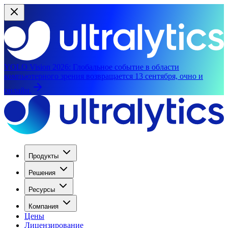
YOLO Vision 2026:
Глобальное событие в области
компьютерного зрения возвращается 13 сентября, очно и
онлайн.
Продукты
Решения
Ресурсы
Компания
Цены
Лицензирование