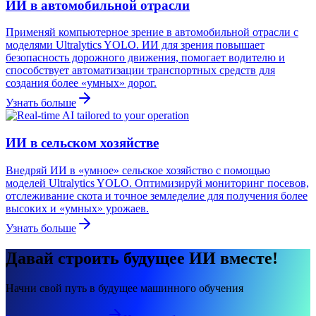
ИИ в автомобильной отрасли
Применяй компьютерное зрение в автомобильной отрасли с
моделями Ultralytics YOLO. ИИ для зрения повышает
безопасность дорожного движения, помогает водителю и
способствует автоматизации транспортных средств для
создания более «умных» дорог.
Узнать больше
ИИ в сельском хозяйстве
Внедряй ИИ в «умное» сельское хозяйство с помощью
моделей Ultralytics YOLO. Оптимизируй мониторинг посевов,
отслеживание скота и точное земледелие для получения более
высоких и «умных» урожаев.
Узнать больше
Давай строить будущее ИИ вместе!
Начни свой путь в будущее машинного обучения