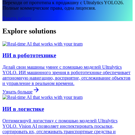
Переходи от прототипа к продакшну с Ultralytics YOLO26.
Полные коммерческие права, одна лицензия.
Начать работу
Explore solutions
ИИ в робототехнике
Делай свои машины умнее с помощью моделей Ultralytics
YOLO. ИИ машинного зрения в робототехнике обеспечивает
автономную навигацию, восприятие, отслеживание объектов
и управление в реальном времени.
Узнать больше
ИИ в логистике
Оптимизируй логистику с помощью моделей Ultralytics
YOLO. Vision AI позволяет инспектировать посылки,
сортировать их, отслеживать транспортные средства и