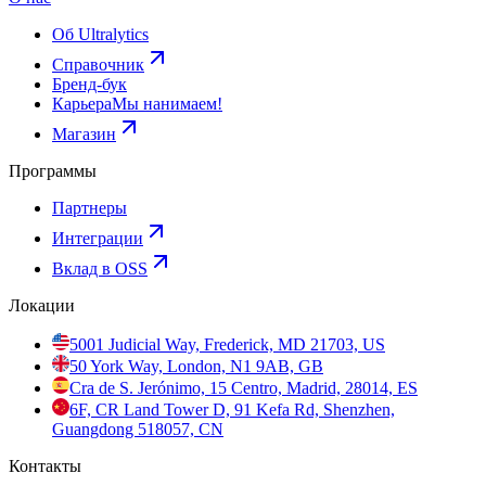
Об Ultralytics
Справочник
Бренд-бук
Карьера
Мы нанимаем!
Магазин
Программы
Партнеры
Интеграции
Вклад в OSS
Локации
5001 Judicial Way, Frederick, MD 21703, US
50 York Way, London, N1 9AB, GB
Cra de S. Jerónimo, 15 Centro, Madrid, 28014, ES
6F, CR Land Tower D, 91 Kefa Rd, Shenzhen,
Guangdong 518057, CN
Контакты