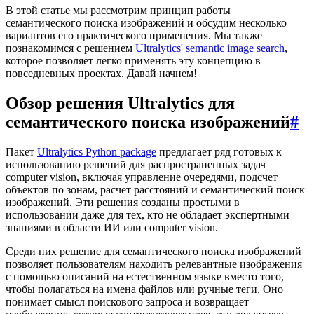
В этой статье мы рассмотрим принцип работы
семантического поиска изображений и обсудим несколько
вариантов его практического применения. Мы также
познакомимся с решением
Ultralytics' semantic image search
,
которое позволяет легко применять эту концепцию в
повседневных проектах. Давай начнем!
Обзор решения Ultralytics для
семантического поиска изображений
#
Пакет
Ultralytics Python package
предлагает ряд готовых к
использованию решений для распространенных задач
computer vision, включая управление очередями, подсчет
объектов по зонам, расчет расстояний и семантический поиск
изображений. Эти решения созданы простыми в
использовании даже для тех, кто не обладает экспертными
знаниями в области ИИ или computer vision.
Среди них решение для семантического поиска изображений
позволяет пользователям находить релевантные изображения
с помощью описаний на естественном языке вместо того,
чтобы полагаться на имена файлов или ручные теги. Оно
понимает смысл поискового запроса и возвращает