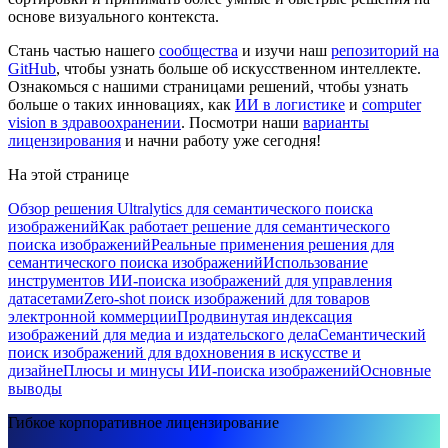
основе визуального контекста.
Стань частью нашего
сообщества
и изучи наш
репозиторий на
GitHub
, чтобы узнать больше об искусственном интеллекте.
Ознакомься с нашими страницами решений, чтобы узнать
больше о таких инновациях, как
ИИ в логистике
и
computer
vision в здравоохранении
. Посмотри наши
варианты
лицензирования
и начни работу уже сегодня!
На этой странице
Обзор решения Ultralytics для семантического поиска
изображений
Как работает решение для семантического
поиска изображений
Реальные применения решения для
семантического поиска изображений
Использование
инструментов ИИ-поиска изображений для управления
датасетами
Zero-shot поиск изображений для товаров
электронной коммерции
Продвинутая индексация
изображений для медиа и издательского дела
Семантический
поиск изображений для вдохновения в искусстве и
дизайне
Плюсы и минусы ИИ-поиска изображений
Основные
выводы
Гибкое корпоративное лицензирование