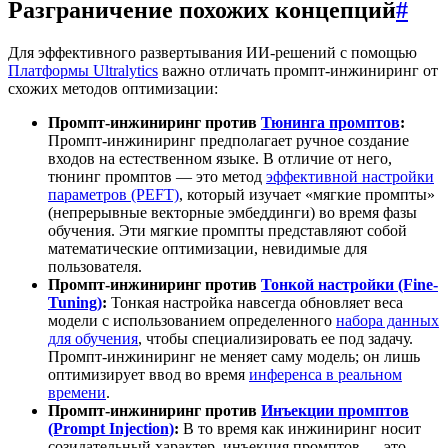
Разграничение похожих концепций
#
Для эффективного развертывания ИИ-решений с помощью
Платформы Ultralytics
важно отличать промпт-инжиниринг от
схожих методов оптимизации:
Промпт-инжиниринг против
Тюнинга промптов
:
Промпт-инжиниринг предполагает ручное создание
входов на естественном языке. В отличие от него,
тюнинг промптов — это метод
эффективной настройки
параметров (PEFT)
, который изучает «мягкие промпты»
(непрерывные векторные эмбеддинги) во время фазы
обучения. Эти мягкие промпты представляют собой
математические оптимизации, невидимые для
пользователя.
Промпт-инжиниринг против
Тонкой настройки (Fine-
Tuning)
:
Тонкая настройка навсегда обновляет веса
модели с использованием определенного
набора данных
для обучения
, чтобы специализировать ее под задачу.
Промпт-инжиниринг не меняет саму модель; он лишь
оптимизирует ввод во время
инференса в реальном
времени
.
Промпт-инжиниринг против
Инъекции промптов
(Prompt Injection)
:
В то время как инжиниринг носит
созидательный характер, инъекция промптов — это