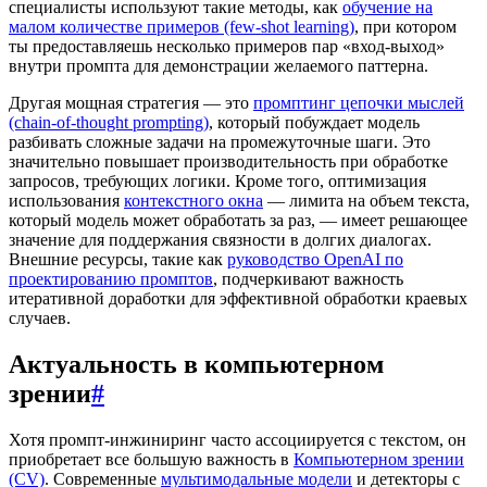
специалисты используют такие методы, как
обучение на
малом количестве примеров (few-shot learning)
, при котором
ты предоставляешь несколько примеров пар «вход-выход»
внутри промпта для демонстрации желаемого паттерна.
Другая мощная стратегия — это
промптинг цепочки мыслей
(chain-of-thought prompting)
, который побуждает модель
разбивать сложные задачи на промежуточные шаги. Это
значительно повышает производительность при обработке
запросов, требующих логики. Кроме того, оптимизация
использования
контекстного окна
— лимита на объем текста,
который модель может обработать за раз, — имеет решающее
значение для поддержания связности в долгих диалогах.
Внешние ресурсы, такие как
руководство OpenAI по
проектированию промптов
, подчеркивают важность
итеративной доработки для эффективной обработки краевых
случаев.
Актуальность в компьютерном
зрении
#
Хотя промпт-инжиниринг часто ассоциируется с текстом, он
приобретает все большую важность в
Компьютерном зрении
(CV)
. Современные
мультимодальные модели
и детекторы с