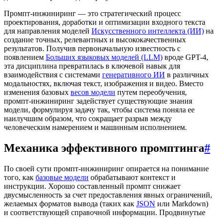
Промпт-инжиниринг — это стратегический процесс
проектирования, доработки и оптимизации входного текста
для направления моделей
Искусственного интеллекта (ИИ)
на
создание точных, релевантных и высококачественных
результатов. Получив первоначальную известность с
появлением
Больших языковых моделей (LLM)
вроде GPT-4,
эта дисциплина превратилась в ключевой навык для
взаимодействия с системами
генеративного ИИ
в различных
модальностях, включая текст, изображения и видео. Вместо
изменения базовых
весов модели
путем переобучения,
промпт-инжиниринг задействует существующие знания
модели, формулируя задачу так, чтобы система поняла ее
наилучшим образом, что сокращает разрыв между
человеческим намерением и машинным исполнением.
Механика эффективного промптинга
#
По своей сути промпт-инжиниринг опирается на понимание
того, как
базовые модели
обрабатывают контекст и
инструкции. Хорошо составленный промпт снижает
двусмысленность за счет предоставления явных ограничений,
желаемых форматов вывода (таких как
JSON
или Markdown)
и соответствующей справочной информации. Продвинутые