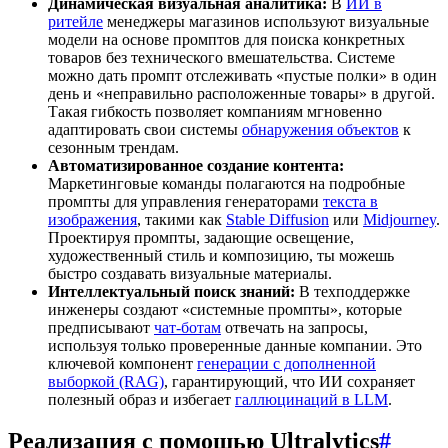
Динамическая визуальная аналитика:
В
ИИ в
ритейле
менеджеры магазинов используют визуальные
модели на основе промптов для поиска конкретных
товаров без технического вмешательства. Системе
можно дать промпт отслеживать «пустые полки» в один
день и «неправильно расположенные товары» в другой.
Такая гибкость позволяет компаниям мгновенно
адаптировать свои системы
обнаружения объектов
к
сезонным трендам.
Автоматизированное создание контента:
Маркетинговые команды полагаются на подробные
промпты для управления генераторами
текста в
изображения
, такими как
Stable Diffusion
или
Midjourney
.
Проектируя промпты, задающие освещение,
художественный стиль и композицию, ты можешь
быстро создавать визуальные материалы.
Интеллектуальный поиск знаний:
В техподдержке
инженеры создают «системные промпты», которые
предписывают
чат-ботам
отвечать на запросы,
используя только проверенные данные компании. Это
ключевой компонент
генерации с дополненной
выборкой (RAG)
, гарантирующий, что ИИ сохраняет
полезный образ и избегает
галлюцинаций в LLM
.
Реализация с помощью Ultralytics
#