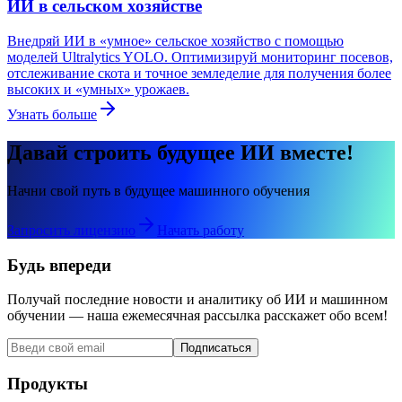
ИИ в сельском хозяйстве
Внедряй ИИ в «умное» сельское хозяйство с помощью
моделей Ultralytics YOLO. Оптимизируй мониторинг посевов,
отслеживание скота и точное земледелие для получения более
высоких и «умных» урожаев.
Узнать больше
Давай строить будущее ИИ вместе!
Начни свой путь в будущее машинного обучения
Запросить лицензию
Начать работу
Будь впереди
Получай последние новости и аналитику об ИИ и машинном
обучении — наша ежемесячная рассылка расскажет обо всем!
Подписаться
Продукты