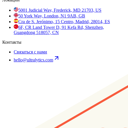
5001 Judicial Way, Frederick, MD 21703, US
50 York Way, London, N1 9AB, GB
Cra de S. Jerónimo, 15 Centro, Madrid, 28014, ES
6F, CR Land Tower D, 91 Kefa Rd, Shenzhen,
Guangdong 518057, CN
Контакты
Связаться с нами
hello@ultralytics.com