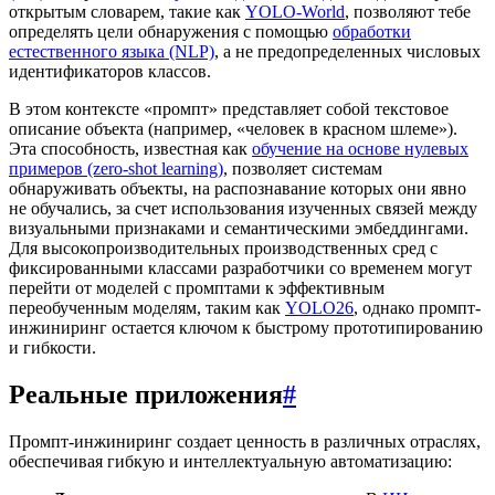
открытым словарем, такие как
YOLO-World
, позволяют тебе
определять цели обнаружения с помощью
обработки
естественного языка (NLP)
, а не предопределенных числовых
идентификаторов классов.
В этом контексте «промпт» представляет собой текстовое
описание объекта (например, «человек в красном шлеме»).
Эта способность, известная как
обучение на основе нулевых
примеров (zero-shot learning)
, позволяет системам
обнаруживать объекты, на распознавание которых они явно
не обучались, за счет использования изученных связей между
визуальными признаками и семантическими эмбеддингами.
Для высокопроизводительных производственных сред с
фиксированными классами разработчики со временем могут
перейти от моделей с промптами к эффективным
переобученным моделям, таким как
YOLO26
, однако промпт-
инжиниринг остается ключом к быстрому прототипированию
и гибкости.
Реальные приложения
#
Промпт-инжиниринг создает ценность в различных отраслях,
обеспечивая гибкую и интеллектуальную автоматизацию: