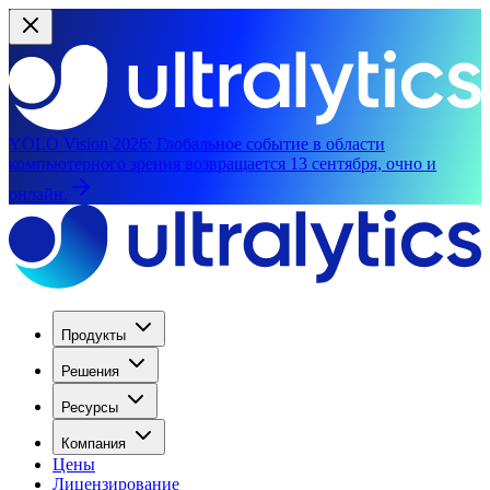
YOLO Vision 2026:
Глобальное событие в области
компьютерного зрения возвращается 13 сентября, очно и
онлайн.
Продукты
Решения
Ресурсы
Компания
Цены
Лицензирование