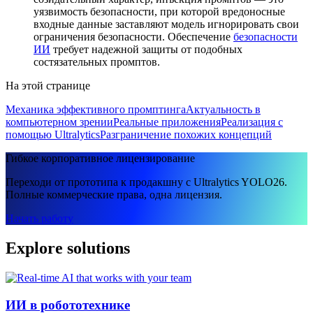
уязвимость безопасности, при которой вредоносные
входные данные заставляют модель игнорировать свои
ограничения безопасности. Обеспечение
безопасности
ИИ
требует надежной защиты от подобных
состязательных промптов.
На этой странице
Механика эффективного промптинга
Актуальность в
компьютерном зрении
Реальные приложения
Реализация с
помощью Ultralytics
Разграничение похожих концепций
Гибкое корпоративное лицензирование
Переходи от прототипа к продакшну с Ultralytics YOLO26.
Полные коммерческие права, одна лицензия.
Начать работу
Explore solutions
ИИ в робототехнике