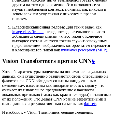
позволяет каждому патчу взаимодействовать с любым
другим патчем одновременно. Это позволяет сети
изучать глобальный контекст, понимая, как пиксель в
левом верхнем углу связан с пикселем в правом
нижнем.
Классификационная голова:
Для таких задач, как
image classification
, перед последовательностью часто
добавляется специальный «класс-токен». Конечное
выходное состояние этого токена служит совокупным
представлением изображения, которое затем передается
в классификатор, такой как
multilayer perceptron (MLP)
.
Vision Transformers против CNN
#
Хотя обе архитектуры нацелены на понимание визуальных
данных, они существенно различаются своей операционной
философией. CNN обладают сильным «индуктивным
смещением», известным как инвариантность к сдвигу, что
означает их изначальное предположение о важности
локальных признаков (таких как края и текстуры) независимо
от их положения. Это делает CNN крайне эффективными в
плане данных и результативными на меньших
datasets
.
И наоборот, у Vision Transformers меньше смещения,