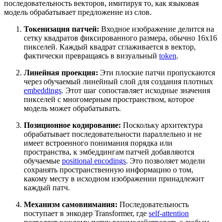
последовательность векторов, имитируя то, как языковая
модель обрабатывает предложение из слов.
Токенизация патчей:
Входное изображение делится на
сетку квадратов фиксированного размера, обычно 16х16
пикселей. Каждый квадрат сглаживается в вектор,
фактически превращаясь в визуальный
token
.
Линейная проекция:
Эти плоские патчи пропускаются
через обучаемый линейный слой для создания плотных
embeddings
. Этот шаг сопоставляет исходные значения
пикселей с многомерным пространством, которое
модель может обрабатывать.
Позиционное кодирование:
Поскольку архитектура
обрабатывает последовательности параллельно и не
имеет встроенного понимания порядка или
пространства, к эмбеддингам патчей добавляются
обучаемые
positional encodings
. Это позволяет модели
сохранять пространственную информацию о том,
какому месту в исходном изображении принадлежит
каждый патч.
Механизм самовнимания:
Последовательность
поступает в энкодер Transformer, где
self-attention