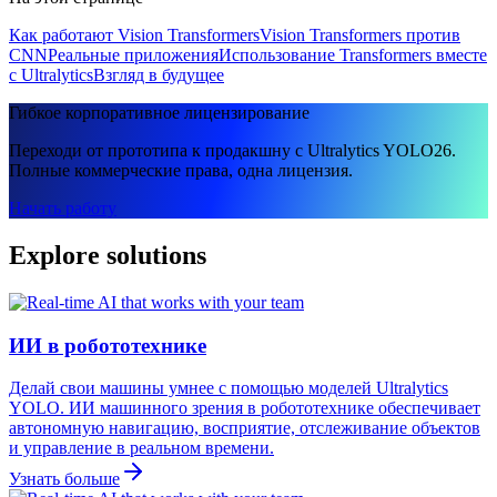
Как работают Vision Transformers
Vision Transformers против
CNN
Реальные приложения
Использование Transformers вместе
с Ultralytics
Взгляд в будущее
Гибкое корпоративное лицензирование
Переходи от прототипа к продакшну с Ultralytics YOLO26.
Полные коммерческие права, одна лицензия.
Начать работу
Explore solutions
ИИ в робототехнике
Делай свои машины умнее с помощью моделей Ultralytics
YOLO. ИИ машинного зрения в робототехнике обеспечивает
автономную навигацию, восприятие, отслеживание объектов
и управление в реальном времени.
Узнать больше