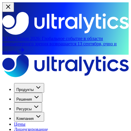
YOLO Vision 2026:
Глобальное событие в области
компьютерного зрения возвращается 13 сентября, очно и
онлайн.
Продукты
Решения
Ресурсы
Компания
Цены
Лицензирование