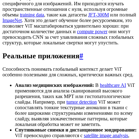
специфичного для изображений. Им приходится изучать
пространственные отношения с нуля, используя огромные
объемы
training data
, такие как датасеты
JFT-300M
или полный
ImageNet
. Хотя это делает обучение более ресурсоемким, это
позволяет ViT масштабироваться удивительно хорошо: при
достаточном количестве данных и
compute power
они могут
превосходить CNN за счет улавливания сложных глобальных
структур, которые локальные свертки могут упустить.
Реальные приложения
#
Способность понимать глобальный контекст делает ViT
особенно полезными для сложных, критически важных сред.
Анализ медицинских изображений:
В
healthcare AI
ViT
применяются для анализа сканирований высокого
разрешения, таких как МРТ или гистопатологические
слайды. Например, при
tumor detection
ViT может
сопоставлять тонкие текстурные аномалии в ткани с
более широкими структурными изменениями по всему
слайду, выявляя злокачественные паттерны, которые
локальная обработка может не заметить.
Спутниковые снимки и дистанционное зондирование:
ViT превосходно справляются с
satellite image analysis
,