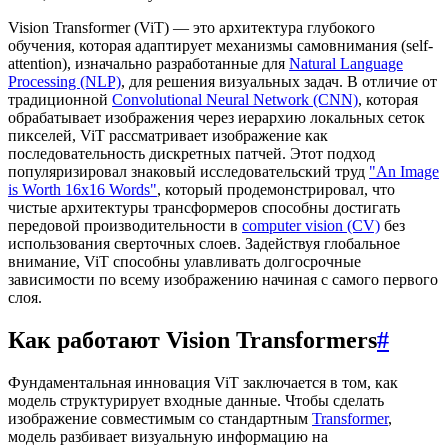
Vision Transformer (ViT) — это архитектура глубокого
обучения, которая адаптирует механизмы самовнимания (self-
attention), изначально разработанные для
Natural Language
Processing (NLP)
, для решения визуальных задач. В отличие от
традиционной
Convolutional Neural Network (CNN)
, которая
обрабатывает изображения через иерархию локальных сеток
пикселей, ViT рассматривает изображение как
последовательность дискретных патчей. Этот подход
популяризировал знаковый исследовательский труд
"An Image
is Worth 16x16 Words"
, который продемонстрировал, что
чистые архитектуры трансформеров способны достигать
передовой производительности в
computer vision (CV)
без
использования сверточных слоев. Задействуя глобальное
внимание, ViT способны улавливать долгосрочные
зависимости по всему изображению начиная с самого первого
слоя.
Как работают Vision Transformers
#
Фундаментальная инновация ViT заключается в том, как
модель структурирует входные данные. Чтобы сделать
изображение совместимым со стандартным
Transformer
,
модель разбивает визуальную информацию на