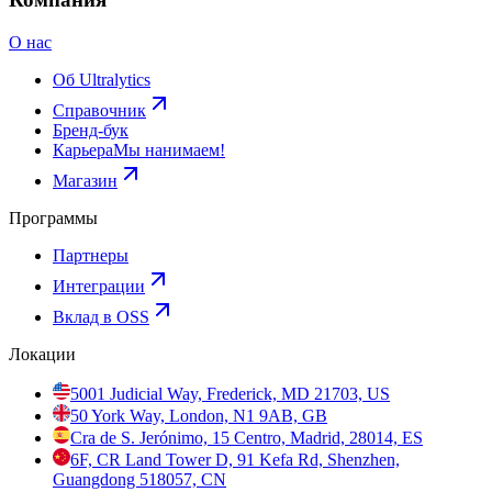
О нас
Об Ultralytics
Справочник
Бренд-бук
Карьера
Мы нанимаем!
Магазин
Программы
Партнеры
Интеграции
Вклад в OSS
Локации
5001 Judicial Way, Frederick, MD 21703, US
50 York Way, London, N1 9AB, GB
Cra de S. Jerónimo, 15 Centro, Madrid, 28014, ES
6F, CR Land Tower D, 91 Kefa Rd, Shenzhen,
Guangdong 518057, CN