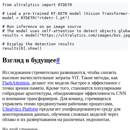
from ultralytics import RTDETR

# Load a pre-trained RT-DETR model (Vision Transformer-
model = RTDETR("rtdetr-l.pt")

# Run inference on an image source

# The model uses self-attention to detect objects globa
results = model("https://ultralytics.com/images/bus.jpg
# Display the detection results

results[0].show()
Взгляд в будущее
#
Исследования стремительно развиваются, чтобы снизить
высокие вычислительные затраты ViT. Такие методы, как
FlashAttention
, делают эти модели быстрее и эффективнее с
точки зрения памяти. Кроме того, становятся популярными
гибридные архитектуры, объединяющие эффективность CNN
и внимание трансформеров. Для команд, стремящихся
управлять этими продвинутыми рабочими процессами,
Ultralytics Platform
предлагает унифицированную среду для
аннотирования данных, обучения сложных моделей через
облако и их развертывания на различных эндпоинтах.
На этой странице