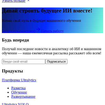
Узнать больше
Давай строить будущее ИИ вместе!
Начни свой путь в будущее машинного обучения
Запросить лицензию
Начать работу
Будь впереди
Получай последние новости и аналитику об ИИ и машинном
обучении — наша ежемесячная рассылка расскажет обо всем!
Подписаться
Продукты
Платформа Ultralytics
Разметка
Обучение
Развертывание
Ultralytics YOLO