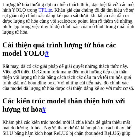
Lượng tử hóa thường đặt ra nhiều thách thức, đặc biệt là với các mô
hình YOLO trong
TFLite
. Khán giả của chúng tôi đã tìm hiểu về sự
sụt giảm độ chính xác đáng kể quan sát được khi tất cả các đầu ra
được lượng tử hóa cùng với scale/zero point, làm rõ thêm về những
phức tạp trong việc duy trì độ chính xác của mô hình trong quá trình
lượng tử hóa.
Cải thiện quá trình lượng tử hóa các
model YOLO
#
Rất may, đã có các giải pháp để giải quyết những thách thức này.
Việc giới thiệu DeGirum fork mang đến một hướng tiếp cận thân
thiện với lượng tử hóa bằng cách tách các đầu ra và tối ưu hóa quá
trình giải mã bounding box. Với những cải tiến này, độ chính xác
của model đã lượng tử hóa được cải thiện đáng kể so với mức cơ sở.
Các kiến trúc model thân thiện hơn với
lượng tử hóa
#
Khám phá các kiến trúc model mới là chìa khóa để giảm thiểu mất
mát do lượng tử hóa. Người tham dự đã khám phá ra cách thay thế
SiLU bằng hàm kích hoạt ReLU6 bị chặn (bounded ReLU6) giúp