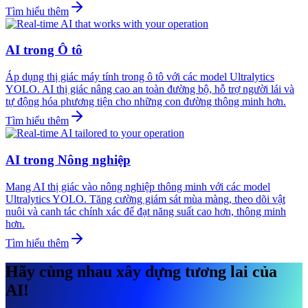
Tìm hiểu thêm
AI trong Ô tô
Áp dụng thị giác máy tính trong ô tô với các model Ultralytics
YOLO. AI thị giác nâng cao an toàn đường bộ, hỗ trợ người lái và
tự động hóa phương tiện cho những con đường thông minh hơn.
Tìm hiểu thêm
AI trong Nông nghiệp
Mang AI thị giác vào nông nghiệp thông minh với các model
Ultralytics YOLO. Tăng cường giám sát mùa màng, theo dõi vật
nuôi và canh tác chính xác để đạt năng suất cao hơn, thông minh
hơn.
Tìm hiểu thêm
Hãy cùng nhau xây dựng tương lai của
AI!