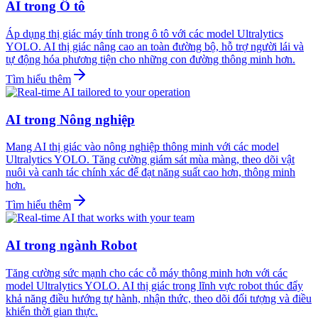
AI trong Ô tô
Áp dụng thị giác máy tính trong ô tô với các model Ultralytics
YOLO. AI thị giác nâng cao an toàn đường bộ, hỗ trợ người lái và
tự động hóa phương tiện cho những con đường thông minh hơn.
Tìm hiểu thêm
AI trong Nông nghiệp
Mang AI thị giác vào nông nghiệp thông minh với các model
Ultralytics YOLO. Tăng cường giám sát mùa màng, theo dõi vật
nuôi và canh tác chính xác để đạt năng suất cao hơn, thông minh
hơn.
Tìm hiểu thêm
AI trong ngành Robot
Tăng cường sức mạnh cho các cỗ máy thông minh hơn với các
model Ultralytics YOLO. AI thị giác trong lĩnh vực robot thúc đẩy
khả năng điều hướng tự hành, nhận thức, theo dõi đối tượng và điều
khiển thời gian thực.