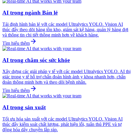
AI trong ngành Bán lẻ
Tái định hình bán lẻ với các model Ultralytics YOLO. Vision AI
thúc đẩy theo dõi hàng tồn kho, giám sát kệ hàng, quản lý hàng đợi
và thông tin chi tiết thông minh hơn về khách hàng.
Tìm hiểu thêm
AI trong chăm sóc sức khỏe
Xây dựng các giải pháp y tế với các model Ultralytics YOLO. AI thị
giác trong y tế hỗ trợ chẩn đoán hình ảnh y khoa nhanh hơn, chẩn
đoán thông minh hơn và theo dõi bệnh nhân.
Tìm hiểu thêm
AI trong sản xuất
Tối ưu hóa sản xuất với các model Ultralytics YOLO. Vision AI
thúc đẩy kiểm soát chất lượng, phát hiện lỗi, tuân thủ PPE và tự
động hóa dây chuyền lắp ráp.