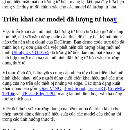
giảm thiểu mất mát do lượng tử hóa, mang lại kết quả đầy hứa hẹn
trong việc duy trì độ chính xác cho các model đã lượng tử hóa.
Triển khai các model đã lượng tử hóa
#
Việc triển khai các mô hình đã lượng tử hóa chưa bao giờ dễ dàng
hơn thế, chỉ với năm dòng code cần thiết để chạy bất kỳ mô hình
nào trên nền tảng cloud của DeGirum. Bản demo code trực tiếp đã
minh họa sự đơn giản của việc phát hiện đối tượng bằng một mô
hình
Ultralytics YOLOv5
đã lượng tử hóa, làm nổi bật khả năng
tích hợp mượt mà của các mô hình đã lượng tử hóa vào các ứng
dụng thực tế.
Vì mục đích đó, Ultralytics cung cấp nhiều tùy chọn triển khai mô
hình khác nhau, giúp người dùng cuối triển khai hiệu quả các ứng
dụng của họ trên các thiết bị nhúng và edge. Các định dạng xuất
khác nhau bao gồm
OpenVINO
,
TorchScript
,
TensorRT
,
CoreML
,
TFLite
và
TFLite Edge TPU
, mang lại tính linh hoạt và khả năng
tương thích cao.
Việc tích hợp với các ứng dụng của bên thứ ba để triển khai cho
phép người dùng đánh giá hiệu suất của các model của chúng tôi
trong các tình huống thực tế.