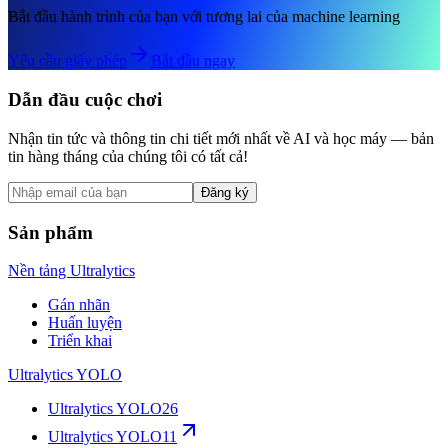
Bắt đầu hành trình của bạn với tương lai của machine learning
Yêu cầu giấy phép
Bắt đầu ngay
Dẫn đầu cuộc chơi
Nhận tin tức và thông tin chi tiết mới nhất về AI và học máy — bản
tin hàng tháng của chúng tôi có tất cả!
Đăng ký
Sản phẩm
Nền tảng Ultralytics
Gán nhãn
Huấn luyện
Triển khai
Ultralytics YOLO
Ultralytics YOLO26
Ultralytics YOLO11