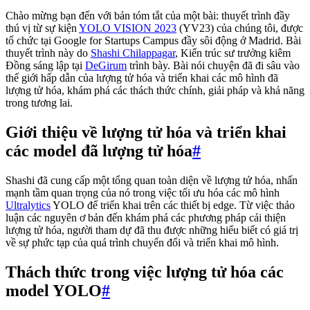
Chào mừng bạn đến với bản tóm tắt của một bài: thuyết trình đầy
thú vị từ sự kiện
YOLO VISION 2023
(YV23) của chúng tôi, được
tổ chức tại Google for Startups Campus đầy sôi động ở Madrid. Bài
thuyết trình này do
Shashi Chilappagar
, Kiến trúc sư trưởng kiêm
Đồng sáng lập tại
DeGirum
trình bày. Bài nói chuyện đã đi sâu vào
thế giới hấp dẫn của lượng tử hóa và triển khai các mô hình đã
lượng tử hóa, khám phá các thách thức chính, giải pháp và khả năng
trong tương lai.
Giới thiệu về lượng tử hóa và triển khai
các model đã lượng tử hóa
#
Shashi đã cung cấp một tổng quan toàn diện về lượng tử hóa, nhấn
mạnh tầm quan trọng của nó trong việc tối ưu hóa các mô hình
Ultralytics
YOLO để triển khai trên các thiết bị edge. Từ việc thảo
luận các nguyên ơ bản đến khám phá các phương pháp cải thiện
lượng tử hóa, người tham dự đã thu được những hiểu biết có giá trị
về sự phức tạp của quá trình chuyển đổi và triển khai mô hình.
Thách thức trong việc lượng tử hóa các
model YOLO
#