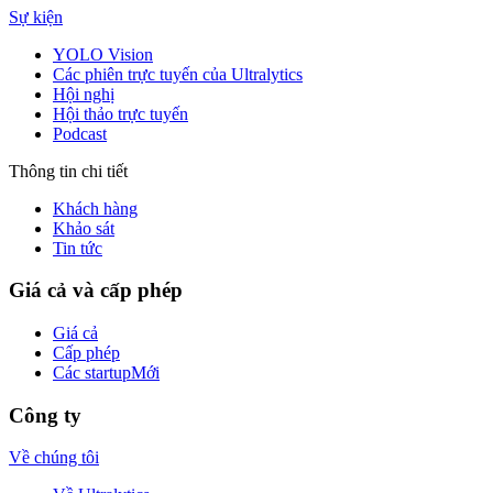
Sự kiện
YOLO Vision
Các phiên trực tuyến của Ultralytics
Hội nghị
Hội thảo trực tuyến
Podcast
Thông tin chi tiết
Khách hàng
Khảo sát
Tin tức
Giá cả và cấp phép
Giá cả
Cấp phép
Các startup
Mới
Công ty
Về chúng tôi