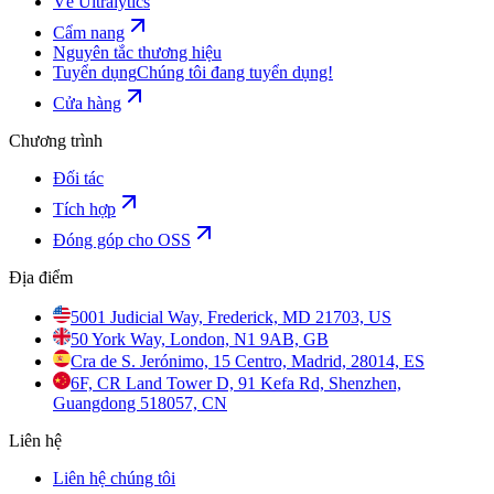
Về Ultralytics
Cẩm nang
Nguyên tắc thương hiệu
Tuyển dụng
Chúng tôi đang tuyển dụng!
Cửa hàng
Chương trình
Đối tác
Tích hợp
Đóng góp cho OSS
Địa điểm
5001 Judicial Way, Frederick, MD 21703, US
50 York Way, London, N1 9AB, GB
Cra de S. Jerónimo, 15 Centro, Madrid, 28014, ES
6F, CR Land Tower D, 91 Kefa Rd, Shenzhen,
Guangdong 518057, CN
Liên hệ
Liên hệ chúng tôi