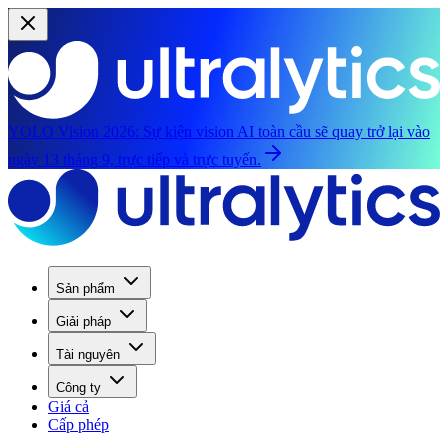
YOLO Vision 2026:
Sự kiện vision AI toàn cầu sẽ quay trở lại vào
ngày 13 tháng 9, trực tiếp và trực tuyến.
Sản phẩm
Giải pháp
Tài nguyên
Công ty
Giá cả
Cấp phép