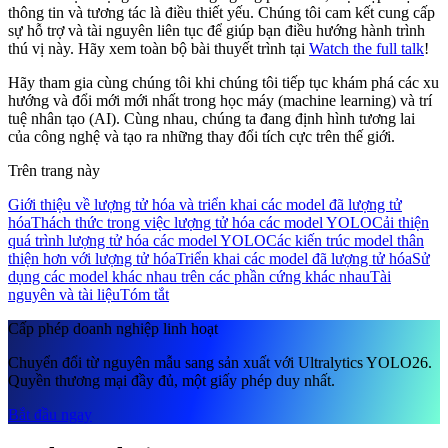
thông tin và tương tác là điều thiết yếu. Chúng tôi cam kết cung cấp
sự hỗ trợ và tài nguyên liên tục để giúp bạn điều hướng hành trình
thú vị này. Hãy xem toàn bộ bài thuyết trình tại
Watch the full talk
!
Hãy tham gia cùng chúng tôi khi chúng tôi tiếp tục khám phá các xu
hướng và đổi mới mới nhất trong học máy (machine learning) và trí
tuệ nhân tạo (AI). Cùng nhau, chúng ta đang định hình tương lai
của công nghệ và tạo ra những thay đổi tích cực trên thế giới.
Trên trang này
Giới thiệu về lượng tử hóa và triển khai các model đã lượng tử
hóa
Thách thức trong việc lượng tử hóa các model YOLO
Cải thiện
quá trình lượng tử hóa các model YOLO
Các kiến trúc model thân
thiện hơn với lượng tử hóa
Triển khai các model đã lượng tử hóa
Sử
dụng các model khác nhau trên các phần cứng khác nhau
Tài
nguyên và tài liệu
Tóm tắt
Cấp phép doanh nghiệp linh hoạt
Chuyển đổi từ nguyên mẫu sang sản xuất với Ultralytics YOLO26.
Quyền thương mại đầy đủ, một giấy phép duy nhất.
Bắt đầu ngay