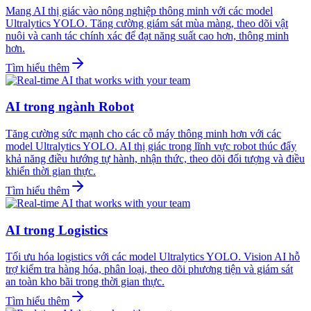
Mang AI thị giác vào nông nghiệp thông minh với các model
Ultralytics YOLO. Tăng cường giám sát mùa màng, theo dõi vật
nuôi và canh tác chính xác để đạt năng suất cao hơn, thông minh
hơn.
Tìm hiểu thêm
AI trong ngành Robot
Tăng cường sức mạnh cho các cỗ máy thông minh hơn với các
model Ultralytics YOLO. AI thị giác trong lĩnh vực robot thúc đẩy
khả năng điều hướng tự hành, nhận thức, theo dõi đối tượng và điều
khiển thời gian thực.
Tìm hiểu thêm
AI trong Logistics
Tối ưu hóa logistics với các model Ultralytics YOLO. Vision AI hỗ
trợ kiểm tra hàng hóa, phân loại, theo dõi phương tiện và giám sát
an toàn kho bãi trong thời gian thực.
Tìm hiểu thêm