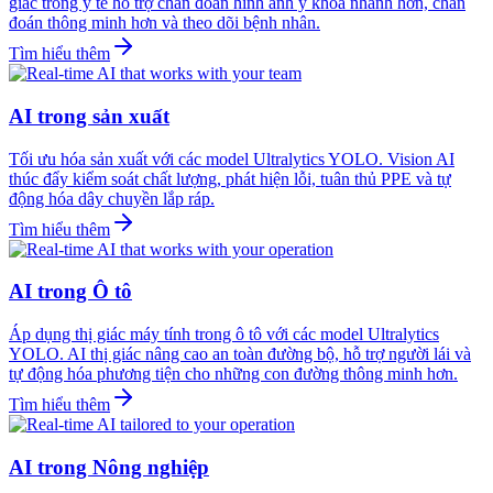
giác trong y tế hỗ trợ chẩn đoán hình ảnh y khoa nhanh hơn, chẩn
đoán thông minh hơn và theo dõi bệnh nhân.
Tìm hiểu thêm
AI trong sản xuất
Tối ưu hóa sản xuất với các model Ultralytics YOLO. Vision AI
thúc đẩy kiểm soát chất lượng, phát hiện lỗi, tuân thủ PPE và tự
động hóa dây chuyền lắp ráp.
Tìm hiểu thêm
AI trong Ô tô
Áp dụng thị giác máy tính trong ô tô với các model Ultralytics
YOLO. AI thị giác nâng cao an toàn đường bộ, hỗ trợ người lái và
tự động hóa phương tiện cho những con đường thông minh hơn.
Tìm hiểu thêm
AI trong Nông nghiệp