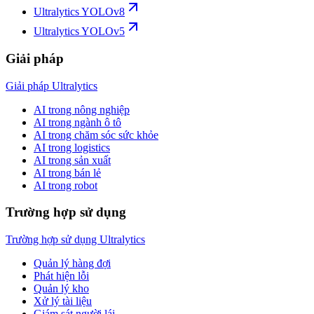
Ultralytics YOLOv8
Ultralytics YOLOv5
Giải pháp
Giải pháp Ultralytics
AI trong nông nghiệp
AI trong ngành ô tô
AI trong chăm sóc sức khỏe
AI trong logistics
AI trong sản xuất
AI trong bán lẻ
AI trong robot
Trường hợp sử dụng
Trường hợp sử dụng Ultralytics
Quản lý hàng đợi
Phát hiện lỗi
Quản lý kho
Xử lý tài liệu
Giám sát người lái