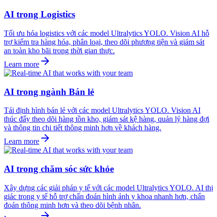
AI trong Logistics
Tối ưu hóa logistics với các model Ultralytics YOLO. Vision AI hỗ
trợ kiểm tra hàng hóa, phân loại, theo dõi phương tiện và giám sát
an toàn kho bãi trong thời gian thực.
Learn more
AI trong ngành Bán lẻ
Tái định hình bán lẻ với các model Ultralytics YOLO. Vision AI
thúc đẩy theo dõi hàng tồn kho, giám sát kệ hàng, quản lý hàng đợi
và thông tin chi tiết thông minh hơn về khách hàng.
Learn more
AI trong chăm sóc sức khỏe
Xây dựng các giải pháp y tế với các model Ultralytics YOLO. AI thị
giác trong y tế hỗ trợ chẩn đoán hình ảnh y khoa nhanh hơn, chẩn
đoán thông minh hơn và theo dõi bệnh nhân.