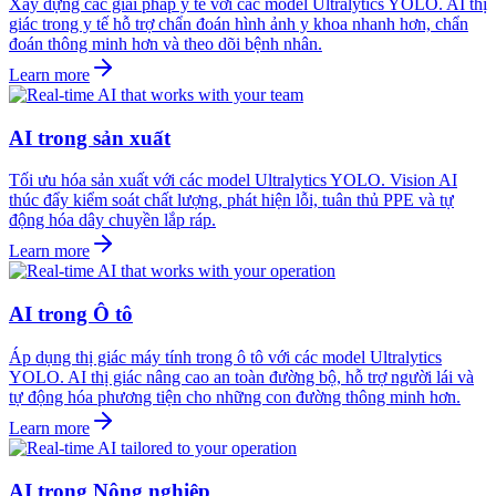
Xây dựng các giải pháp y tế với các model Ultralytics YOLO. AI thị
giác trong y tế hỗ trợ chẩn đoán hình ảnh y khoa nhanh hơn, chẩn
đoán thông minh hơn và theo dõi bệnh nhân.
Learn more
AI trong sản xuất
Tối ưu hóa sản xuất với các model Ultralytics YOLO. Vision AI
thúc đẩy kiểm soát chất lượng, phát hiện lỗi, tuân thủ PPE và tự
động hóa dây chuyền lắp ráp.
Learn more
AI trong Ô tô
Áp dụng thị giác máy tính trong ô tô với các model Ultralytics
YOLO. AI thị giác nâng cao an toàn đường bộ, hỗ trợ người lái và
tự động hóa phương tiện cho những con đường thông minh hơn.
Learn more
AI trong Nông nghiệp