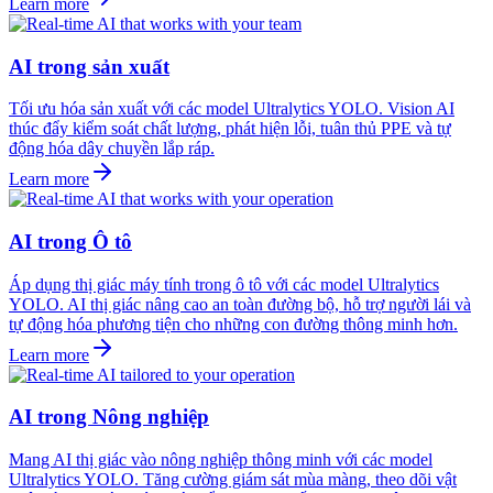
Learn more
AI trong sản xuất
Tối ưu hóa sản xuất với các model Ultralytics YOLO. Vision AI
thúc đẩy kiểm soát chất lượng, phát hiện lỗi, tuân thủ PPE và tự
động hóa dây chuyền lắp ráp.
Learn more
AI trong Ô tô
Áp dụng thị giác máy tính trong ô tô với các model Ultralytics
YOLO. AI thị giác nâng cao an toàn đường bộ, hỗ trợ người lái và
tự động hóa phương tiện cho những con đường thông minh hơn.
Learn more
AI trong Nông nghiệp
Mang AI thị giác vào nông nghiệp thông minh với các model
Ultralytics YOLO. Tăng cường giám sát mùa màng, theo dõi vật