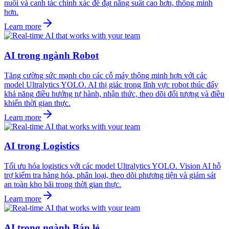
nuôi và canh tác chính xác để đạt năng suất cao hơn, thông minh
hơn.
Learn more
AI trong ngành Robot
Tăng cường sức mạnh cho các cỗ máy thông minh hơn với các
model Ultralytics YOLO. AI thị giác trong lĩnh vực robot thúc đẩy
khả năng điều hướng tự hành, nhận thức, theo dõi đối tượng và điều
khiển thời gian thực.
Learn more
AI trong Logistics
Tối ưu hóa logistics với các model Ultralytics YOLO. Vision AI hỗ
trợ kiểm tra hàng hóa, phân loại, theo dõi phương tiện và giám sát
an toàn kho bãi trong thời gian thực.
Learn more
AI trong ngành Bán lẻ