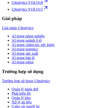
Ultralytics YOLOv8
Ultralytics YOLOv5
Giải pháp
Giải pháp Ultralytics
AI trong nông nghiệp
AI trong ngành ô tô
AI trong chăm sóc sức khỏe
AI trong logistics
AI trong sản xuất
AI trong bán lẻ
AI trong robot
Trường hợp sử dụng
Trường hợp sử dụng Ultralytics
Quản lý hàng đợi
Phát hiện lỗi
Quản lý kho
Xử lý tài liệu
Giám sát người lái