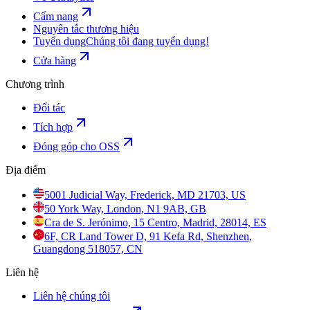
Cẩm nang
Nguyên tắc thương hiệu
Tuyển dụng
Chúng tôi đang tuyển dụng!
Cửa hàng
Chương trình
Đối tác
Tích hợp
Đóng góp cho OSS
Địa điểm
5001 Judicial Way, Frederick, MD 21703, US
50 York Way, London, N1 9AB, GB
Cra de S. Jerónimo, 15 Centro, Madrid, 28014, ES
6F, CR Land Tower D, 91 Kefa Rd, Shenzhen,
Guangdong 518057, CN
Liên hệ
Liên hệ chúng tôi