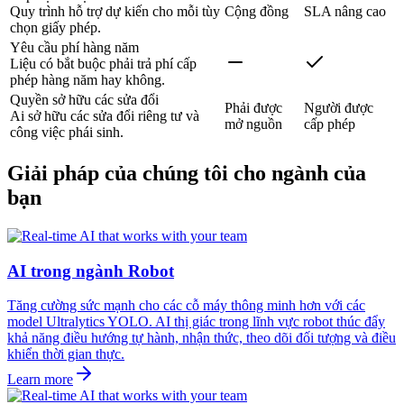
Quy trình hỗ trợ dự kiến cho mỗi tùy
Cộng đồng
SLA nâng cao
chọn giấy phép.
Yêu cầu phí hàng năm
Liệu có bắt buộc phải trả phí cấp
phép hàng năm hay không.
Quyền sở hữu các sửa đổi
Phải được
Người được
Ai sở hữu các sửa đổi riêng tư và
mở nguồn
cấp phép
công việc phái sinh.
Giải pháp của chúng tôi cho ngành của
bạn
AI trong ngành Robot
Tăng cường sức mạnh cho các cỗ máy thông minh hơn với các
model Ultralytics YOLO. AI thị giác trong lĩnh vực robot thúc đẩy
khả năng điều hướng tự hành, nhận thức, theo dõi đối tượng và điều
khiển thời gian thực.
Learn more