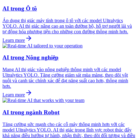
AI trong Ô tô
Áp dụng thị giác máy tính trong ô tô với các model Ultralytics
YOLO. AI thị giác nâng cao an toàn đường bộ, hỗ trợ người lái và
tự động hóa phương tiện cho những con đường thông minh hơn.
Learn more
AI trong Nông nghiệp
Mang AI thị giác vào nông nghiệp thông minh với các model
Ultralytics YOLO. Tăng cường giám sát mùa màng, theo dõi vật
nuôi và canh tác chính xác để đạt năng suất cao hơn, thông minh
hơn.
Learn more
AI trong ngành Robot
Tăng cường sức mạnh cho các cỗ máy thông minh hơn với các
model Ultralytics YOLO. AI thị giác trong lĩnh vực robot thúc đẩy
khả năng điều hướng tự hành, nhận thức, theo dõi đối tượng và điều