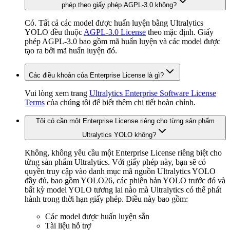
phép theo giấy phép AGPL-3.0 không?
Có. Tất cả các model được huấn luyện bằng Ultralytics
YOLO đều thuộc
AGPL-3.0 License
theo mặc định. Giấy
phép AGPL-3.0 bao gồm mã huấn luyện và các model được
tạo ra bởi mã huấn luyện đó.
Các điều khoản của Enterprise License là gì?
Vui lòng xem trang
Ultralytics Enterprise Software License
Terms
của chúng tôi để biết thêm chi tiết hoàn chỉnh.
Tôi có cần một Enterprise License riêng cho từng sản phẩm
Ultralytics YOLO không?
Không, không yêu cầu một Enterprise License riêng biệt cho
từng sản phẩm Ultralytics. Với giấy phép này, bạn sẽ có
quyền truy cập vào danh mục mã nguồn Ultralytics YOLO
đầy đủ, bao gồm YOLO26, các phiên bản YOLO trước đó và
bất kỳ model YOLO tương lai nào mà Ultralytics có thể phát
hành trong thời hạn giấy phép. Điều này bao gồm:
Các model được huấn luyện sẵn
Tài liệu hỗ trợ