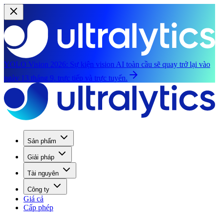
YOLO Vision 2026:
Sự kiện vision AI toàn cầu sẽ quay trở lại vào
ngày 13 tháng 9, trực tiếp và trực tuyến.
Sản phẩm
Giải pháp
Tài nguyên
Công ty
Giá cả
Cấp phép