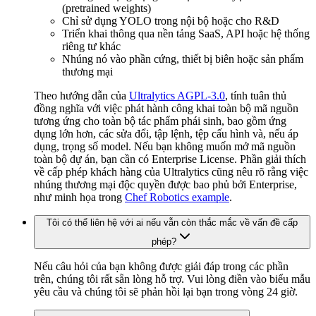
(pretrained weights)
Chỉ sử dụng YOLO trong nội bộ hoặc cho R&D
Triển khai thông qua nền tảng SaaS, API hoặc hệ thống
riêng tư khác
Nhúng nó vào phần cứng, thiết bị biên hoặc sản phẩm
thương mại
Theo hướng dẫn của
Ultralytics AGPL-3.0
, tính tuân thủ
đồng nghĩa với việc phát hành công khai toàn bộ mã nguồn
tương ứng cho toàn bộ tác phẩm phái sinh, bao gồm ứng
dụng lớn hơn, các sửa đổi, tập lệnh, tệp cấu hình và, nếu áp
dụng, trọng số model. Nếu bạn không muốn mở mã nguồn
toàn bộ dự án, bạn cần có Enterprise License. Phần giải thích
về cấp phép khách hàng của Ultralytics cũng nêu rõ rằng việc
nhúng thương mại độc quyền được bao phủ bởi Enterprise,
như minh họa trong
Chef Robotics example
.
Tôi có thể liên hệ với ai nếu vẫn còn thắc mắc về vấn đề cấp
phép?
Nếu câu hỏi của bạn không được giải đáp trong các phần
trên, chúng tôi rất sẵn lòng hỗ trợ. Vui lòng điền vào biểu mẫu
yêu cầu và chúng tôi sẽ phản hồi lại bạn trong vòng 24 giờ.