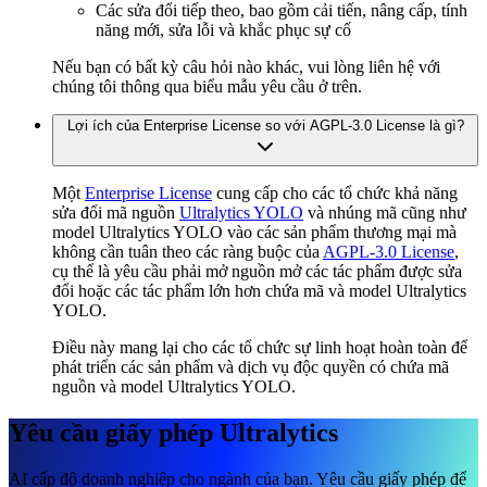
Các sửa đổi tiếp theo, bao gồm cải tiến, nâng cấp, tính
năng mới, sửa lỗi và khắc phục sự cố
Nếu bạn có bất kỳ câu hỏi nào khác, vui lòng liên hệ với
chúng tôi thông qua biểu mẫu yêu cầu ở trên.
Lợi ích của Enterprise License so với AGPL-3.0 License là gì?
Một
Enterprise License
cung cấp cho các tổ chức khả năng
sửa đổi mã nguồn
Ultralytics YOLO
và nhúng mã cũng như
model Ultralytics YOLO vào các sản phẩm thương mại mà
không cần tuân theo các ràng buộc của
AGPL-3.0 License
,
cụ thể là yêu cầu phải mở nguồn mở các tác phẩm được sửa
đổi hoặc các tác phẩm lớn hơn chứa mã và model Ultralytics
YOLO.
Điều này mang lại cho các tổ chức sự linh hoạt hoàn toàn để
phát triển các sản phẩm và dịch vụ độc quyền có chứa mã
nguồn và model Ultralytics YOLO.
Yêu cầu giấy phép Ultralytics
AI cấp độ doanh nghiệp cho ngành của bạn. Yêu cầu giấy phép để