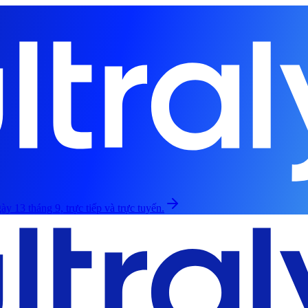
ày 13 tháng 9, trực tiếp và trực tuyến.