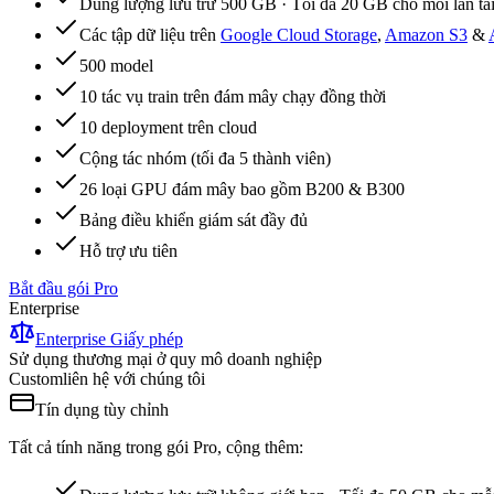
Dung lượng lưu trữ 500 GB · Tối đa 20 GB cho mỗi lần tải
Các tập dữ liệu trên
Google Cloud Storage
,
Amazon S3
&
500 model
10 tác vụ train trên đám mây chạy đồng thời
10 deployment trên cloud
Cộng tác nhóm (tối đa 5 thành viên)
26 loại GPU đám mây bao gồm B200 & B300
Bảng điều khiển giám sát đầy đủ
Hỗ trợ ưu tiên
Bắt đầu gói Pro
Enterprise
Enterprise Giấy phép
Sử dụng thương mại ở quy mô doanh nghiệp
Custom
liên hệ với chúng tôi
Tín dụng tùy chỉnh
Tất cả tính năng trong gói Pro, cộng thêm: