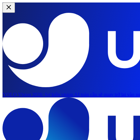
YOLO Vision 2026:
Sự kiện vision AI toàn cầu sẽ quay trở lại vào ng