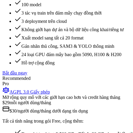
100 model
3 tác vụ train trên đám mây chạy đồng thời
3 deployment trên cloud
Không giới hạn dự án và bộ dữ liệu công khai/riêng tư
Xuất model sang tất cả 20 format
Gán nhãn thủ công, SAM3 & YOLO thông minh
24 loại GPU đám mây bao gồm 5090, H100 & H200
Hỗ trợ cộng đồng
Bắt đầu ngay
Recommended
Pro
AGPL 3.0 Giấy phép
Mở rộng quy mô với các giới hạn cao hơn và credit hàng tháng
$29
mỗi người dùng/tháng
$30/người dùng/tháng dưới dạng tín dụng
Tất cả tính năng trong gói Free, cộng thêm: