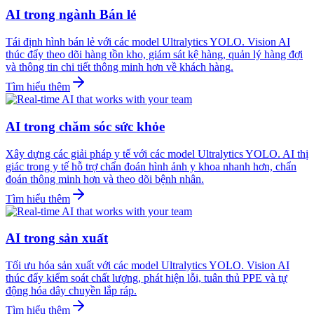
AI trong ngành Bán lẻ
Tái định hình bán lẻ với các model Ultralytics YOLO. Vision AI
thúc đẩy theo dõi hàng tồn kho, giám sát kệ hàng, quản lý hàng đợi
và thông tin chi tiết thông minh hơn về khách hàng.
Tìm hiểu thêm
AI trong chăm sóc sức khỏe
Xây dựng các giải pháp y tế với các model Ultralytics YOLO. AI thị
giác trong y tế hỗ trợ chẩn đoán hình ảnh y khoa nhanh hơn, chẩn
đoán thông minh hơn và theo dõi bệnh nhân.
Tìm hiểu thêm
AI trong sản xuất
Tối ưu hóa sản xuất với các model Ultralytics YOLO. Vision AI
thúc đẩy kiểm soát chất lượng, phát hiện lỗi, tuân thủ PPE và tự
động hóa dây chuyền lắp ráp.
Tìm hiểu thêm