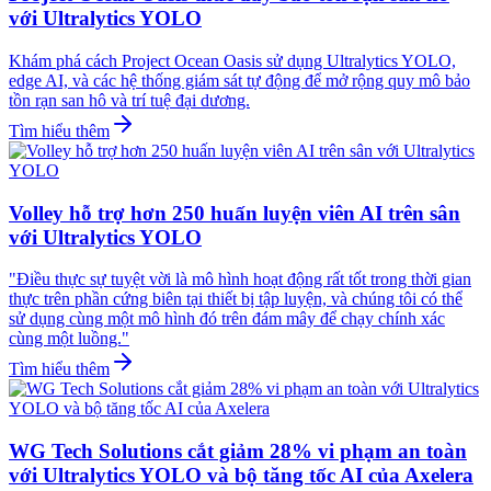
với Ultralytics YOLO
Khám phá cách Project Ocean Oasis sử dụng Ultralytics YOLO,
edge AI, và các hệ thống giám sát tự động để mở rộng quy mô bảo
tồn rạn san hô và trí tuệ đại dương.
Tìm hiểu thêm
Volley hỗ trợ hơn 250 huấn luyện viên AI trên sân
với Ultralytics YOLO
"Điều thực sự tuyệt vời là mô hình hoạt động rất tốt trong thời gian
thực trên phần cứng biên tại thiết bị tập luyện, và chúng tôi có thể
sử dụng cùng một mô hình đó trên đám mây để chạy chính xác
cùng một luồng."
Tìm hiểu thêm
WG Tech Solutions cắt giảm 28% vi phạm an toàn
với Ultralytics YOLO và bộ tăng tốc AI của Axelera