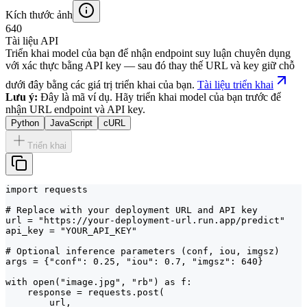
Kích thước ảnh
640
Tài liệu API
Triển khai model của bạn để nhận endpoint suy luận chuyên dụng
với xác thực bằng API key — sau đó thay thế URL và key giữ chỗ
dưới đây bằng các giá trị triển khai của bạn.
Tài liệu triển khai
Lưu ý:
Đây là mã ví dụ. Hãy triển khai model của bạn trước để
nhận URL endpoint và API key.
Python
JavaScript
cURL
Triển khai
import requests

# Replace with your deployment URL and API key

url = "https://your-deployment-url.run.app/predict"

api_key = "YOUR_API_KEY"

# Optional inference parameters (conf, iou, imgsz)

args = {"conf": 0.25, "iou": 0.7, "imgsz": 640}

with open("image.jpg", "rb") as f:

    response = requests.post(

        url,
