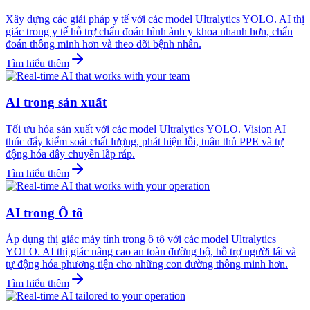
Xây dựng các giải pháp y tế với các model Ultralytics YOLO. AI thị
giác trong y tế hỗ trợ chẩn đoán hình ảnh y khoa nhanh hơn, chẩn
đoán thông minh hơn và theo dõi bệnh nhân.
Tìm hiểu thêm
AI trong sản xuất
Tối ưu hóa sản xuất với các model Ultralytics YOLO. Vision AI
thúc đẩy kiểm soát chất lượng, phát hiện lỗi, tuân thủ PPE và tự
động hóa dây chuyền lắp ráp.
Tìm hiểu thêm
AI trong Ô tô
Áp dụng thị giác máy tính trong ô tô với các model Ultralytics
YOLO. AI thị giác nâng cao an toàn đường bộ, hỗ trợ người lái và
tự động hóa phương tiện cho những con đường thông minh hơn.
Tìm hiểu thêm