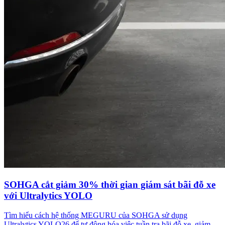
SOHGA cắt giảm 30% thời gian giám sát bãi đỗ xe
với Ultralytics YOLO
Tìm hiểu cách hệ thống MEGURU của SOHGA sử dụng
Ultralytics YOLO26 để tự động hóa việc tuần tra bãi đỗ xe, giảm