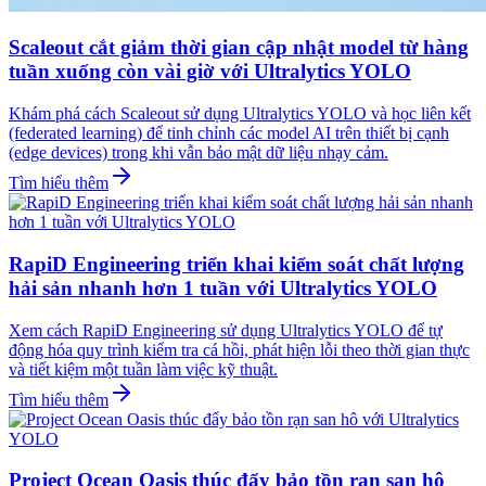
Scaleout cắt giảm thời gian cập nhật model từ hàng
tuần xuống còn vài giờ với Ultralytics YOLO
Khám phá cách Scaleout sử dụng Ultralytics YOLO và học liên kết
(federated learning) để tinh chỉnh các model AI trên thiết bị cạnh
(edge devices) trong khi vẫn bảo mật dữ liệu nhạy cảm.
Tìm hiểu thêm
RapiD Engineering triển khai kiểm soát chất lượng
hải sản nhanh hơn 1 tuần với Ultralytics YOLO
Xem cách RapiD Engineering sử dụng Ultralytics YOLO để tự
động hóa quy trình kiểm tra cá hồi, phát hiện lỗi theo thời gian thực
và tiết kiệm một tuần làm việc kỹ thuật.
Tìm hiểu thêm
Project Ocean Oasis thúc đẩy bảo tồn rạn san hô