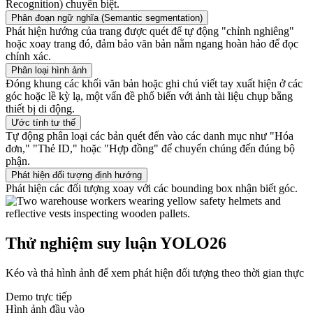
Recognition) chuyên biệt.
Phân đoạn ngữ nghĩa (Semantic segmentation)
Phát hiện hướng của trang được quét để tự động "chỉnh nghiêng"
hoặc xoay trang đó, đảm bảo văn bản nằm ngang hoàn hảo để đọc
chính xác.
Phân loại hình ảnh
Đóng khung các khối văn bản hoặc ghi chú viết tay xuất hiện ở các
góc hoặc lề kỳ lạ, một vấn đề phổ biến với ảnh tài liệu chụp bằng
thiết bị di động.
Ước tính tư thế
Tự động phân loại các bản quét đến vào các danh mục như "Hóa
đơn," "Thẻ ID," hoặc "Hợp đồng" để chuyển chúng đến đúng bộ
phận.
Phát hiện đối tượng định hướng
Phát hiện các đối tượng xoay với các bounding box nhận biết góc.
Thử nghiệm suy luận YOLO26
Kéo và thả hình ảnh để xem phát hiện đối tượng theo thời gian thực
Demo trực tiếp
Hình ảnh đầu vào