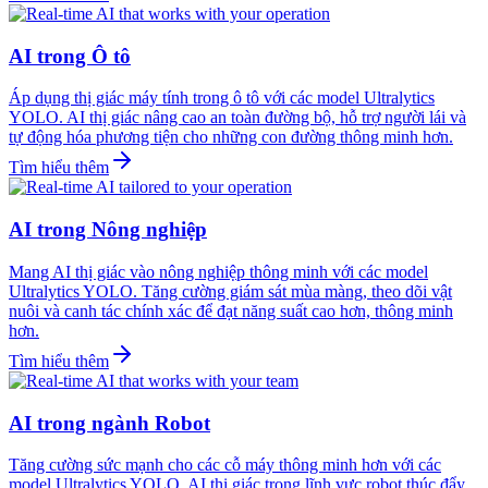
AI trong Ô tô
Áp dụng thị giác máy tính trong ô tô với các model Ultralytics
YOLO. AI thị giác nâng cao an toàn đường bộ, hỗ trợ người lái và
tự động hóa phương tiện cho những con đường thông minh hơn.
Tìm hiểu thêm
AI trong Nông nghiệp
Mang AI thị giác vào nông nghiệp thông minh với các model
Ultralytics YOLO. Tăng cường giám sát mùa màng, theo dõi vật
nuôi và canh tác chính xác để đạt năng suất cao hơn, thông minh
hơn.
Tìm hiểu thêm
AI trong ngành Robot
Tăng cường sức mạnh cho các cỗ máy thông minh hơn với các
model Ultralytics YOLO. AI thị giác trong lĩnh vực robot thúc đẩy