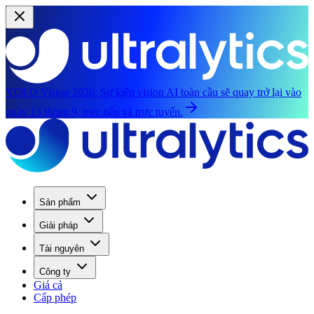
YOLO Vision 2026:
Sự kiện vision AI toàn cầu sẽ quay trở lại vào
ngày 13 tháng 9, trực tiếp và trực tuyến.
Sản phẩm
Giải pháp
Tài nguyên
Công ty
Giá cả
Cấp phép