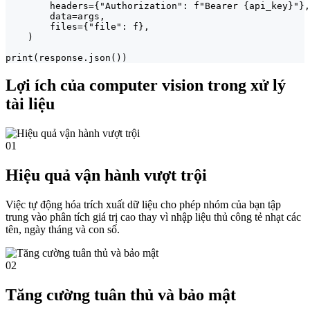
        headers={"Authorization": f"Bearer {api_key}"},

        data=args,

        files={"file": f},

    )

print(response.json())
Lợi ích của computer vision trong xử lý
tài liệu
01
Hiệu quả vận hành vượt trội
Việc tự động hóa trích xuất dữ liệu cho phép nhóm của bạn tập
trung vào phân tích giá trị cao thay vì nhập liệu thủ công tẻ nhạt các
tên, ngày tháng và con số.
02
Tăng cường tuân thủ và bảo mật