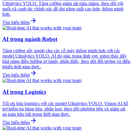
Ultralytics YOLO. Tăng cường giám sát mùa màng, theo dõi vật
nuôi và canh tác chính xác để đạt năng suất cao hơn, thông minh
hơn.
Tìm hiểu thêm
AI trong ngành Robot
Tăng cường sức mạnh cho các cỗ máy thông minh hơn với các
model Ultralytics YOLO. AI thị giác trong lĩnh vực robot thúc đẩy
khả năng điều hướng tự hành, nhận thức, theo dõi đối tượng và điều
khiển thời gian thực.
Tìm hiểu thêm
AI trong Logistics
Tối ưu hóa logistics với các model Ultralytics YOLO. Vision AI hỗ
trợ kiểm tra hàng hóa, phân loại, theo dõi phương tiện và giám sát
an toàn kho bãi trong thời gian thực.
Tìm hiểu thêm