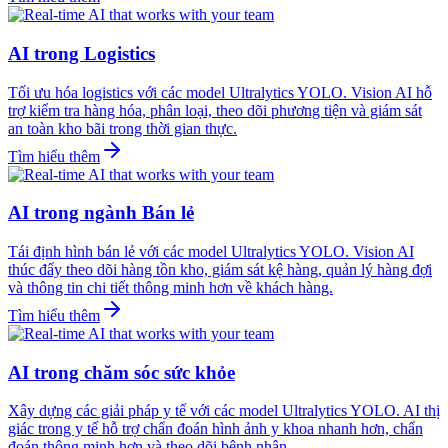
AI trong Logistics
Tối ưu hóa logistics với các model Ultralytics YOLO. Vision AI hỗ
trợ kiểm tra hàng hóa, phân loại, theo dõi phương tiện và giám sát
an toàn kho bãi trong thời gian thực.
Tìm hiểu thêm
AI trong ngành Bán lẻ
Tái định hình bán lẻ với các model Ultralytics YOLO. Vision AI
thúc đẩy theo dõi hàng tồn kho, giám sát kệ hàng, quản lý hàng đợi
và thông tin chi tiết thông minh hơn về khách hàng.
Tìm hiểu thêm
AI trong chăm sóc sức khỏe
Xây dựng các giải pháp y tế với các model Ultralytics YOLO. AI thị
giác trong y tế hỗ trợ chẩn đoán hình ảnh y khoa nhanh hơn, chẩn
đoán thông minh hơn và theo dõi bệnh nhân.