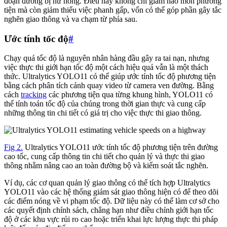
đoạn đường bị hư hỏng. Điều này không chỉ giảm hao mòn phương
tiện mà còn giảm thiểu việc phanh gấp, vốn có thể góp phần gây tắc
nghẽn giao thông và va chạm từ phía sau.
Ước tính tốc độ
#
Chạy quá tốc độ là nguyên nhân hàng đầu gây ra tai nạn, nhưng
việc thực thi giới hạn tốc độ một cách hiệu quả vẫn là một thách
thức. Ultralytics YOLO11 có thể giúp ước tính tốc độ phương tiện
bằng cách phân tích cảnh quay video từ camera ven đường. Bằng
cách
tracking
các phương tiện qua từng khung hình, YOLO11 có
thể tính toán tốc độ của chúng trong thời gian thực và cung cấp
những thông tin chi tiết có giá trị cho việc thực thi giao thông.
Fig 2.
Ultralytics YOLO11 ước tính tốc độ phương tiện trên đường
cao tốc, cung cấp thông tin chi tiết cho quản lý và thực thi giao
thông nhằm nâng cao an toàn đường bộ và kiểm soát tắc nghẽn.
Ví dụ, các cơ quan quản lý giao thông có thể tích hợp Ultralytics
YOLO11 vào các hệ thống giám sát giao thông hiện có để theo dõi
các điểm nóng về vi phạm tốc độ. Dữ liệu này có thể làm cơ sở cho
các quyết định chính sách, chẳng hạn như điều chỉnh giới hạn tốc
độ ở các khu vực rủi ro cao hoặc triển khai lực lượng thực thi pháp