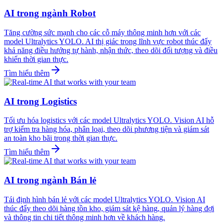
AI trong ngành Robot
Tăng cường sức mạnh cho các cỗ máy thông minh hơn với các
model Ultralytics YOLO. AI thị giác trong lĩnh vực robot thúc đẩy
khả năng điều hướng tự hành, nhận thức, theo dõi đối tượng và điều
khiển thời gian thực.
Tìm hiểu thêm
AI trong Logistics
Tối ưu hóa logistics với các model Ultralytics YOLO. Vision AI hỗ
trợ kiểm tra hàng hóa, phân loại, theo dõi phương tiện và giám sát
an toàn kho bãi trong thời gian thực.
Tìm hiểu thêm
AI trong ngành Bán lẻ
Tái định hình bán lẻ với các model Ultralytics YOLO. Vision AI
thúc đẩy theo dõi hàng tồn kho, giám sát kệ hàng, quản lý hàng đợi
và thông tin chi tiết thông minh hơn về khách hàng.