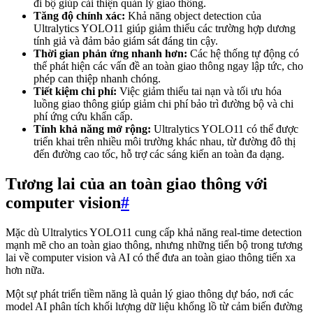
đi bộ giúp cải thiện quản lý giao thông.
Tăng độ chính xác:
Khả năng object detection của
Ultralytics YOLO11 giúp giảm thiểu các trường hợp dương
tính giả và đảm bảo giám sát đáng tin cậy.
Thời gian phản ứng nhanh hơn:
Các hệ thống tự động có
thể phát hiện các vấn đề an toàn giao thông ngay lập tức, cho
phép can thiệp nhanh chóng.
Tiết kiệm chi phí:
Việc giảm thiểu tai nạn và tối ưu hóa
luồng giao thông giúp giảm chi phí bảo trì đường bộ và chi
phí ứng cứu khẩn cấp.
Tính khả năng mở rộng:
Ultralytics YOLO11 có thể được
triển khai trên nhiều môi trường khác nhau, từ đường đô thị
đến đường cao tốc, hỗ trợ các sáng kiến an toàn đa dạng.
Tương lai của an toàn giao thông với
computer vision
#
Mặc dù Ultralytics YOLO11 cung cấp khả năng real-time detection
mạnh mẽ cho an toàn giao thông, nhưng những tiến bộ trong tương
lai về computer vision và AI có thể đưa an toàn giao thông tiến xa
hơn nữa.
Một sự phát triển tiềm năng là quản lý giao thông dự báo, nơi các
model AI phân tích khối lượng dữ liệu khổng lồ từ cảm biến đường