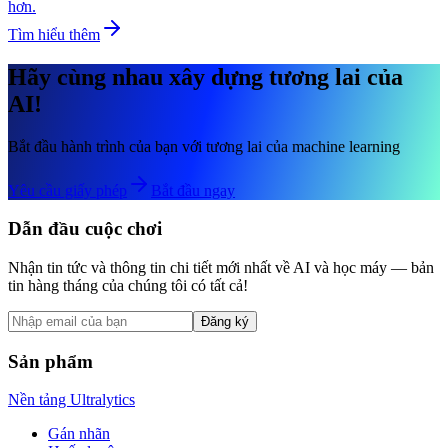
hơn.
Tìm hiểu thêm
Hãy cùng nhau xây dựng tương lai của
AI!
Bắt đầu hành trình của bạn với tương lai của machine learning
Yêu cầu giấy phép
Bắt đầu ngay
Dẫn đầu cuộc chơi
Nhận tin tức và thông tin chi tiết mới nhất về AI và học máy — bản
tin hàng tháng của chúng tôi có tất cả!
Đăng ký
Sản phẩm
Nền tảng Ultralytics
Gán nhãn