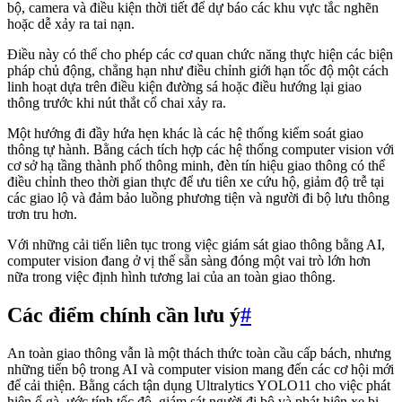
bộ, camera và điều kiện thời tiết để dự báo các khu vực tắc nghẽn
hoặc dễ xảy ra tai nạn.
Điều này có thể cho phép các cơ quan chức năng thực hiện các biện
pháp chủ động, chẳng hạn như điều chỉnh giới hạn tốc độ một cách
linh hoạt dựa trên điều kiện đường sá hoặc điều hướng lại giao
thông trước khi nút thắt cổ chai xảy ra.
Một hướng đi đầy hứa hẹn khác là các hệ thống kiểm soát giao
thông tự hành. Bằng cách tích hợp các hệ thống computer vision với
cơ sở hạ tầng thành phố thông minh, đèn tín hiệu giao thông có thể
điều chỉnh theo thời gian thực để ưu tiên xe cứu hộ, giảm độ trễ tại
các giao lộ và đảm bảo luồng phương tiện và người đi bộ lưu thông
trơn tru hơn.
Với những cải tiến liên tục trong việc giám sát giao thông bằng AI,
computer vision đang ở vị thế sẵn sàng đóng một vai trò lớn hơn
nữa trong việc định hình tương lai của an toàn giao thông.
Các điểm chính cần lưu ý
#
An toàn giao thông vẫn là một thách thức toàn cầu cấp bách, nhưng
những tiến bộ trong AI và computer vision mang đến các cơ hội mới
để cải thiện. Bằng cách tận dụng Ultralytics YOLO11 cho việc phát
hiện ổ gà, ước tính tốc độ, giám sát người đi bộ và phát hiện xe bị