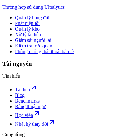
Trường hợp sử dụng Ultralytics
Quản lý hàng đợi
Phát hiện lỗi
Quản lý kho
Xử lý tài liệu
Giám sát người lái
Kiểm tra trực quan
Phòng chống thất thoát bán lẻ
Tài nguyên
Tìm hiểu
Tài liệu
Blog
Benchmarks
Bảng thuật ngữ
Học viện
Nhật ký thay đổi
Cộng đồng