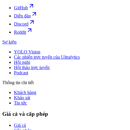
GitHub
Diễn đàn
Discord
Reddit
Sự kiện
YOLO Vision
Các phiên trực tuyến của Ultralytics
Hội nghị
Hội thảo trực tuyến
Podcast
Thông tin chi tiết
Khách hàng
Khảo sát
Tin tức
Giá cả và cấp phép
Giá cả