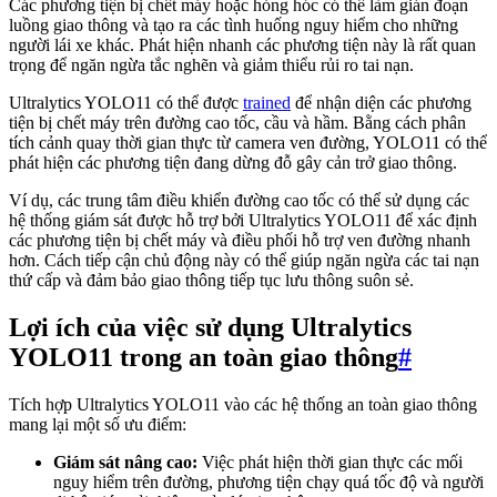
Các phương tiện bị chết máy hoặc hỏng hóc có thể làm gián đoạn
luồng giao thông và tạo ra các tình huống nguy hiểm cho những
người lái xe khác. Phát hiện nhanh các phương tiện này là rất quan
trọng để ngăn ngừa tắc nghẽn và giảm thiểu rủi ro tai nạn.
Ultralytics YOLO11 có thể được
trained
để nhận diện các phương
tiện bị chết máy trên đường cao tốc, cầu và hầm. Bằng cách phân
tích cảnh quay thời gian thực từ camera ven đường, YOLO11 có thể
phát hiện các phương tiện đang dừng đỗ gây cản trở giao thông.
Ví dụ, các trung tâm điều khiển đường cao tốc có thể sử dụng các
hệ thống giám sát được hỗ trợ bởi Ultralytics YOLO11 để xác định
các phương tiện bị chết máy và điều phối hỗ trợ ven đường nhanh
hơn. Cách tiếp cận chủ động này có thể giúp ngăn ngừa các tai nạn
thứ cấp và đảm bảo giao thông tiếp tục lưu thông suôn sẻ.
Lợi ích của việc sử dụng Ultralytics
YOLO11 trong an toàn giao thông
#
Tích hợp Ultralytics YOLO11 vào các hệ thống an toàn giao thông
mang lại một số ưu điểm:
Giám sát nâng cao:
Việc phát hiện thời gian thực các mối
nguy hiểm trên đường, phương tiện chạy quá tốc độ và người