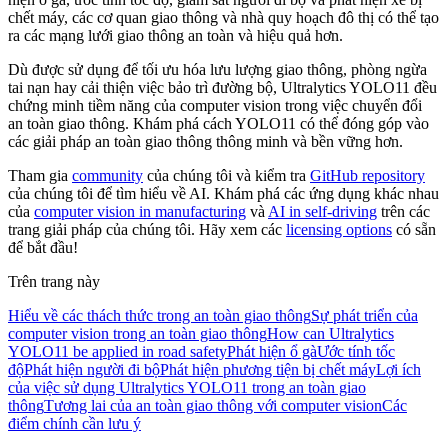
chết máy, các cơ quan giao thông và nhà quy hoạch đô thị có thể tạo
ra các mạng lưới giao thông an toàn và hiệu quả hơn.
Dù được sử dụng để tối ưu hóa lưu lượng giao thông, phòng ngừa
tai nạn hay cải thiện việc bảo trì đường bộ, Ultralytics YOLO11 đều
chứng minh tiềm năng của computer vision trong việc chuyển đổi
an toàn giao thông. Khám phá cách YOLO11 có thể đóng góp vào
các giải pháp an toàn giao thông thông minh và bền vững hơn.
Tham gia
community
của chúng tôi và kiểm tra
GitHub repository
của chúng tôi để tìm hiểu về AI. Khám phá các ứng dụng khác nhau
của
computer vision in manufacturing
và
AI in self-driving
trên các
trang giải pháp của chúng tôi. Hãy xem các
licensing options
có sẵn
để bắt đầu!
Trên trang này
Hiểu về các thách thức trong an toàn giao thông
Sự phát triển của
computer vision trong an toàn giao thông
How can Ultralytics
YOLO11 be applied in road safety
Phát hiện ổ gà
Ước tính tốc
độ
Phát hiện người đi bộ
Phát hiện phương tiện bị chết máy
Lợi ích
của việc sử dụng Ultralytics YOLO11 trong an toàn giao
thông
Tương lai của an toàn giao thông với computer vision
Các
điểm chính cần lưu ý