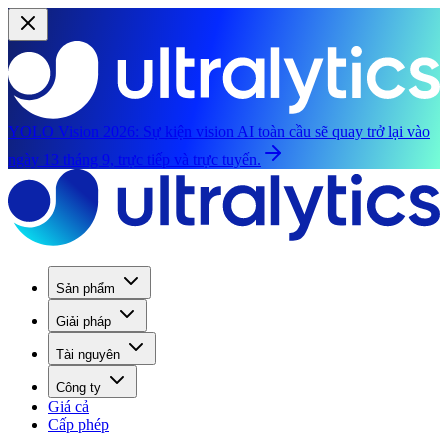
YOLO Vision 2026:
Sự kiện vision AI toàn cầu sẽ quay trở lại vào
ngày 13 tháng 9, trực tiếp và trực tuyến.
Sản phẩm
Giải pháp
Tài nguyên
Công ty
Giá cả
Cấp phép