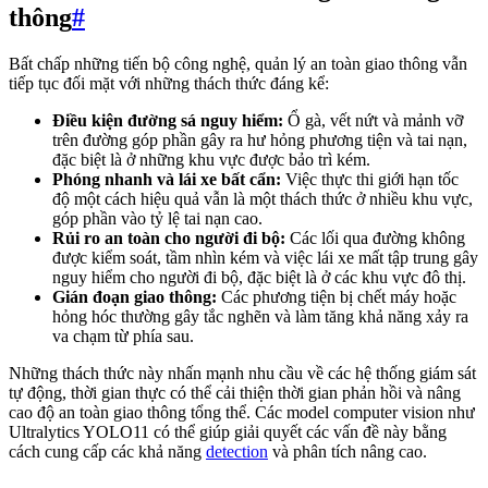
thông
#
Bất chấp những tiến bộ công nghệ, quản lý an toàn giao thông vẫn
tiếp tục đối mặt với những thách thức đáng kể:
Điều kiện đường sá nguy hiểm:
Ổ gà, vết nứt và mảnh vỡ
trên đường góp phần gây ra hư hỏng phương tiện và tai nạn,
đặc biệt là ở những khu vực được bảo trì kém.
Phóng nhanh và lái xe bất cẩn:
Việc thực thi giới hạn tốc
độ một cách hiệu quả vẫn là một thách thức ở nhiều khu vực,
góp phần vào tỷ lệ tai nạn cao.
Rủi ro an toàn cho người đi bộ:
Các lối qua đường không
được kiểm soát, tầm nhìn kém và việc lái xe mất tập trung gây
nguy hiểm cho người đi bộ, đặc biệt là ở các khu vực đô thị.
Gián đoạn giao thông:
Các phương tiện bị chết máy hoặc
hỏng hóc thường gây tắc nghẽn và làm tăng khả năng xảy ra
va chạm từ phía sau.
Những thách thức này nhấn mạnh nhu cầu về các hệ thống giám sát
tự động, thời gian thực có thể cải thiện thời gian phản hồi và nâng
cao độ an toàn giao thông tổng thể. Các model computer vision như
Ultralytics YOLO11 có thể giúp giải quyết các vấn đề này bằng
cách cung cấp các khả năng
detection
và phân tích nâng cao.