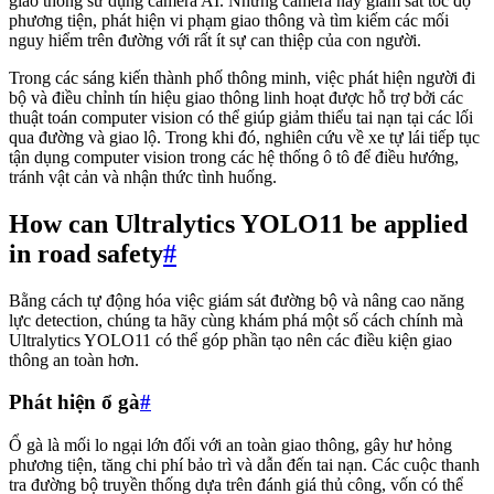
giao thông sử dụng camera AI. Những camera này giám sát tốc độ
phương tiện, phát hiện vi phạm giao thông và tìm kiếm các mối
nguy hiểm trên đường với rất ít sự can thiệp của con người.
Trong các sáng kiến thành phố thông minh, việc phát hiện người đi
bộ và điều chỉnh tín hiệu giao thông linh hoạt được hỗ trợ bởi các
thuật toán computer vision có thể giúp giảm thiểu tai nạn tại các lối
qua đường và giao lộ. Trong khi đó, nghiên cứu về xe tự lái tiếp tục
tận dụng computer vision trong các hệ thống ô tô để điều hướng,
tránh vật cản và nhận thức tình huống.
How can Ultralytics YOLO11 be applied
in road safety
#
Bằng cách tự động hóa việc giám sát đường bộ và nâng cao năng
lực detection, chúng ta hãy cùng khám phá một số cách chính mà
Ultralytics YOLO11 có thể góp phần tạo nên các điều kiện giao
thông an toàn hơn.
Phát hiện ổ gà
#
Ổ gà là mối lo ngại lớn đối với an toàn giao thông, gây hư hỏng
phương tiện, tăng chi phí bảo trì và dẫn đến tai nạn. Các cuộc thanh
tra đường bộ truyền thống dựa trên đánh giá thủ công, vốn có thể