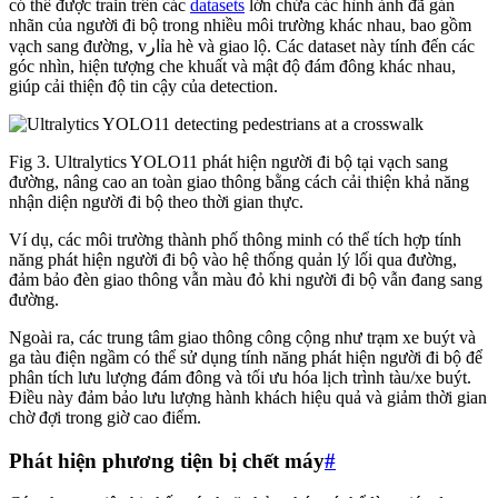
có thể được train trên các
datasets
lớn chứa các hình ảnh đã gán
nhãn của người đi bộ trong nhiều môi trường khác nhau, bao gồm
vạch sang đường, vارỉa hè và giao lộ. Các dataset này tính đến các
góc nhìn, hiện tượng che khuất và mật độ đám đông khác nhau,
giúp cải thiện độ tin cậy của detection.
Fig 3. Ultralytics YOLO11 phát hiện người đi bộ tại vạch sang
đường, nâng cao an toàn giao thông bằng cách cải thiện khả năng
nhận diện người đi bộ theo thời gian thực.
Ví dụ, các môi trường thành phố thông minh có thể tích hợp tính
năng phát hiện người đi bộ vào hệ thống quản lý lối qua đường,
đảm bảo đèn giao thông vẫn màu đỏ khi người đi bộ vẫn đang sang
đường.
Ngoài ra, các trung tâm giao thông công cộng như trạm xe buýt và
ga tàu điện ngầm có thể sử dụng tính năng phát hiện người đi bộ để
phân tích lưu lượng đám đông và tối ưu hóa lịch trình tàu/xe buýt.
Điều này đảm bảo lưu lượng hành khách hiệu quả và giảm thời gian
chờ đợi trong giờ cao điểm.
Phát hiện phương tiện bị chết máy
#