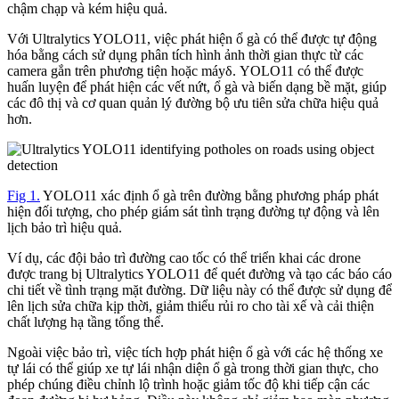
chậm chạp và kém hiệu quả.
Với Ultralytics YOLO11, việc phát hiện ổ gà có thể được tự động
hóa bằng cách sử dụng phân tích hình ảnh thời gian thực từ các
camera gắn trên phương tiện hoặc máyδ. YOLO11 có thể được
huấn luyện để phát hiện các vết nứt, ổ gà và biến dạng bề mặt, giúp
các đô thị và cơ quan quản lý đường bộ ưu tiên sửa chữa hiệu quả
hơn.
Fig 1.
YOLO11 xác định ổ gà trên đường bằng phương pháp phát
hiện đối tượng, cho phép giám sát tình trạng đường tự động và lên
lịch bảo trì hiệu quả.
Ví dụ, các đội bảo trì đường cao tốc có thể triển khai các drone
được trang bị Ultralytics YOLO11 để quét đường và tạo các báo cáo
chi tiết về tình trạng mặt đường. Dữ liệu này có thể được sử dụng để
lên lịch sửa chữa kịp thời, giảm thiểu rủi ro cho tài xế và cải thiện
chất lượng hạ tầng tổng thể.
Ngoài việc bảo trì, việc tích hợp phát hiện ổ gà với các hệ thống xe
tự lái có thể giúp xe tự lái nhận diện ổ gà trong thời gian thực, cho
phép chúng điều chỉnh lộ trình hoặc giảm tốc độ khi tiếp cận các