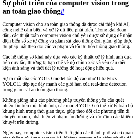
Sự phát triển của computer vision trong
an toàn giao thông
#
Computer vision cho an toàn giao thông đã được cải thiện khi AI,
công nghệ cảm biến và xử lý dữ liệu phát triển. Trong giai đoạn
đầu, các thuật toán computer vision chủ yếu được sử dụng để nhận
diện biển số xe tự động và giám sát giao thông đơn giản, giúp thực
thi pháp luật theo dõi các vi phạm và tối ưu hóa luồng giao thông.
Các hệ thống sơ khai này dựa vào các kỹ thuật xử lý hình ảnh dựa
trên quy tắc, thường bị hạn chế về độ chính xác và yêu cầu điều
kiện ánh sáng và thời tiết lý tưởng để hoạt động hiệu quả.
Sự ra mắt của các YOLO model tốc độ cao như Ultralytics
YOLO11 tiếp tục đẩy mạnh các giới hạn của real-time detection
trong giám sát an toàn giao thông.
Không giống như các phương pháp truyền thống yêu cầu quét
nhiều lần trên một hình ảnh, các model YOLO có thể xử lý toàn bộ
khung hình trong thời gian thực, giúp theo dõi các phương tiện di
chuyển nhanh, phát hiện vi phạm làn đường và xác định các khiếm
khuyết trên đường.
Ngày nay, computer vision trên ô tô giúp các thành phố và cơ quan