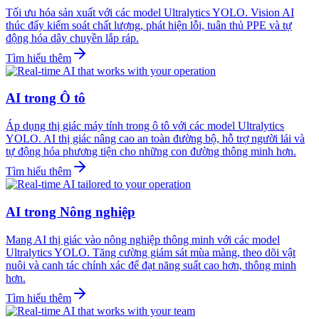
Tối ưu hóa sản xuất với các model Ultralytics YOLO. Vision AI
thúc đẩy kiểm soát chất lượng, phát hiện lỗi, tuân thủ PPE và tự
động hóa dây chuyền lắp ráp.
Tìm hiểu thêm
AI trong Ô tô
Áp dụng thị giác máy tính trong ô tô với các model Ultralytics
YOLO. AI thị giác nâng cao an toàn đường bộ, hỗ trợ người lái và
tự động hóa phương tiện cho những con đường thông minh hơn.
Tìm hiểu thêm
AI trong Nông nghiệp
Mang AI thị giác vào nông nghiệp thông minh với các model
Ultralytics YOLO. Tăng cường giám sát mùa màng, theo dõi vật
nuôi và canh tác chính xác để đạt năng suất cao hơn, thông minh
hơn.
Tìm hiểu thêm