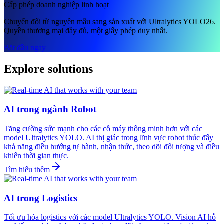
Cấp phép doanh nghiệp linh hoạt
Chuyển đổi từ nguyên mẫu sang sản xuất với Ultralytics YOLO26.
Quyền thương mại đầy đủ, một giấy phép duy nhất.
Bắt đầu ngay
Explore solutions
AI trong ngành Robot
Tăng cường sức mạnh cho các cỗ máy thông minh hơn với các
model Ultralytics YOLO. AI thị giác trong lĩnh vực robot thúc đẩy
khả năng điều hướng tự hành, nhận thức, theo dõi đối tượng và điều
khiển thời gian thực.
Tìm hiểu thêm
AI trong Logistics
Tối ưu hóa logistics với các model Ultralytics YOLO. Vision AI hỗ