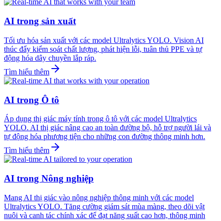
AI trong sản xuất
Tối ưu hóa sản xuất với các model Ultralytics YOLO. Vision AI
thúc đẩy kiểm soát chất lượng, phát hiện lỗi, tuân thủ PPE và tự
động hóa dây chuyền lắp ráp.
Tìm hiểu thêm
AI trong Ô tô
Áp dụng thị giác máy tính trong ô tô với các model Ultralytics
YOLO. AI thị giác nâng cao an toàn đường bộ, hỗ trợ người lái và
tự động hóa phương tiện cho những con đường thông minh hơn.
Tìm hiểu thêm
AI trong Nông nghiệp
Mang AI thị giác vào nông nghiệp thông minh với các model
Ultralytics YOLO. Tăng cường giám sát mùa màng, theo dõi vật
nuôi và canh tác chính xác để đạt năng suất cao hơn, thông minh