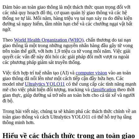
Đảm bảo an toàn giao thông là một thách thức quan trọng đối với
các nhà quy hoạch đô thị, cơ quan quản lý giao thông và các hệ
thống xe tự lái. Mỗi năm, hàng triệu vụ tai nạn xảy ra do điều kiện
đường sá nguy hiểm, tầm nhìn hạn chế và các chướng ngại vật bất
ngờ.
Theo
World Health Organization (WHO)
, chấn thương do tai nạn
giao thông là một trong những nguyên nhân hàng đầu gây tử vong
trên toàn thế giới, với hơn 1,9 triệu ca tử vong mỗi năm. Việc giải
quyết các vấn đề này đòi hỏi các giải pháp đổi mới vượt ra ngoài
các phương pháp giám sát truyền thống.
Việc tích hợp trí tuệ nhân tạo (AI) và
computer vision
vào an toàn
giao thông đã nổi lên như một cách tiếp cận đầy hứa hẹn. Các
model như
Ultralytics YOLO11
có thể cung cấp các tính năng mạnh
mẽ cho việc phát hiện đối tượng, tracking và
classification
theo thời
gian thực, giúp đường sá trở nên an toàn hơn cho cả tài xế và người
đi bộ.
Trong bài viết này, chúng ta sẽ khám phá các thách thức chính về an
toàn giao thông và cách Ultralytics YOLO11 có thể hỗ trợ hạ tầng
thông minh hơn.
Hiểu về các thách thức trong an toàn giao