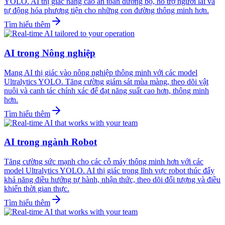
YOLO. AI thị giác nâng cao an toàn đường bộ, hỗ trợ người lái và
tự động hóa phương tiện cho những con đường thông minh hơn.
Tìm hiểu thêm
AI trong Nông nghiệp
Mang AI thị giác vào nông nghiệp thông minh với các model
Ultralytics YOLO. Tăng cường giám sát mùa màng, theo dõi vật
nuôi và canh tác chính xác để đạt năng suất cao hơn, thông minh
hơn.
Tìm hiểu thêm
AI trong ngành Robot
Tăng cường sức mạnh cho các cỗ máy thông minh hơn với các
model Ultralytics YOLO. AI thị giác trong lĩnh vực robot thúc đẩy
khả năng điều hướng tự hành, nhận thức, theo dõi đối tượng và điều
khiển thời gian thực.
Tìm hiểu thêm