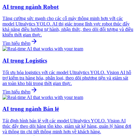
AI trong ngành Robot
Tăng cường sức mạnh cho các cỗ máy thông minh hơn với các
model Ultralytics YOLO. AI thị giác trong lĩnh vực robot thúc đẩy
khả năng điều hướng tự hành, nhận thức, theo dõi đối tượng và điều
khiển thời gian thực.
Tìm hiểu thêm
AI trong Logistics
Tối ưu hóa logistics với các model Ultralytics YOLO. Vision AI hỗ
trợ kiểm tra hàng hóa, phân loại, theo dõi phương tiện và giám sát
an toàn kho bãi trong thời gian thực.
Tìm hiểu thêm
AI trong ngành Bán lẻ
Tái định hình bán lẻ với các model Ultralytics YOLO. Vision AI
thúc đẩy theo dõi hàng tồn kho, giám sát kệ hàng, quản lý hàng đợi
và thông tin chi tiết thông minh hơn về khách hàng.