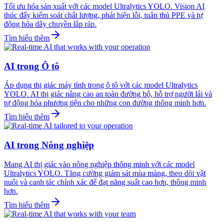
Tối ưu hóa sản xuất với các model Ultralytics YOLO. Vision AI
thúc đẩy kiểm soát chất lượng, phát hiện lỗi, tuân thủ PPE và tự
động hóa dây chuyền lắp ráp.
Tìm hiểu thêm
AI trong Ô tô
Áp dụng thị giác máy tính trong ô tô với các model Ultralytics
YOLO. AI thị giác nâng cao an toàn đường bộ, hỗ trợ người lái và
tự động hóa phương tiện cho những con đường thông minh hơn.
Tìm hiểu thêm
AI trong Nông nghiệp
Mang AI thị giác vào nông nghiệp thông minh với các model
Ultralytics YOLO. Tăng cường giám sát mùa màng, theo dõi vật
nuôi và canh tác chính xác để đạt năng suất cao hơn, thông minh
hơn.
Tìm hiểu thêm