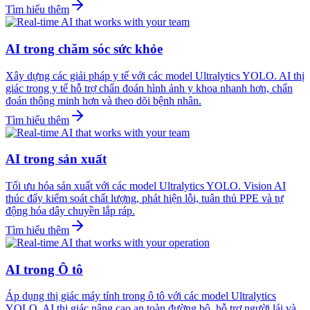
Tìm hiểu thêm
AI trong chăm sóc sức khỏe
Xây dựng các giải pháp y tế với các model Ultralytics YOLO. AI thị
giác trong y tế hỗ trợ chẩn đoán hình ảnh y khoa nhanh hơn, chẩn
đoán thông minh hơn và theo dõi bệnh nhân.
Tìm hiểu thêm
AI trong sản xuất
Tối ưu hóa sản xuất với các model Ultralytics YOLO. Vision AI
thúc đẩy kiểm soát chất lượng, phát hiện lỗi, tuân thủ PPE và tự
động hóa dây chuyền lắp ráp.
Tìm hiểu thêm
AI trong Ô tô
Áp dụng thị giác máy tính trong ô tô với các model Ultralytics
YOLO. AI thị giác nâng cao an toàn đường bộ, hỗ trợ người lái và