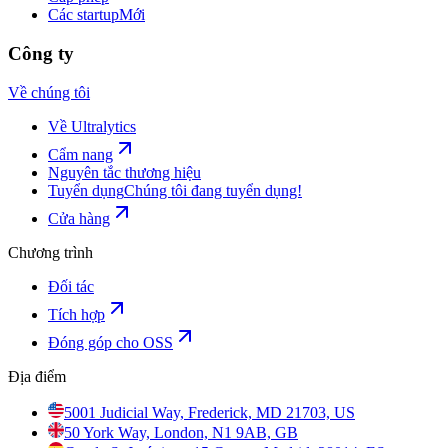
Các startup
Mới
Công ty
Về chúng tôi
Về Ultralytics
Cẩm nang
Nguyên tắc thương hiệu
Tuyển dụng
Chúng tôi đang tuyển dụng!
Cửa hàng
Chương trình
Đối tác
Tích hợp
Đóng góp cho OSS
Địa điểm
5001 Judicial Way, Frederick, MD 21703, US
50 York Way, London, N1 9AB, GB