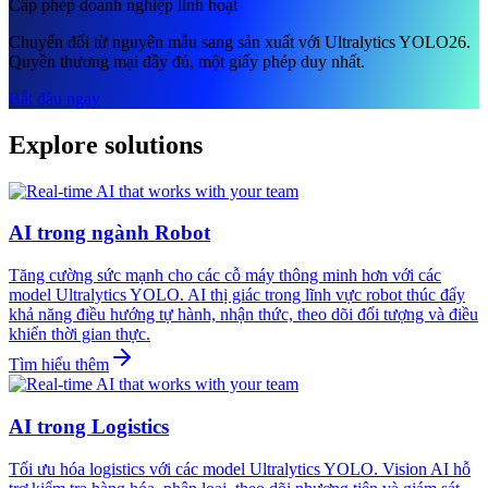
Cấp phép doanh nghiệp linh hoạt
Chuyển đổi từ nguyên mẫu sang sản xuất với Ultralytics YOLO26.
Quyền thương mại đầy đủ, một giấy phép duy nhất.
Bắt đầu ngay
Explore solutions
AI trong ngành Robot
Tăng cường sức mạnh cho các cỗ máy thông minh hơn với các
model Ultralytics YOLO. AI thị giác trong lĩnh vực robot thúc đẩy
khả năng điều hướng tự hành, nhận thức, theo dõi đối tượng và điều
khiển thời gian thực.
Tìm hiểu thêm
AI trong Logistics
Tối ưu hóa logistics với các model Ultralytics YOLO. Vision AI hỗ