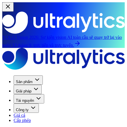
YOLO Vision 2026:
Sự kiện vision AI toàn cầu sẽ quay trở lại vào
ngày 13 tháng 9, trực tiếp và trực tuyến.
Sản phẩm
Giải pháp
Tài nguyên
Công ty
Giá cả
Cấp phép