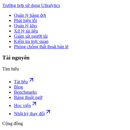
Trường hợp sử dụng Ultralytics
Quản lý hàng đợi
Phát hiện lỗi
Quản lý kho
Xử lý tài liệu
Giám sát người lái
Kiểm tra trực quan
Phòng chống thất thoát bán lẻ
Tài nguyên
Tìm hiểu
Tài liệu
Blog
Benchmarks
Bảng thuật ngữ
Học viện
Nhật ký thay đổi
Cộng đồng