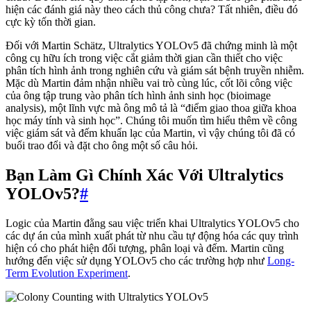
hiện các đánh giá này theo cách thủ công chưa? Tất nhiên, điều đó
cực kỳ tốn thời gian.
Đối với Martin Schätz, Ultralytics YOLOv5 đã chứng minh là một
công cụ hữu ích trong việc cắt giảm thời gian cần thiết cho việc
phân tích hình ảnh trong nghiên cứu và giám sát bệnh truyền nhiễm.
Mặc dù Martin đảm nhận nhiều vai trò cùng lúc, cốt lõi công việc
của ông tập trung vào phân tích hình ảnh sinh học (bioimage
analysis), một lĩnh vực mà ông mô tả là “điểm giao thoa giữa khoa
học máy tính và sinh học”. Chúng tôi muốn tìm hiểu thêm về công
việc giám sát và đếm khuẩn lạc của Martin, vì vậy chúng tôi đã có
buổi trao đổi và đặt cho ông một số câu hỏi.
Bạn Làm Gì Chính Xác Với Ultralytics
YOLOv5?
#
Logic của Martin đằng sau việc triển khai Ultralytics YOLOv5 cho
các dự án của mình xuất phát từ nhu cầu tự động hóa các quy trình
hiện có cho phát hiện đối tượng, phân loại và đếm. Martin cũng
hướng đến việc sử dụng YOLOv5 cho các trường hợp như
Long-
Term Evolution Experiment
.