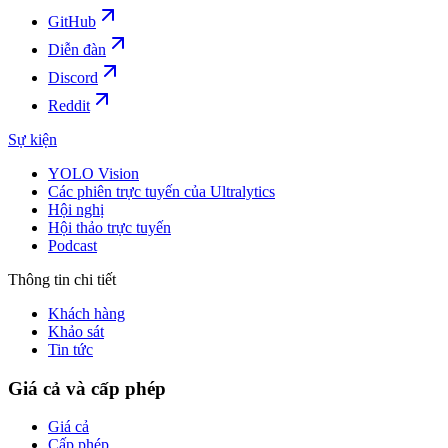
GitHub
Diễn đàn
Discord
Reddit
Sự kiện
YOLO Vision
Các phiên trực tuyến của Ultralytics
Hội nghị
Hội thảo trực tuyến
Podcast
Thông tin chi tiết
Khách hàng
Khảo sát
Tin tức
Giá cả và cấp phép
Giá cả
Cấp phép