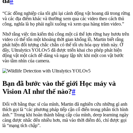
dã
#
“Các đồng nghiệp của tôi ghi lại cảnh động vật hoang dã trong rừng
và các địa điểm khác và thường xem qua các video theo cách thủ
công, nghĩa là họ phải ngồi xuống và xem qua hàng trăm video.”
Nhớ rằng việc tìm kiếm thủ công một cá thể lợn rừng hay hươu trên
video có thể tốn một khoảng thời gian khổng lồ, Martin biết rằng
phát hiện đối tượng chắc chắn có thể tối ưu hóa quy trình này. Ở
đây, Ultralytics YOLOv5 đã được triển khai cho phép phát hiện
động vật một cách dễ dàng và ngay lập tức khi một con vật bước
vào tầm nhìn của camera.
Bạn đã bước vào thế giới Học máy và
Vision AI như thế nào?
#
Đối với bằng thạc sĩ của mình, Martin đã nghiên cứu những gì anh
thích gọi là “các phương pháp tiếp cận cổ điển trong phân tích hình
ảnh.” Trong khi hoàn thành bằng cấp của mình, deep learning ngày
càng được nhắc đến nhiều hơn, mà vào thời điểm đó, chỉ được gọi
là “mạng tích chập”.