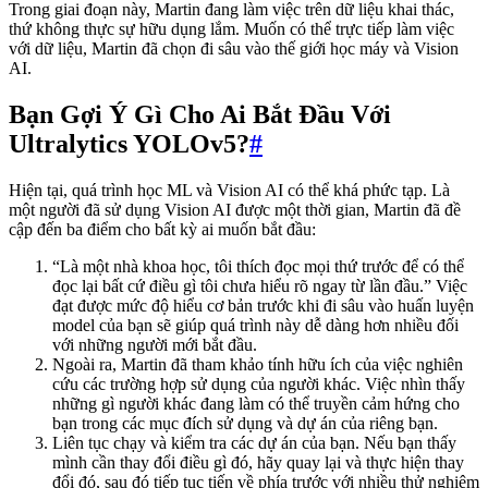
Trong giai đoạn này, Martin đang làm việc trên dữ liệu khai thác,
thứ không thực sự hữu dụng lắm. Muốn có thể trực tiếp làm việc
với dữ liệu, Martin đã chọn đi sâu vào thế giới học máy và Vision
AI.
Bạn Gợi Ý Gì Cho Ai Bắt Đầu Với
Ultralytics YOLOv5?
#
Hiện tại, quá trình học ML và Vision AI có thể khá phức tạp. Là
một người đã sử dụng Vision AI được một thời gian, Martin đã đề
cập đến ba điểm cho bất kỳ ai muốn bắt đầu:
“Là một nhà khoa học, tôi thích đọc mọi thứ trước để có thể
đọc lại bất cứ điều gì tôi chưa hiểu rõ ngay từ lần đầu.” Việc
đạt được mức độ hiểu cơ bản trước khi đi sâu vào huấn luyện
model của bạn sẽ giúp quá trình này dễ dàng hơn nhiều đối
với những người mới bắt đầu.
Ngoài ra, Martin đã tham khảo tính hữu ích của việc nghiên
cứu các trường hợp sử dụng của người khác. Việc nhìn thấy
những gì người khác đang làm có thể truyền cảm hứng cho
bạn trong các mục đích sử dụng và dự án của riêng bạn.
Liên tục chạy và kiểm tra các dự án của bạn. Nếu bạn thấy
mình cần thay đổi điều gì đó, hãy quay lại và thực hiện thay
đổi đó, sau đó tiếp tục tiến về phía trước với nhiều thử nghiệm