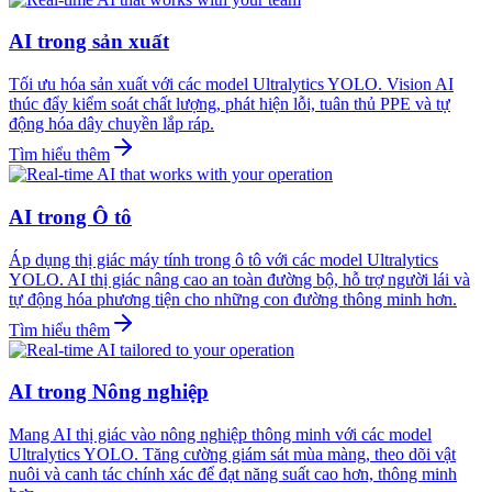
AI trong sản xuất
Tối ưu hóa sản xuất với các model Ultralytics YOLO. Vision AI
thúc đẩy kiểm soát chất lượng, phát hiện lỗi, tuân thủ PPE và tự
động hóa dây chuyền lắp ráp.
Tìm hiểu thêm
AI trong Ô tô
Áp dụng thị giác máy tính trong ô tô với các model Ultralytics
YOLO. AI thị giác nâng cao an toàn đường bộ, hỗ trợ người lái và
tự động hóa phương tiện cho những con đường thông minh hơn.
Tìm hiểu thêm
AI trong Nông nghiệp
Mang AI thị giác vào nông nghiệp thông minh với các model
Ultralytics YOLO. Tăng cường giám sát mùa màng, theo dõi vật
nuôi và canh tác chính xác để đạt năng suất cao hơn, thông minh