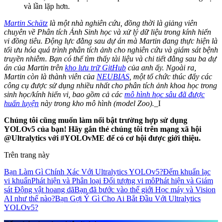
và lần lặp hơn.
Martin Schätz
là một nhà nghiên cứu, đồng thời là giảng viên
chuyên về Phân tích Ảnh Sinh học và xử lý dữ liệu trong kính hiển
vi đồng tiêu. Động lực đằng sau dự án mà Martin đang thực hiện là
tối ưu hóa quá trình phân tích ảnh cho nghiên cứu và giám sát bệnh
truyền nhiễm. Bạn có thể tìm thấy tài liệu và chi tiết đằng sau ba dự
án của Martin trên
kho lưu trữ GitHub
của anh ấy. Ngoài ra,
Martin còn là thành viên của
NEUBIAS
, một tổ chức thúc đẩy các
công cụ được sử dụng nhiều nhất cho phân tích ảnh khoa học trong
sinh học/kính hiển vi, bao gồm cả các
mô hình học sâu đã được
huấn luyện
này trong kho mô hình (model Zoo).
_I
Chúng tôi cũng muốn làm nổi bật trường hợp sử dụng
YOLOv5 của bạn! Hãy gắn thẻ chúng tôi trên mạng xã hội
@Ultralytics với #YOLOvME để có cơ hội được giới thiệu.
Trên trang này
Bạn Làm Gì Chính Xác Với Ultralytics YOLOv5?
Đếm khuẩn lạc
vi khuẩn
Phát hiện và Phân loại Đối tượng vi mô
Phát hiện và Giám
sát Động vật hoang dã
Bạn đã bước vào thế giới Học máy và Vision
AI như thế nào?
Bạn Gợi Ý Gì Cho Ai Bắt Đầu Với Ultralytics
YOLOv5?