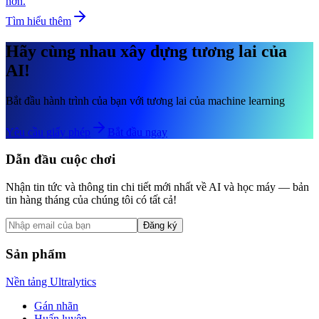
hơn.
Tìm hiểu thêm
Hãy cùng nhau xây dựng tương lai của
AI!
Bắt đầu hành trình của bạn với tương lai của machine learning
Yêu cầu giấy phép
Bắt đầu ngay
Dẫn đầu cuộc chơi
Nhận tin tức và thông tin chi tiết mới nhất về AI và học máy — bản
tin hàng tháng của chúng tôi có tất cả!
Đăng ký
Sản phẩm
Nền tảng Ultralytics
Gán nhãn
Huấn luyện