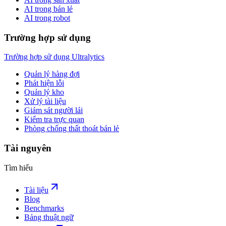
AI trong bán lẻ
AI trong robot
Trường hợp sử dụng
Trường hợp sử dụng Ultralytics
Quản lý hàng đợi
Phát hiện lỗi
Quản lý kho
Xử lý tài liệu
Giám sát người lái
Kiểm tra trực quan
Phòng chống thất thoát bán lẻ
Tài nguyên
Tìm hiểu
Tài liệu
Blog
Benchmarks
Bảng thuật ngữ