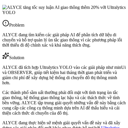
Problem
ALYCE đang tìm kiếm các giải pháp AI để phân tích dữ liệu di
chuyển và hỗ trợ quản lý ùn tắc giao thông vì các phương pháp lỗi
thời thiếu đi độ chính xác và khả năng thích ứng.
Solution
ALYCE đã tích hợp Ultralytics YOLO vào các giải pháp như minUi
và OBSERVER, giúp tiết kiệm hai tháng thời gian phát triển và
giảm chi phí để xây dựng hệ thống di chuyển đô thị thông minh
hơn.
Các thành phố sầm uất thường phải đối mặt với tình trạng ùn tắc
giao thông, hệ thống giao thông lạc hậu và các thách thức về tính
bền vững. ALYCE tập trung giải quyết những vấn đề này bằng cách
cung cấp các công cụ thông minh dựa trên AI để thấu hiểu và cải
thiện cách thức di chuyển của đô thị.
ALYCE đang thực hiện sứ mệnh giải quyết vấn đề này và đã xây
dựng các giải pháp đổi mới khác nhau được hỗ trợ bởi
Ultralytics