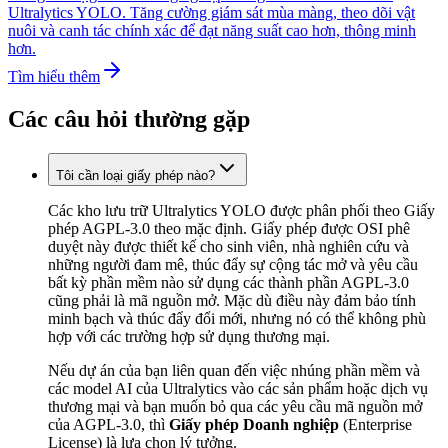
Ultralytics YOLO. Tăng cường giám sát mùa màng, theo dõi vật
nuôi và canh tác chính xác để đạt năng suất cao hơn, thông minh
hơn.
Tìm hiểu thêm
Các câu hỏi thường gặp
Tôi cần loại giấy phép nào?
Các kho lưu trữ Ultralytics YOLO được phân phối theo Giấy
phép AGPL-3.0 theo mặc định. Giấy phép được OSI phê
duyệt này được thiết kế cho sinh viên, nhà nghiên cứu và
những người đam mê, thúc đẩy sự cộng tác mở và yêu cầu
bất kỳ phần mềm nào sử dụng các thành phần AGPL-3.0
cũng phải là mã nguồn mở. Mặc dù điều này đảm bảo tính
minh bạch và thúc đẩy đổi mới, nhưng nó có thể không phù
hợp với các trường hợp sử dụng thương mại.
Nếu dự án của bạn liên quan đến việc nhúng phần mềm và
các model AI của Ultralytics vào các sản phẩm hoặc dịch vụ
thương mại và bạn muốn bỏ qua các yêu cầu mã nguồn mở
của AGPL-3.0, thì
Giấy phép Doanh nghiệp
(Enterprise
License) là lựa chọn lý tưởng.