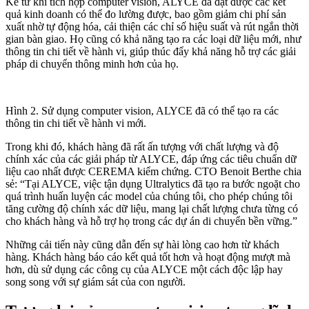
Kể từ khi tích hợp computer vision, ALYCE đã đạt được các kết
quả kinh doanh có thể đo lường được, bao gồm giảm chi phí sản
xuất nhờ tự động hóa, cải thiện các chỉ số hiệu suất và rút ngắn thời
gian bàn giao. Họ cũng có khả năng tạo ra các loại dữ liệu mới, như
thông tin chi tiết về hành vi, giúp thúc đẩy khả năng hỗ trợ các giải
pháp di chuyển thông minh hơn của họ.
Hình 2. Sử dụng computer vision, ALYCE đã có thể tạo ra các
thông tin chi tiết về hành vi mới.
Trong khi đó, khách hàng đã rất ấn tượng với chất lượng và độ
chính xác của các giải pháp từ ALYCE, đáp ứng các tiêu chuẩn dữ
liệu cao nhất được CEREMA kiểm chứng. CTO Benoit Berthe chia
sẻ: “Tại ALYCE, việc tận dụng Ultralytics đã tạo ra bước ngoặt cho
quá trình huấn luyện các model của chúng tôi, cho phép chúng tôi
tăng cường độ chính xác dữ liệu, mang lại chất lượng chưa từng có
cho khách hàng và hỗ trợ họ trong các dự án di chuyển bền vững.”
Những cải tiến này cũng dẫn đến sự hài lòng cao hơn từ khách
hàng. Khách hàng báo cáo kết quả tốt hơn và hoạt động mượt mà
hơn, dù sử dụng các công cụ của ALYCE một cách độc lập hay
song song với sự giám sát của con người.