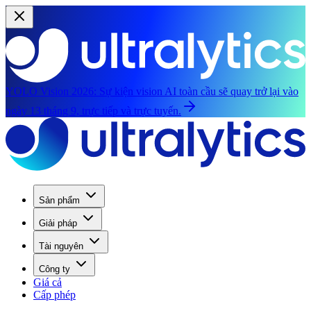
YOLO Vision 2026:
Sự kiện vision AI toàn cầu sẽ quay trở lại vào
ngày 13 tháng 9, trực tiếp và trực tuyến.
Sản phẩm
Giải pháp
Tài nguyên
Công ty
Giá cả
Cấp phép