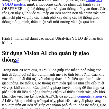
YOLO models
: minUi, một công cụ AI để phân tích hành vi, và
OBSERVER, một hệ thống giám sát giao thông thời gian thực. Các
công cụ này giúp việc thu thập dữ liệu nhanh hơn và chính xác hơn,
giảm chi phí và giúp các thành phố xây dựng các hệ thống giao
thông thông minh, thân thiện với môi trường và hiệu quả hơn.
Hình 1. minUi sử dụng các model Ultralytics YOLO để phân tích
hành vi.
Sử dụng Vision AI cho quản lý giao
thông
#
Trong hơn 20 năm qua, ALYCE đã giúp các thành phố nâng cao
tính di động với sự tập trung mạnh mẽ vào tính bền vững. Các khu
vực đô thị phải đối mặt với những thách thức liên tục như ùn tắc
giao thông, hệ thống giao thông kém hiệu quả và nhu cầu cấp thiết
về việc khử carbon. Các phương pháp truyền thống để thu thập và
phân tích dữ liệu di động thường chậm và thiếu chính xác, gây khó
khăn cho việc lập kế hoạch. ALYCE đã áp dụng
computer vision
và
AI để vượt qua những trở ngại này, phát triển các giải pháp sáng
tạo, dựa trên dữ liệu để giúp các thành phố tối ưu hóa hệ thống giao