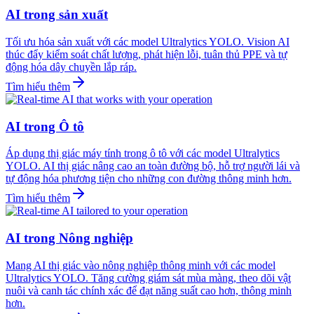
AI trong sản xuất
Tối ưu hóa sản xuất với các model Ultralytics YOLO. Vision AI
thúc đẩy kiểm soát chất lượng, phát hiện lỗi, tuân thủ PPE và tự
động hóa dây chuyền lắp ráp.
Tìm hiểu thêm
AI trong Ô tô
Áp dụng thị giác máy tính trong ô tô với các model Ultralytics
YOLO. AI thị giác nâng cao an toàn đường bộ, hỗ trợ người lái và
tự động hóa phương tiện cho những con đường thông minh hơn.
Tìm hiểu thêm
AI trong Nông nghiệp
Mang AI thị giác vào nông nghiệp thông minh với các model
Ultralytics YOLO. Tăng cường giám sát mùa màng, theo dõi vật
nuôi và canh tác chính xác để đạt năng suất cao hơn, thông minh
hơn.