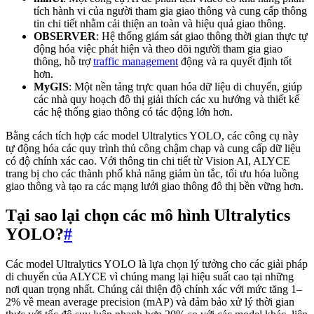
tích hành vi của người tham gia giao thông và cung cấp thông
tin chi tiết nhằm cải thiện an toàn và hiệu quả giao thông.
OBSERVER
: Hệ thống giám sát giao thông thời gian thực tự
động hóa việc phát hiện và theo dõi người tham gia giao
thông, hỗ trợ
traffic management
động và ra quyết định tốt
hơn.
MyGIS
: Một nền tảng trực quan hóa dữ liệu di chuyển, giúp
các nhà quy hoạch đô thị giải thích các xu hướng và thiết kế
các hệ thống giao thông có tác động lớn hơn.
Bằng cách tích hợp các model Ultralytics YOLO, các công cụ này
tự động hóa các quy trình thủ công chậm chạp và cung cấp dữ liệu
có độ chính xác cao. Với thông tin chi tiết từ Vision AI, ALYCE
trang bị cho các thành phố khả năng giảm ùn tắc, tối ưu hóa luồng
giao thông và tạo ra các mạng lưới giao thông đô thị bền vững hơn.
Tại sao lại chọn các mô hình Ultralytics
YOLO?
#
Các model Ultralytics YOLO là lựa chọn lý tưởng cho các giải pháp
di chuyển của ALYCE vì chúng mang lại hiệu suất cao tại những
nơi quan trọng nhất. Chúng cải thiện độ chính xác với mức tăng 1–
2% về mean average precision (mAP) và đảm bảo xử lý thời gian