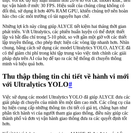
thực với tốc độ suy luận nhanh hơn 20% so với các model khác, liên
tục vận hành ở mức 30 FPS. Hiệu suất của chúng cũng không có
đối thủ, sử dụng ít hơn 40% RAM GPU, khiến chúng trở nên hoàn
hảo cho các môi trường có tài nguyên hạn chế.
Những lợi ích này cũng giúp ALYCE tiết kiệm hai tháng thời gian
phát triển. Với Ultralytics, các phiên huấn luyện có thể được thiết
lập và bắt đầu chỉ trong 5-10 phút, so với gần một giờ với các thiết
lập truyền thống, cho phép thực hiện các vòng lặp nhanh hơn. Nhìn
chung, bằng cách sử dụng các model Ultralytics YOLO, ALYCE đã
có thể giảm chi phí trong khi tập trung vào việc tinh chỉnh các giải
pháp dựa trên AI của họ để tạo ra các hệ thống di chuyển thông
minh và hiệu quả hơn.
Thu thập thông tin chi tiết về hành vi mới
với Ultralytics YOLO
#
Việc sử dụng các model Ultralytics YOLO đã giúp ALYCE đưa các
giải pháp di chuyển của mình lên một tầm cao mới. Các công cụ của
họ hiện cung cấp những thông tin chi tiết có giá trị, chẳng hạn như
phân tích hành vi của người tham gia giao thông, điều này giúp các
thành phố và đơn vị vận hành giao thông đưa ra các quyết định tốt
hơn.