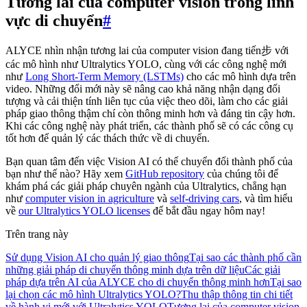
Tương lai của computer vision trong lĩnh
vực di chuyển
#
ALYCE nhìn nhận tương lai của computer vision đang tiến步 với
các mô hình như Ultralytics YOLO, cùng với các công nghệ mới
như
Long Short-Term Memory (LSTMs)
cho các mô hình dựa trên
video. Những đổi mới này sẽ nâng cao khả năng nhận dạng đối
tượng và cải thiện tính liên tục của việc theo dõi, làm cho các giải
pháp giao thông thậm chí còn thông minh hơn và đáng tin cậy hơn.
Khi các công nghệ này phát triển, các thành phố sẽ có các công cụ
tốt hơn để quản lý các thách thức về di chuyển.
Bạn quan tâm đến việc Vision AI có thể chuyển đổi thành phố của
bạn như thế nào? Hãy xem
GitHub repository
của chúng tôi để
khám phá các giải pháp chuyên ngành của Ultralytics, chẳng hạn
như
computer vision in agriculture
và
self-driving cars
, và tìm hiểu
về
our Ultralytics YOLO licenses
để bắt đầu ngay hôm nay!
Trên trang này
Sử dụng Vision AI cho quản lý giao thông
Tại sao các thành phố cần
những giải pháp di chuyển thông minh dựa trên dữ liệu
Các giải
pháp dựa trên AI của ALYCE cho di chuyển thông minh hơn
Tại sao
lại chọn các mô hình Ultralytics YOLO?
Thu thập thông tin chi tiết
về hành vi mới với Ultralytics YOLO
Tương lai của computer vision