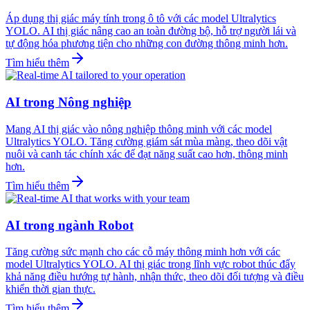
Áp dụng thị giác máy tính trong ô tô với các model Ultralytics
YOLO. AI thị giác nâng cao an toàn đường bộ, hỗ trợ người lái và
tự động hóa phương tiện cho những con đường thông minh hơn.
Tìm hiểu thêm
AI trong Nông nghiệp
Mang AI thị giác vào nông nghiệp thông minh với các model
Ultralytics YOLO. Tăng cường giám sát mùa màng, theo dõi vật
nuôi và canh tác chính xác để đạt năng suất cao hơn, thông minh
hơn.
Tìm hiểu thêm
AI trong ngành Robot
Tăng cường sức mạnh cho các cỗ máy thông minh hơn với các
model Ultralytics YOLO. AI thị giác trong lĩnh vực robot thúc đẩy
khả năng điều hướng tự hành, nhận thức, theo dõi đối tượng và điều
khiển thời gian thực.
Tìm hiểu thêm