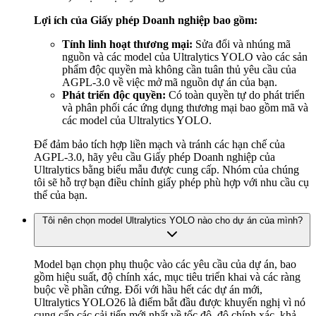
Lợi ích của Giấy phép Doanh nghiệp bao gồm:
Tính linh hoạt thương mại:
Sửa đổi và nhúng mã
nguồn và các model của Ultralytics YOLO vào các sản
phẩm độc quyền mà không cần tuân thủ yêu cầu của
AGPL-3.0 về việc mở mã nguồn dự án của bạn.
Phát triển độc quyền:
Có toàn quyền tự do phát triển
và phân phối các ứng dụng thương mại bao gồm mã và
các model của Ultralytics YOLO.
Để đảm bảo tích hợp liền mạch và tránh các hạn chế của
AGPL-3.0, hãy yêu cầu Giấy phép Doanh nghiệp của
Ultralytics bằng biểu mẫu được cung cấp. Nhóm của chúng
tôi sẽ hỗ trợ bạn điều chỉnh giấy phép phù hợp với nhu cầu cụ
thể của bạn.
Tôi nên chọn model Ultralytics YOLO nào cho dự án của mình?
Model bạn chọn phụ thuộc vào các yêu cầu của dự án, bao
gồm hiệu suất, độ chính xác, mục tiêu triển khai và các ràng
buộc về phần cứng. Đối với hầu hết các dự án mới,
Ultralytics YOLO26 là điểm bắt đầu được khuyến nghị vì nó
cung cấp các cải tiến mới nhất về tốc độ, độ chính xác, khả