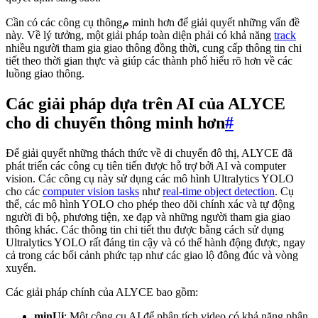
Cần có các công cụ thôngم minh hơn để giải quyết những vấn đề
này. Về lý tưởng, một giải pháp toàn diện phải có khả năng
track
nhiều người tham gia giao thông đồng thời, cung cấp thông tin chi
tiết theo thời gian thực và giúp các thành phố hiểu rõ hơn về các
luồng giao thông.
Các giải pháp dựa trên AI của ALYCE
cho di chuyển thông minh hơn
#
Để giải quyết những thách thức về di chuyển đô thị, ALYCE đã
phát triển các công cụ tiên tiến được hỗ trợ bởi AI và computer
vision. Các công cụ này sử dụng các mô hình Ultralytics YOLO
cho các
computer vision tasks
như
real-time object detection
. Cụ
thể, các mô hình YOLO cho phép theo dõi chính xác và tự động
người đi bộ, phương tiện, xe đạp và những người tham gia giao
thông khác. Các thông tin chi tiết thu được bằng cách sử dụng
Ultralytics YOLO rất đáng tin cậy và có thể hành động được, ngay
cả trong các bối cảnh phức tạp như các giao lộ đông đúc và vòng
xuyến.
Các giải pháp chính của ALYCE bao gồm:
minUi
: Một công cụ AI để phân tích video có khả năng phân