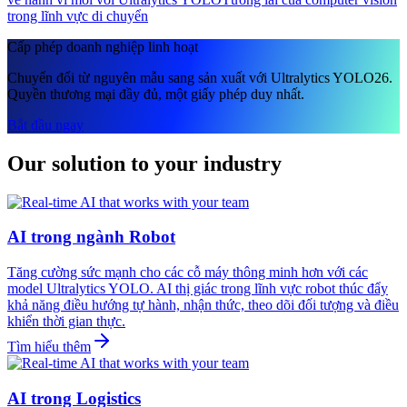
trong lĩnh vực di chuyển
Cấp phép doanh nghiệp linh hoạt
Chuyển đổi từ nguyên mẫu sang sản xuất với Ultralytics YOLO26.
Quyền thương mại đầy đủ, một giấy phép duy nhất.
Bắt đầu ngay
Our solution to your industry
AI trong ngành Robot
Tăng cường sức mạnh cho các cỗ máy thông minh hơn với các
model Ultralytics YOLO. AI thị giác trong lĩnh vực robot thúc đẩy
khả năng điều hướng tự hành, nhận thức, theo dõi đối tượng và điều
khiển thời gian thực.
Tìm hiểu thêm
AI trong Logistics