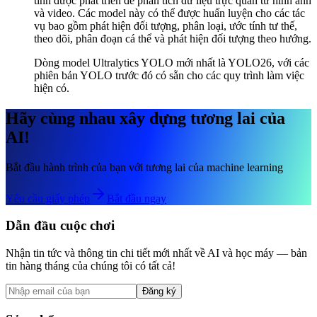
tính được phát triển để phân tích dữ liệu trực quan từ hình ảnh
và video. Các model này có thể được huấn luyện cho các tác
vụ bao gồm phát hiện đối tượng, phân loại, ước tính tư thế,
theo dõi, phân đoạn cá thể và phát hiện đối tượng theo hướng.
Dòng model Ultralytics YOLO mới nhất là YOLO26, với các
phiên bản YOLO trước đó có sẵn cho các quy trình làm việc
hiện có.
Hãy cùng nhau xây dựng tương lai của
AI!
Bắt đầu hành trình của bạn với tương lai của machine learning
Yêu cầu giấy phép
Bắt đầu ngay
Dẫn đầu cuộc chơi
Nhận tin tức và thông tin chi tiết mới nhất về AI và học máy — bản
tin hàng tháng của chúng tôi có tất cả!
Đăng ký