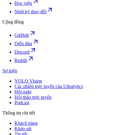
Học viện
Nhật ký thay đổi
Cộng đồng
GitHub
Diễn đàn
Discord
Reddit
Sự kiện
YOLO Vision
Các phiên trực tuyến của Ultralytics
Hội nghị
Hội thảo trực tuyến
Podcast
Thông tin chi tiết
Khách hàng
Khảo sát
Tin tức