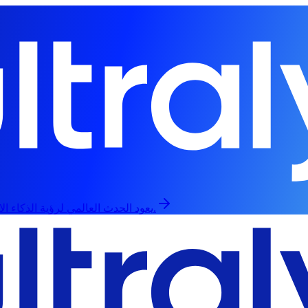
يعود الحدث العالمي لرؤية الذكاء الاصطناعي في 13 سبتمبر، حضورياً وعبر الإنترنت.