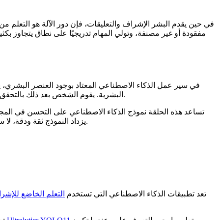
في حين يقدم البشر الإشراف والتعليقات، فإن دور الآلة هو التعلم م
مفقودة أو غير مصنفة، وتولي المهام تدريجيًا على نطاق يتجاوز بكث
في سير عمل الذكاء الاصطناعي المعتاد بوجود العنصر البشري، يقوم
البشرية. يقوم الشخص بعد ذلك بالتحقق من التنبؤ، وإجراء التصحيحات إذا لزم الأمر، وتتم إضافة هذه التحديثات مرة أخرى إلى بيانات التدريب. يستمر النموذج في التعلم مع كل دورة.
تساعد هذه الحلقة نموذج الذكاء الاصطناعي على التحسن في المجالات
أمرًا بالغ الأهمية، مثل اكتشاف الأشياء الصغيرة في الصور أو تحديد العيوب أثناء عمليات الفحص البصري.
يزداد النموذج ثقة ودقة، لا 
تعد تطبيقات الذكاء الاصطناعي التي تستخدم
التعلم الخاضع للإشر