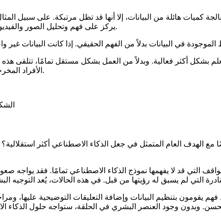
جة كميات هائلة من البيانات، إلا أنها قد تظل مرتبكة. على سبيل المث
يركز على فهم وتحليل الصور والفيديوهات، قد يخطئ النموذج في قراءة صورة ضبابية أو يغفل تفصيلًا دقيقًا.
الأفراد المخرجات، ويصححون الأخطاء، ويوجهون النموذج بينما يتحسن بمرور الوقت.
الشكل 1. ما هي الأتمتة التي تتضمن العن
ًا مع الهدف العام المتمثل في جعل الذكاء الاصطناعي أكثر استقلالية؟ 
واقف التي قد لا يفهمها نموذج الذكاء الاصطناعي تمامًا. فقد يواجه صعو
هم يقومون بتنظيم البيانات وإضافة التعليقات التوضيحية عليها، ومراج