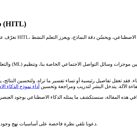
شرح التعلم الآلي الذي يتضمن العنصر البشري (HITL)
ء. فقد تغفل تفاصيل رئيسية أو تساء تفسير ما تراه. ولتحسين النتائج،
ب بين التقدير البشري وكفاءة الآلة. يتدخل البشر لتدريب ومراجعة وتحسين
أداء نموذج الذكاء ا
وجود العنصر البشري، وكيف يعمل، وأين يمكن استخدامه في العالم الحقيقي. لنبدأ!
قبل أن نتعمق في أهمية سير عمل HITL، دعونا نلقي نظرة فاحصة على أساسيات نهج وجود العنصر البشري في الحلقة.