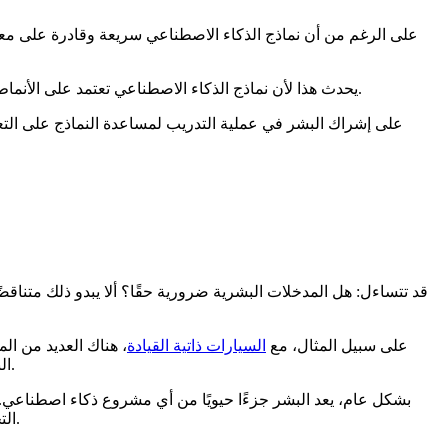
على الرغم من أن نماذج الذكاء الاصطناعي سريعة وقادرة على معال
يحدث هذا لأن نماذج الذكاء الاصطناعي تعتمد على الأنماط الموجودة في البيانات بدلاً من الفهم الحقيقي. إذا كانت البيانات غير واضحة أو متحيزة أو غير مكتملة، فقد تكون مخرجات النموذج غير دقيقة.
قد تتساءل: هل المدخلات البشرية ضرورية حقًا؟ ألا يبدو ذلك متناقض
على سبيل المثال، مع
السيارات ذاتية القيادة
، هناك العديد من الم
النادرة التي لم يسبق له رؤيتها من قبل. في هذه الحالات، يُعد التوجيه البشري جزءًا مهمًا لتعلم النظام واستجابته بشكل أكثر أمانًا بمرور الوقت.
بشكل عام، يعد البشر جزءًا حيويًا من أي مشروع ذكاء اصطناعي. ف
التحسن. وبدون وجود العنصر البشري في الحلقة، ستواجه حلول الذكاء الاصطناعي صعوبة في التكيف مع المواقف المعقدة في العالم الحقيقي.