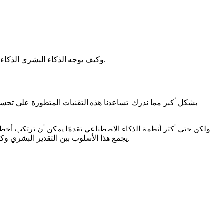
استكشف التعلم الآلي الذي يتضمن العنصر البشري (HITL). تعرّف على ماهية HITL، وكيف يوجه الذكاء البشري الذكاء الاصطناعي، ويحسّن دقة النماذج، ويعزز التعلم النشط.
ولكن حتى أكثر أنظمة الذكاء الاصطناعي تقدمًا يمكن أن ترتكب أخطا
بمرور الوقت.
الذكاء الاصطناعي البشري في الحلقة (HITL). يجمع هذا الأسلو
في هذه المقالة، سنستكشف ما يمثله الذكاء الاصطناعي ب