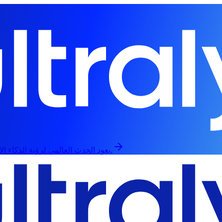
يعود الحدث العالمي لرؤية الذكاء الاصطناعي في 13 سبتمبر، حضورياً وعبر الإنترنت.