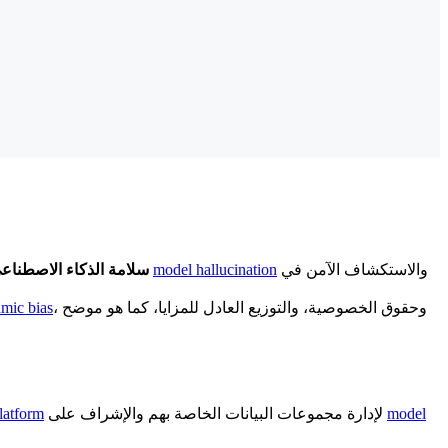
والاستكشاف الآمن في
model hallucination
هي تخصص هندسي تقني. وهي تسأل: "هل سيعمل هذا النظام بشكل صحيح دون التسبب في حوادث؟" وهي تتعامل مع مشاكل مثل
سلامة الذكاء الاصطناع
، وحقوق الخصوصية، والتوزيع العادل للمزايا، كما هو موضح
hmic bias
model
لإدارة مجموعات البيانات الخاصة بهم والإشراف على
Platform