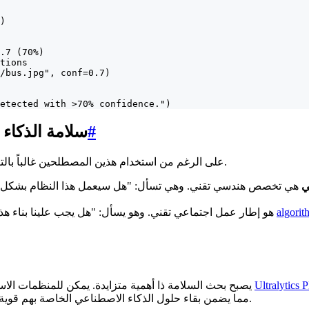
)

.7 (70%)

tions

/bus.jpg", conf=0.7)

etected with >70% confidence.")
#
سلامة الذكاء 
على الرغم من استخدام هذين المصطلحين غالباً بالتبادل، إلا أنهما يعالجان جوانب مختلفة من الذكاء الاصطناعي المسؤول.
ي
algorit
هو إطار عمل اجتماعي تقني. وهو يسأل: "هل يجب علينا بناء هذا النظام، وهل هو عادل؟" وهي تركز على قضايا مثل
Ultralytics 
، يصبح بحث السلامة ذا أهمية متزايدة. يمكن للمنظمات الاستفادة من
، مما يضمن بقاء حلول الذكاء الاصطناعي الخاصة بهم قوية وشفافة ومتوافقة مع معايير السلامة طوال دورة حياتها.