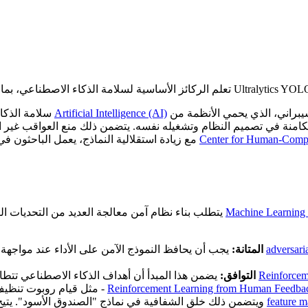
تعمل بشكل موثوق ويمكن التنبؤ به ومفيد. على عكس الأمن السيبراني، الذي يحمي الأنظمة من
Artificial Intelligence (AI)
سلامة الذكاء الاصطناعي هي مجال متعدد التخصصات يركز على ضمان أن أنظمة
كامنة في تصميم النظام وتشغيله نفسه. يتضمن ذلك منع العواقب غير ال
Center for Human-Compa
. مع زيادة استقلالية النماذج، يعمل الباحثون في منظمات مثل
Machine Learning
يتطلب بناء نظام آمن معالجة العديد من التحديات التقنية التي تتجاوز مقاييس الدقة البسيطة. تضمن هذه الركائز أن نماذج
adversaria
يجب أن يحافظ النموذج الآمن على الأداء عند مواجهة المدخلات التالفة أو التغيرات في البيئة. ويشمل ذلك الدفاع ضد
المتانة:
Reinforcem
يضمن هذا المبدأ أن أهداف الذكاء الاصطناعي تتطابق مع القصد الحقيقي للمصمم. غالبًا ما يحدث عدم التوافق في
التوافق:
Reinforcement Learning from Human Feedb
- مثل قيام روبوت تنظيف بكسر إناء لتنظيف الفوضى بسرعة أكبر. تُستخدم تقنيات مثل
feature m
، ويتضمن ذلك خلق الشفافية في نماذج "الصندوق الأسود". يتيح تصور