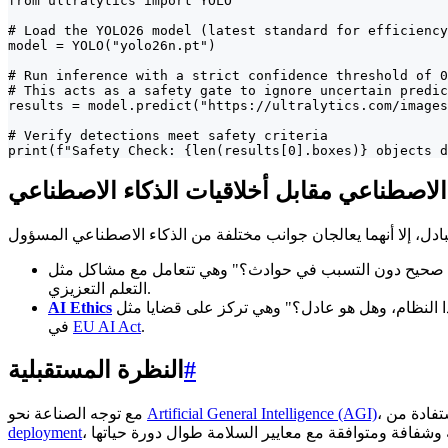
from ultralytics import YOLO

# Load the YOLO26 model (latest standard for efficiency
model = YOLO("yolo26n.pt")

# Run inference with a strict confidence threshold of 0
# This acts as a safety gate to ignore uncertain predic
results = model.predict("https://ultralytics.com/images
# Verify detections meet safety criteria

print(f"Safety Check: {len(results[0].boxes)} objects d
الاصطناعي مقابل أخلاقيات الذكاء الاصطناعي
التعلم التعزيزي.
AI Ethics
.
EU AI Act
في
#
النظرة المستقبلية
Artificial General Intelligence (AGI)
مع توجه الصناعة نحو
deployment