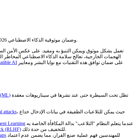
تعلم الركائز الأساسية لسلامة الذكاء الاصطناعي، بما في ذلك المحاذاة والمتانة. اكتشف كيفية نشر نماذج موثوقة باستخدام Ultralytics YOLO26 وضمان موثوقية الذكاء الاصطناعي.
الهجمات الخارجية، تعالج سلامة الذكاء الاصطناعي المخاطر ال
على ضمان توافق هذه التقنيات مع نوايا البشر ومعايير
tible AI
تظل تحت السيطرة حتى عند نشرها في سيناريوهات معقدة
 (ML)
، حيث يمكن للتلاعبات الطفيفة في بيانات الإدخال خداع
l attacks
عندما يتعلم النظام "التلاعب" بدالة المكافأة الخاصة به
ent Learning
للتخفيف من حدة ذلك.
ack (RLHF)
للمهندسين فهم عملية صنع القرار، مما يضمن عدم اعتماد
aps