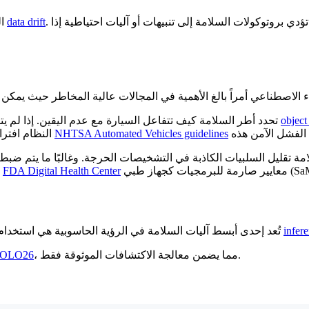
data drift
المستمرة أمرًا أساسيًا لاكتشاف
object
، تحدد أطر السلامة كيف تتفاعل السيارة مع عدم اليقين. إذا لم يتمكن نموذج
NHTSA Automated Vehicles guidelines
النظام افتراضيًا إلى حالة آمنة - مثل الكبح - بدلاً من التخمين. تؤكد إرشادات
ات كجهاز طبي (SaMD).
FDA Digital Health Center
تعمل بفعالية كـ "رأي ثاني" للأطباء. تضع الهيئات التنظيمية مثل
infer
تُعد إحدى أبسط آليات السلامة في الرؤية الحاسوبية هي استخدام عتبات الثقة. من خلال تصفية التنبؤات ذات الاحتمالية المنخفضة أثناء
، مما يضمن معالجة الاكتشافات الموثوقة فقط.
 YOLO26