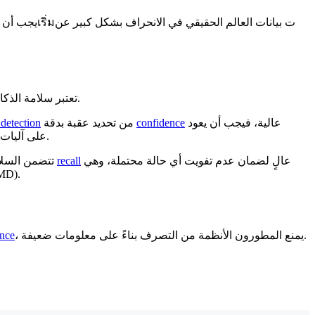
. يجب أن تؤدي بروتوكولات السلامة إلى تنبيهات أو آليات احتياطية إذاเริ่มت بيانات العالم الحقيقي في الانحراف بشكل كبير عن
تعتبر سلامة الذكاء الاصطناعي أمراً بالغ الأهمية في المجالات عالية المخاطر حيث يمكن أن يؤدي فشل الخوارزمية إلى ضرر جسدي أو خسارة اقتصادية كبيرة.
عالية، فيجب أن يعود
confidence
من تحديد عقبة بدقة
 detection
على آليات الفشل الآمن هذه.
عالٍ لضمان عدم تفويت أي حالة محتملة، وهي
recall
، تتضمن السلامة تقليل السلبيات الكاذبة في التشخيصات الحرجة. وغالبًا ما يتم ضبط الأنظمة لضمان
معايير صارمة للبرمجي
، يمنع المطورون الأنظمة من التصرف بناءً على معلومات ضعيفة.
ence