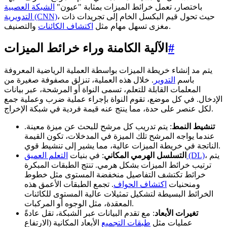
باختصار، تعمل خرائط الميزات بمثابة "عيون"
الشبكة العصبية
، حيث تحول قيم البكسل الخام إلى تجريدات ذات
التدويرية (CNN)
والتصنيف.
مغزى تسهل مهام مثل
اكتشاف الكائنات
#
الآلية الكامنة وراء خرائط الميزات
يتم مد إنشاء خريطة الميزات بواسطة العملية الرياضية المعروفة
باسم
التدوير
. خلال هذه العملية، تنزلق مصفوفة صغيرة من
المعلمات القابلة للتعلم، تسمى النواة أو المرشحة، عبر بيانات
الإدخال. في كل موضع، تقوم النواة بإجراء عملية ضرب وعملية جمع
لكل عنصر على حدة، مما ينتج عنه قيمة فردية في شبكة الإخراج.
تنشيط النمط
: يتم تدريب كل مرشح للبحث عن ميزة معينة.
عندما يواجه المرشح تلك الميزة في المدخلات، تكون القيمة
الناتجة في خريطة الميزات عالية، مما يشير إلى تنشيط قوي.
، يتم
التعلم العميق (DL)
التسلسل الهرمي المكاني
: في بنيات
ترتيب خرائط الميزات بشكل هرمي. تنتج الطبقات المبكرة
خرائط تكتشف التفاصيل منخفضة المستوى مثل خطوط
ومنحنيات
اكتشاف الحواف
. تجمع الطبقات الأعمق هذه
الخرائط البسيطة لتشكيل تمثيلات عالية المستوى للكائنات
المعقدة، مثل الوجوه أو المركبات.
تغيرات الأبعاد
: مع تقدم البيانات عبر الشبكة، تقل عادةً
عمليات مثل
طبقات التجميع
الأبعاد المكانية (الارتفاع