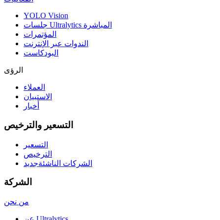
YOLO Vision
جلسات Ultralytics المباشرة
المؤتمرات
الندوات عبر الإنترنت
البودكاست
الرؤى
العملاء
الاستبيان
أخبار
التسعير والترخيص
التسعير
الترخيص
الشركات الناشئة
جديد
الشركة
من نحن
عن Ultralytics