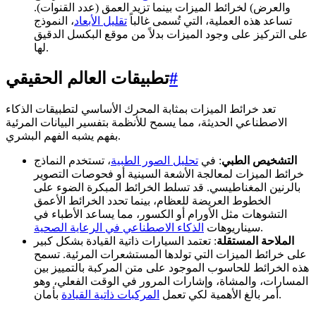
والعرض) لخرائط الميزات بينما تزيد العمق (عدد القنوات).
تساعد هذه العملية، التي تُسمى غالباً
تقليل الأبعاد
، النموذج
على التركيز على وجود الميزات بدلاً من موقع البكسل الدقيق
لها.
#
تطبيقات العالم الحقيقي
تعد خرائط الميزات بمثابة المحرك الأساسي لتطبيقات الذكاء
الاصطناعي الحديثة، مما يسمح للأنظمة بتفسير البيانات المرئية
بفهم يشبه الفهم البشري.
التشخيص الطبي
: في
تحليل الصور الطبية
، تستخدم النماذج
خرائط الميزات لمعالجة الأشعة السينية أو فحوصات التصوير
بالرنين المغناطيسي. قد تسلط الخرائط المبكرة الضوء على
الخطوط العريضة للعظام، بينما تحدد الخرائط الأعمق
التشوهات مثل الأورام أو الكسور، مما يساعد الأطباء في
.
سيناريوهات
الذكاء الاصطناعي في الرعاية الصحية
الملاحة المستقلة
: تعتمد السيارات ذاتية القيادة بشكل كبير
على خرائط الميزات التي تولدها المستشعرات المرئية. تسمح
هذه الخرائط للحاسوب الموجود على متن المركبة بالتمييز بين
المسارات، والمشاة، وإشارات المرور في الوقت الفعلي، وهو
بأمان.
أمر بالغ الأهمية لكي تعمل
المركبات ذاتية القيادة