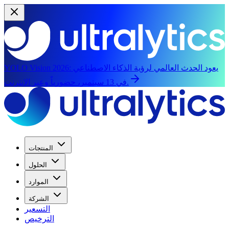
يعود الحدث العالمي لرؤية الذكاء الاصطناعي
YOLO Vision 2026:
في 13 سبتمبر، حضورياً وعبر الإنترنت.
المنتجات
الحلول
الموارد
الشركة
التسعير
الترخيص