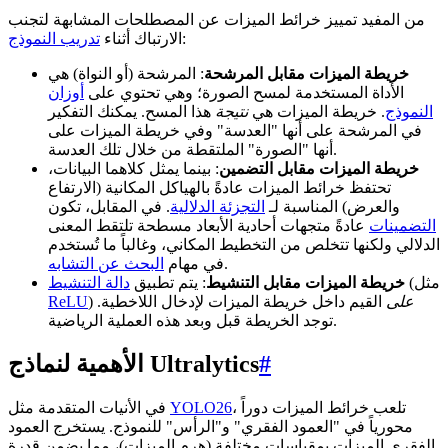
من المفيد تمييز خرائط الميزات عن المصطلحات المشابهة لتجنب
:
الارتباك أثناء
تدريب النموذج
خريطة الميزات مقابل المرشحة
: المرشحة (أو النواة) هي
الأداة المستخدمة لمسح الصورة؛ وهي تحتوي على
أوزان
النموذج
. خريطة الميزات هي
نتيجة
هذا المسح. يمكنك التفكير
في المرشحة على أنها "العدسة" وفي خريطة الميزات على
أنها "الصورة" الملتقطة من خلال تلك العدسة.
خريطة الميزات مقابل التضمين
: بينما يمثل كلاهما البيانات،
تحتفظ خرائط الميزات عادةً بالهياكل المكانية (الارتفاع
والعرض) المناسبة لـ
التجزئة الدلالية
. في المقابل، تكون
التضمينات
عادةً متجهات أحادية الأبعاد مسطحة تلتقط المعنى
الدلالي ولكنها تتخلص من التخطيط المكاني، وغالباً ما تُستخدم
.
في مهام
البحث عن التشابه
(مثل
خريطة الميزات مقابل التنشيط
: يتم تطبيق
دالة التنشيط
على
القيم داخل خريطة الميزات لإدخال اللاخطية.
)
ReLU
توجد الخريطة قبل وبعد هذه العملية الرياضية.
#
الأهمية لنماذج Ultralytics
، تلعب خرائط الميزات دوراً
YOLO26
في الأنيات المتقدمة مثل
محورياً في "العمود الفقري" و"الرأس" للنموذج. يستخرج العمود
الفقري الميزات بمقياسات مختلفة (هرم الميزات)، مما يضمن قدرة