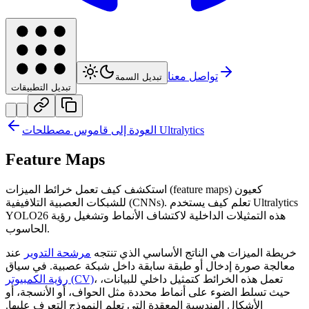
تواصل معنا
تبديل السمة
تبديل التطبيقات
العودة إلى قاموس مصطلحات Ultralytics
Feature Maps
استكشف كيف تعمل خرائط الميزات (feature maps) كعيون
للشبكات العصبية التلافيفية (CNNs). تعلم كيف يستخدم Ultralytics
YOLO26 هذه التمثيلات الداخلية لاكتشاف الأنماط وتشغيل رؤية
الحاسوب.
خريطة الميزات هي الناتج الأساسي الذي تنتجه
مرشحة التدوير
عند
معالجة صورة إدخال أو طبقة سابقة داخل شبكة عصبية. في سياق
، تعمل هذه الخرائط كتمثيل داخلي للبيانات،
رؤية الكمبيوتر (CV)
حيث تسلط الضوء على أنماط محددة مثل الحواف، أو الأنسجة، أو
الأشكال الهندسية المعقدة التي تعلم النموذج التعرف عليها.