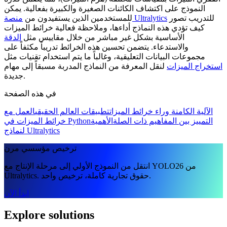
النموذج على اكتشاف الكائنات الصغيرة والكبيرة بفعالية. يمكن
للتدريب تصور
منصة Ultralytics
للمستخدمين الذين يستفيدون من
كيف تؤدي هذه النماذج أداءها، وملاحظة فعالية خرائط الميزات
الأساسية بشكل غير مباشر من خلال مقاييس مثل
الدقة
والاستدعاء. يتضمن تحسين هذه الخرائط تدريباً مكثفاً على
مجموعات البيانات التعليقية، وغالباً ما يتم استخدام تقنيات مثل
استخراج الميزات
لنقل المعرفة من النماذج المدربة مسبقاً إلى مهام
جديدة.
في هذه الصفحة
الآلية الكامنة وراء خرائط الميزات
تطبيقات العالم الحقيقي
العمل مع
التمييز بين المفاهيم ذات الصلة
الأهمية
خرائط الميزات في Python
لنماذج Ultralytics
ترخيص مؤسسي مرن
انتقل من النموذج الأولي إلى مرحلة الإنتاج مع YOLO26 من
Ultralytics. حقوق تجارية كاملة، ترخيص واحد.
ابدأ الآن
Explore solutions