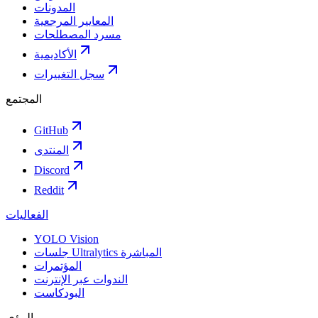
المدونات
المعايير المرجعية
مسرد المصطلحات
الأكاديمية
سجل التغييرات
المجتمع
GitHub
المنتدى
Discord
Reddit
الفعاليات
YOLO Vision
جلسات Ultralytics المباشرة
المؤتمرات
الندوات عبر الإنترنت
البودكاست
الرؤى