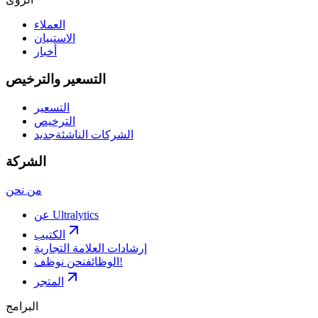
العملاء
الاستبيان
أخبار
التسعير والترخيص
التسعير
الترخيص
الشركات الناشئة
جديد
الشركة
من نحن
عن Ultralytics
الكتيب
إرشادات العلامة التجارية
نحن نوظف!
الوظائف
المتجر
البرامج