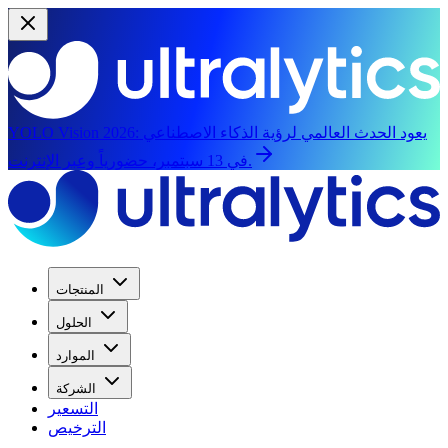
يعود الحدث العالمي لرؤية الذكاء الاصطناعي
YOLO Vision 2026:
في 13 سبتمبر، حضورياً وعبر الإنترنت.
المنتجات
الحلول
الموارد
الشركة
التسعير
الترخيص