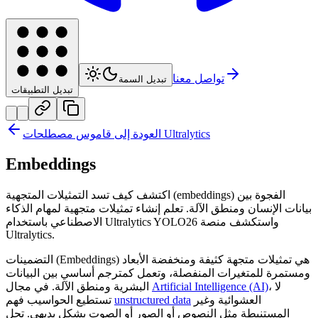
تواصل معنا
تبديل السمة
تبديل التطبيقات
العودة إلى قاموس مصطلحات Ultralytics
Embeddings
اكتشف كيف تسد التمثيلات المتجهية (embeddings) الفجوة بين
بيانات الإنسان ومنطق الآلة. تعلم إنشاء تمثيلات متجهية لمهام الذكاء
الاصطناعي باستخدام Ultralytics YOLO26 واستكشف منصة
Ultralytics.
التضمينات (Embeddings) هي تمثيلات متجهة كثيفة ومنخفضة الأبعاد
ومستمرة للمتغيرات المنفصلة، وتعمل كمترجم أساسي بين البيانات
، لا
Artificial Intelligence (AI)
البشرية ومنطق الآلة. في مجال
العشوائية وغير
unstructured data
تستطيع الحواسيب فهم
المستنبطة مثل النصوص أو الصور أو الصوت بشكل بديهي. تحل