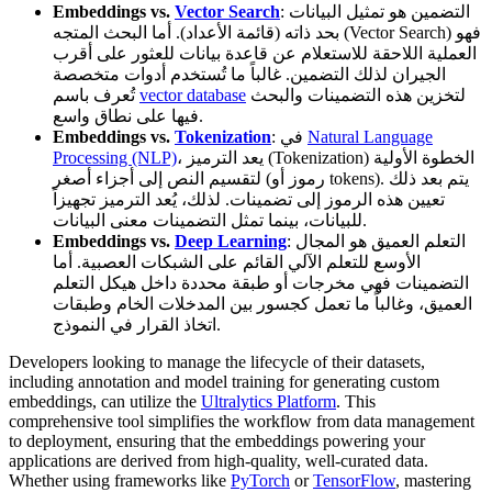
: التضمين هو تمثيل البيانات
Vector Search
Embeddings vs.
بحد ذاته (قائمة الأعداد). أما البحث المتجه (Vector Search) فهو
العملية اللاحقة للاستعلام عن قاعدة بيانات للعثور على أقرب
الجيران لذلك التضمين. غالباً ما تُستخدم أدوات متخصصة
لتخزين هذه التضمينات والبحث
vector database
تُعرف باسم
فيها على نطاق واسع.
Natural Language
: في
Tokenization
Embeddings vs.
، يعد الترميز (Tokenization) الخطوة الأولية
Processing (NLP)
لتقسيم النص إلى أجزاء أصغر (رموز أو tokens). يتم بعد ذلك
تعيين هذه الرموز إلى تضمينات. لذلك، يُعد الترميز تجهيزاً
للبيانات، بينما تمثل التضمينات معنى البيانات.
: التعلم العميق هو المجال
Deep Learning
Embeddings vs.
الأوسع للتعلم الآلي القائم على الشبكات العصبية. أما
التضمينات فهي مخرجات أو طبقة محددة داخل هيكل التعلم
العميق، وغالباً ما تعمل كجسور بين المدخلات الخام وطبقات
اتخاذ القرار في النموذج.
Developers looking to manage the lifecycle of their datasets,
including annotation and model training for generating custom
embeddings, can utilize the
Ultralytics Platform
. This
comprehensive tool simplifies the workflow from data management
to deployment, ensuring that the embeddings powering your
applications are derived from high-quality, well-curated data.
Whether using frameworks like
PyTorch
or
TensorFlow
, mastering