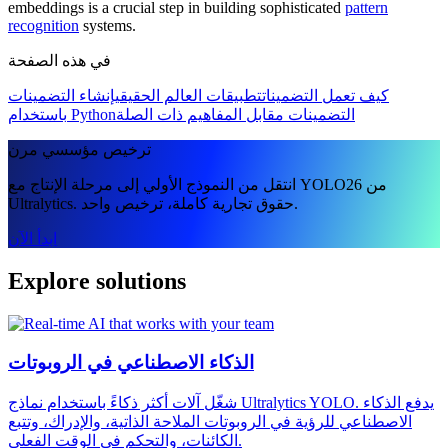
embeddings is a crucial step in building sophisticated
pattern
recognition
systems.
في هذه الصفحة
كيف تعمل التضمينات
تطبيقات العالم الحقيقي
إنشاء التضمينات
التضمينات مقابل المفاهيم ذات الصلة
باستخدام Python
ترخيص مؤسسي مرن
انتقل من النموذج الأولي إلى مرحلة الإنتاج مع YOLO26 من
Ultralytics. حقوق تجارية كاملة، ترخيص واحد.
ابدأ الآن
Explore solutions
الذكاء الاصطناعي في الروبوتات
شغّل آلات أكثر ذكاءً باستخدام نماذج Ultralytics YOLO. يدفع الذكاء
الاصطناعي للرؤية في الروبوتات الملاحة الذاتية، والإدراك، وتتبع
الكائنات، والتحكم في الوقت الفعلي.