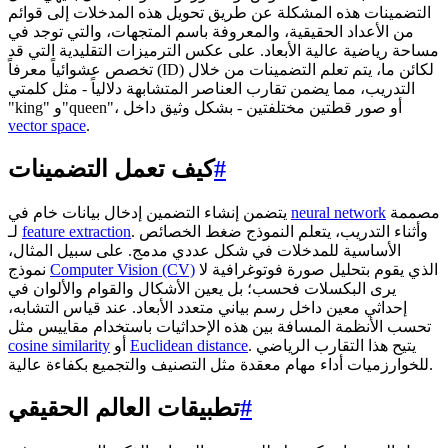
التضمينات هذه المشكلة عن طريق تحويل هذه المدخلات إلى قوائم
من الأعداد الحقيقية، والمعروفة باسم المتجهات، والتي توجد في
مساحة رياضية عالية الأبعاد. على عكس الترميزات التقليدية التي قد
تخصص عشوائياً معرفاً (ID) لكائن ما، يتم تعلم التضمينات من خلال
التدريب، مما يضمن تقارب العناصر المتشابهة دلالياً - مثل كلمتي
"king" و"queen"، أو صور قطتين مختلفتين - بشكل وثيق داخل
vector space
.
#
كيف تعمل التضمينات
مصممة
neural network
يتضمن إنشاء التضمين إدخال بيانات خام في
. وأثناء التدريب، يتعلم النموذج ضغط الخصائص
feature extraction
لـ
الأساسية للمدخلات في شكل عددي مدمج. على سبيل المثال،
الذي يقوم بتحليل صورة فوتوغرافية لا
Computer Vision (CV)
نموذج
يرى البكسلات فحسب؛ بل يعين الأشكال والقوام والألوان في
إحداثي معين داخل رسم بياني متعدد الأبعاد. عند قياس التشابه،
تحسب الأنظمة المسافة بين هذه الإحداثيات باستخدام مقاييس مثل
. يتيح هذا التقارب الرياضي
Euclidean distance
أو
cosine similarity
للخوارزميات أداء مهام معقدة مثل التصنيف والتجميع بكفاءة عالية.
#
تطبيقات العالم الحقيقي