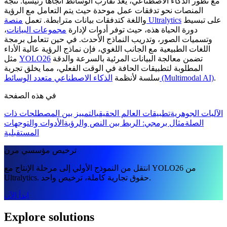
مع تطور الذكاء الاصطناعي، يعد تقارب الوسائط اتجاهاً رئيسياً. تتجه
المنصات نحو تدفقات عمل موحدة حيث يتم التعامل مع الرؤية
على تبسيط
منصة Ultralytics
واللغة كتدفقات بيانات مترابطة. تعمل
دورة الحياة هذه، حيث توفر أدوات لإدارة
مجموعات البيانات
،
وتسميات الصور، وتدريب النماذج الأحدث. في حين تتعامل برمجة
اللغات الطبيعية مع الجانب اللغوي، فإن نماذج الرؤية عالية الأداء
تضمن معالجة البيانات المرئية بالسرعة والدقة
YOLO26
مثل
المطلوبة لتطبيقات الحافة في الوقت الفعلي، مما يخلق تجربة
.
الذكاء الاصطناعي متعدد الوسائط (Multimodal AI)
سلسة لأنظمة
في هذه الصفحة
الآليات الجوهرية
تطبيقات العالم الحقيقي
التمييز بين المصطلحات ذات
الصلة
مثال برمجي: الربط بين النص والرؤية
الأدوات والتوجهات
المستقبلية
ترخيص مؤسسي مرن
انتقل من النموذج الأولي إلى مرحلة الإنتاج مع YOLO26 من
Ultralytics. حقوق تجارية كاملة، ترخيص واحد.
ابدأ الآن
Explore solutions