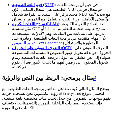
في حين أن برمجة اللغات
:
فهم اللغة الطبيعية (NLU)
الطبيعية هي المجال الشامل، فإن NLU هو مجال فرعي
محدد يركز على استيعاب القراءة. يتعامل NLU مع تحديد
النية
الكامنين وراء النص، والتعامل مع الغموض والسياق.
و
المعنى
تعد النماذج اللغوية الكبيرة،
:
نماذج اللغات الكبيرة (LLMs)
مثل سلسلة GPT أو Llama، نماذج عميقة ضخمة للتعلم تم
تدريبها على بيتابايت من البيانات. وهي
الأدوات
المستخدمة
لأداء مهام متقدمة في برمجة اللغات الطبيعية، وقادرة على
المتطورة والاستدلال.
توليد النصوص (Text Generation)
التعرف الضوئي على
:
التعرف الضوئي على الحروف (OCR)
الحروف هو بدقة تحويل صور النصوص (المستندات الممسوحة
ضوئياً) إلى نص مشفر آلياً. تتولى برمجة اللغات الطبيعية زمام
الأمور
بعد
أن يقوم OCR بتحويل المحتوى إلى رقمي لفهم ما
تم كتابته.
#
مثال برمجي: الربط بين النص والرؤية
يوضح المثال التالي كيف تتفاعل مفاهيم برمجة اللغات الطبيعية مع
لتحميل نموذج
رؤية الكمبيوتر. نحن نستخدم حزمة
ultralytics
يفهم موجهات النصوص. من خلال تحديد فئات مخصصة بلغة طبيعية،
فإننا نستخدم المفردات الداخلية للنموذج (التضمينات) لاكتشاف
الكائنات في الصورة.