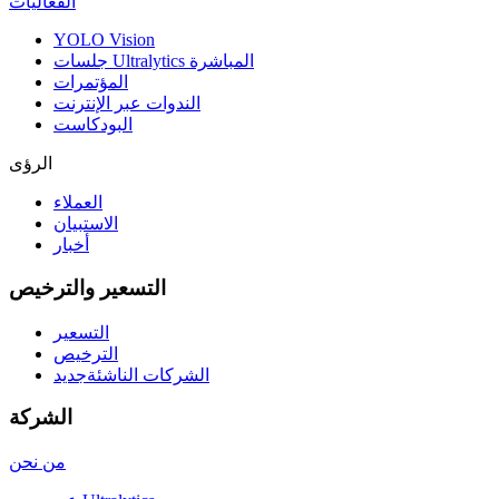
الفعاليات
YOLO Vision
جلسات Ultralytics المباشرة
المؤتمرات
الندوات عبر الإنترنت
البودكاست
الرؤى
العملاء
الاستبيان
أخبار
التسعير والترخيص
التسعير
الترخيص
الشركات الناشئة
جديد
الشركة
من نحن