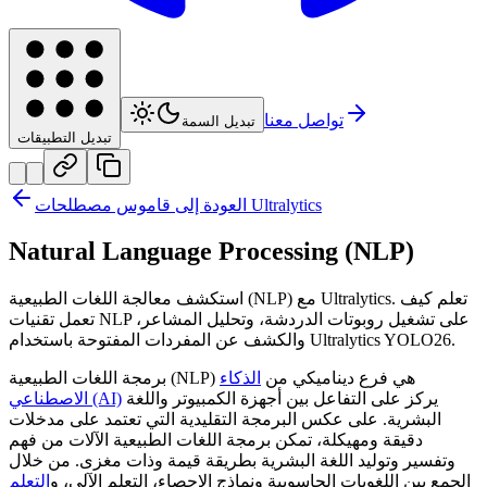
تواصل معنا
تبديل السمة
تبديل التطبيقات
العودة إلى قاموس مصطلحات Ultralytics
Natural Language Processing (NLP)
استكشف معالجة اللغات الطبيعية (NLP) مع Ultralytics. تعلم كيف
تعمل تقنيات NLP على تشغيل روبوتات الدردشة، وتحليل المشاعر،
والكشف عن المفردات المفتوحة باستخدام Ultralytics YOLO26.
برمجة اللغات الطبيعية (NLP) هي فرع ديناميكي من
الذكاء
يركز على التفاعل بين أجهزة الكمبيوتر واللغة
الاصطناعي (AI)
البشرية. على عكس البرمجة التقليدية التي تعتمد على مدخلات
دقيقة ومهيكلة، تمكن برمجة اللغات الطبيعية الآلات من فهم
وتفسير وتوليد اللغة البشرية بطريقة قيمة وذات مغزى. من خلال
الجمع بين اللغويات الحاسوبية ونماذج الإحصاء، التعلم الآلي، و
التعلم