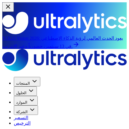
يعود الحدث العالمي لرؤية الذكاء الاصطناعي
YOLO Vision 2026:
في 13 سبتمبر، حضورياً وعبر الإنترنت.
المنتجات
الحلول
الموارد
الشركة
التسعير
الترخيص