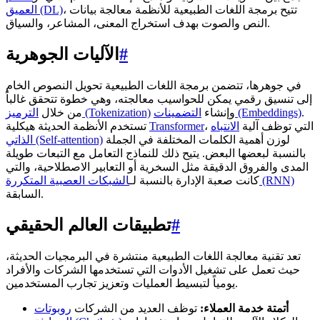
، تتيح برمجة اللغات الطبيعية للأنظمة معالجة بيانات
العميق (DL)
النص والصوت بهدف استخراج المعنى، المشاعر، والسياق.
#
الآليات الجوهرية
في جوهرها، تتضمن برمجة اللغات الطبيعية تحويل النصوص الخام
إلى تنسيق رقمي يمكن للحواسيب معالجته، وهي خطوة تتحقق غالباً
.
التضمينات (Embeddings)
وإنشاء
الترميز (Tokenization)
من خلال
، التي توظف آلية
الانتباه
Transformer
تستخدم الأنظمة الحديثة هيكلية
لوزن أهمية الكلمات المختلفة في الجملة
الذاتي (Self-attention)
بالنسبة لبعضها البعض. يتيح ذلك للنماذج التعامل مع التبعات طويلة
المدى والفروق الدقيقة مثل السخرية أو التعابير الاصطلاحية، والتي
الشبكات العصبية المتكررة (RNN)
كانت صعبة الإدارة بالنسبة لـ
السابقة.
#
تطبيقات العالم الحقيقي
تعد تقنية معالجة اللغات الطبيعية منتشرة في البرمجيات الحديثة،
حيث تعمل على تشغيل الأدوات التي تستخدمها الشركات والأفراد
يومياً لتبسيط العمليات وتعزيز تجارب المستخدمين.
أتمتة خدمة العملاء:
توظف العديد من الشركات
روبوتات