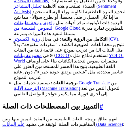
والوكلاء الآليين للتعامل مع استفسارات
المحادثة (Chatbots)
العملاء. تستخدم هذه الأنظمة
تحليل المشاعر (Sentiment
لتحديد النبرة العاطفية الكامنة وراء الرسالة - تحديد
Analysis)
ما إذا كان العميل راضياً، محبطاً، أو يطرح سؤالاً - مما يتيح
الردود ذات الأولوية. توفر أدوات مثل
واجهة برمجة تطبيقات
للمطورين نماذج مدربة
النصوص الطبيعية من Google Cloud
مسبقاً لتنفيذ هذه الميزات بسرعة.
،
رؤية الكمبيوتر (CV)
التكامل بين الرؤية واللغة:
في مجال
تتيح برمجة اللغات الطبيعية الكشف "بمفردات مفتوحة". بدلاً
من تدريب نموذج على قائمة ثابتة من الفئات (مثل الفئات الـ
YOLO-
)، تستخدم نماذج مثل
مجموعة بيانات COCO
80 في
مشفرات نصوص لتحديد الكائنات بناءً على أوصاف
World
اللغة الطبيعية. يتيح هذا الجسر للمستخدمين العثور على
عناصر محددة، مثل "شخص يرتدي خوذة حمراء"، دون إعادة
تدريب النموذج.
من
Google Translate
تستفيد خدمات مثل
ترجمة اللغات:
لتحويل النص من لغة
الترجمة الآلية (Machine Translation)
إلى أخرى فورياً، مما يكسر حواجز التواصل العالمي.
#
التمييز بين المصطلحات ذات الصلة
لفهم نطاق برمجة اللغات الطبيعية، من المفيد التمييز بينها وبين
:
عِلْم البيانات (Data Science)
المفاهيم ذات الصلة الوثيقة في مشهد