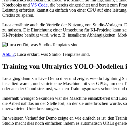
Notebooks und
VS Code
, die bereits eingerichtet und bereit zum P
Leistung erfordert, kannst du einfach von einer CPU auf eine leistun
Credits zu sparen.
Luca erwähnte auch die Vorteile der Nutzung von Studio-Vorlagen. 
zu müssen. Die Einrichtung einer Umgebung für KI-Projekte kann zeit
KI-Projekte benötigt wird, wie z. B. installierte Abhängigkeiten, Mo
Abb. 2
: Luca erklärt, was Studio-Templates sind.
Training von Ultralytics YOLO-Modellen i
Luca ging dann zur Live-Demo über und zeigte, wie du Lightning St
installiert waren, und startete eine Maschine mit vier GPUs, um den 
oder aus der Cloud streamst, was den Trainingsprozess schneller und e
Innerhalb weniger Sekunden war die Maschine einsatzbereit und Luca 
die Arbeit nahtlos an der Stelle fort, an der sie unterbrochen wurde, s
unerwarteten Unterbrechungen.
Im weiteren Verlauf der Demo zeigte er, wie einfach es ist, den Traini
Studio macht dies noch einfacher, indem es automatisch URLs generie