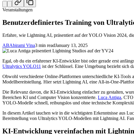
Veranstaltungen
Benutzerdefiniertes Training von Ultraly
Erfahre, wie Lightning AI, präsentiert auf der YOLO Vision 2024, d
AB
Abirami Vina
3 min read
January 13, 2025
Egal, ob du ein erfahrener KI-Entwickler bist oder gerade erst anfängs
Ultralytics YOLO11
ist der Schlüssel. Eine Umgebung bezieht sich da
Obwohl verschiedene Online-Plattformen unterschiedliche KI-Tools a
Modellbereitstellung. Hier setzt Lightning AI, eine All-in-One-Plattf
Die Relevanz davon, die KI-Entwicklung einfacher zu gestalten, wur
Bereichen KI und Computer Vision konzentrierte.
Luca Antiga
, CTO 
YOLO-Modelle schnell, reibungslos und ohne technische Komplexitäte
In diesem Artikel tauchen wir in die wichtigsten Erkenntnisse aus 
Bereitstellung von Ultralytics YOLO-Modellen mit Lightning AI. Fan
KI-Entwicklung vereinfachen mit Lightni