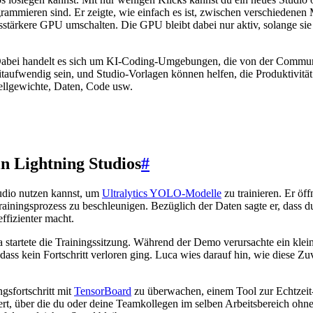
rogrammieren sind. Er zeigte, wie einfach es ist, zwischen verschieden
gsstärkere GPU umschalten. Die GPU bleibt dabei nur aktiv, solange si
Dabei handelt es sich um KI-Coding-Umgebungen, die von der Community
aufwendig sein, und Studio-Vorlagen können helfen, die Produktivität z
dellgewichte, Daten, Code usw.
n Lightning Studios
#
udio nutzen kannst, um
Ultralytics YOLO-Modelle
zu trainieren. Er öf
Trainingsprozess zu beschleunigen. Bezüglich der Daten sagte er, dass d
ffizienter macht.
startete die Trainingssitzung. Während der Demo verursachte ein klein
odass kein Fortschritt verloren ging. Luca wies darauf hin, wie diese Zuv
ngsfortschritt mit
TensorBoard
zu überwachen, einem Tool zur Echtzeit-
rt, über die du oder deine Teamkollegen im selben Arbeitsbereich ohne