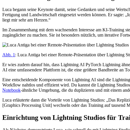
Luca begann seine Keynote damit, seine Gedanken und seine Wertsc
Fertigung und Landwirtschaft eingesetzt werden können. Er sagte: „I
liegt mir sehr am Herzen.“
Im Zusammenhang mit dem wachsenden Interesse am KI-Training stellte
zugänglicher zu machen. Sie ist besonders nützlich, um iterative Fort
Abb. 1
: Luca Antiga bei einer Remote-Präsentation über Lightning S
Er wies zudem darauf hin, dass Lightning AI PyTorch Lightning ähn
AI eine umfassendere Plattform ist, die eine größere Bandbreite an 
Eine entscheidende Komponente von Lightning AI sind die Lightning S
Workflow nahtlos und effizient wird. Du kannst dir Lightning Studios
Notebook
-ähnliche Umgebung, die du duplizieren und mit einem ande
Luca erläuterte dann die Vorteile von Lightning Studios: „Das Rep
[Graphics Processing Unit] wechseln oder das Training auf tausend M
Einrichtung von Lightning Studios für Tr
Als Nächstes demonstrierte Luca, wie schnell du mit Lightning Studi