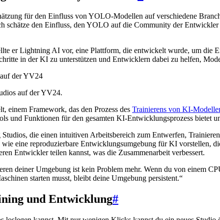
hätzung für den Einfluss von YOLO-Modellen auf verschiedene Branch
ch schätze den Einfluss, den YOLO auf die Community der Entwickler h
 er Lightning AI vor, eine Plattform, die entwickelt wurde, um die E
schritte in der KI zu unterstützen und Entwicklern dabei zu helfen, Mod
tudios auf der YV24.
elt, einem Framework, das den Prozess des
Trainierens von KI-Modelle
Tools und Funktionen für den gesamten KI-Entwicklungsprozess bietet u
tudios, die einen intuitiven Arbeitsbereich zum Entwerfen, Trainiere
 wie eine reproduzierbare Entwicklungsumgebung für KI vorstellen, die i
ren Entwickler teilen kannst, was die Zusammenarbeit verbessert.
lizieren deiner Umgebung ist kein Problem mehr. Wenn du von einem C
aschinen starten musst, bleibt deine Umgebung persistent.“
aining und Entwicklung
#
os loslegen kannst. Mit nur wenigen Klicks kannst du ein neues Studio