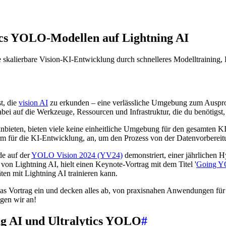
tics YOLO-Modellen auf Lightning AI
ie skalierbare Vision-KI-Entwicklung durch schnelleres Modelltrainin
t, die
vision AI
zu erkunden – eine verlässliche Umgebung zum Auspro
bei auf die Werkzeuge, Ressourcen und Infrastruktur, die du benötigst, 
nbieten, bieten viele keine einheitliche Umgebung für den gesamten K
orm für die KI-Entwicklung, an, um den Prozess von der Datenvorbereitu
de auf der
YOLO Vision 2024 (YV24)
demonstriert, einer jährlichen Hy
von Lightning AI, hielt einen Keynote-Vortrag mit dem Titel '
Going YO
n mit Lightning AI trainieren kann.
Lucas Vortrag ein und decken alles ab, von praxisnahen Anwendungen f
gen wir an!
ng AI und Ultralytics YOLO
#