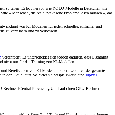
en zu teilen. Er hob hervor, wie YOLO-Modelle in Bereichen wie
atte – Menschen, die reale, praktische Probleme lösen müssen –, das
ntwicklung von KI-Modellen für jeden schneller, einfacher und
elle zu verfeinern und zu verbessern.
n
vereinfacht. Es unterscheidet sich jedoch dadurch, dass Lightning
nd nicht nur für das Training von KI-Modellen.
n und Bereitstellen von KI-Modellen bieten, wodurch der gesamte
n der Cloud läuft. So bietet sie beispielsweise eine
Jupyter
PU-Rechner [Central Processing Unit] auf einen GPU-Rechner
 öffnen und erhältst Zugriff auf Tools und Umgebungen wie Jupyter