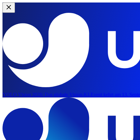
YOLO Vision 2026:
Das globale Vision-KI-Event kehrt am 13. Septe