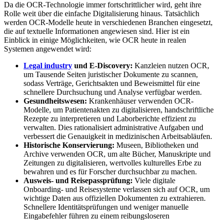
Da die OCR-Technologie immer fortschrittlicher wird, geht ihre
Rolle weit über die einfache Digitalisierung hinaus. Tatsächlich
werden OCR-Modelle heute in verschiedenen Branchen eingesetzt,
die auf textuelle Informationen angewiesen sind. Hier ist ein
Einblick in einige Möglichkeiten, wie OCR heute in realen
Systemen angewendet wird:
Legal industry
und E-Discovery:
Kanzleien nutzen OCR,
um Tausende Seiten juristischer Dokumente zu scannen,
sodass Verträge, Gerichtsakten und Beweismittel für eine
schnellere Durchsuchung und Analyse verfügbar werden.
Gesundheitswesen:
Krankenhäuser verwenden OCR-
Modelle, um Patientenakten zu digitalisieren, handschriftliche
Rezepte zu interpretieren und Laborberichte effizient zu
verwalten. Dies rationalisiert administrative Aufgaben und
verbessert die Genauigkeit in medizinischen Arbeitsabläufen.
Historische Konservierung:
Museen, Bibliotheken und
Archive verwenden OCR, um alte Bücher, Manuskripte und
Zeitungen zu digitalisieren, wertvolles kulturelles Erbe zu
bewahren und es für Forscher durchsuchbar zu machen.
Ausweis- und Reisepassprüfung:
Viele digitale
Onboarding- und Reisesysteme verlassen sich auf OCR, um
wichtige Daten aus offiziellen Dokumenten zu extrahieren.
Schnellere Identitätsprüfungen und weniger manuelle
Eingabefehler führen zu einem reibungsloseren