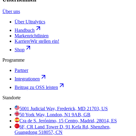
Über uns
Über Ultralytics
Handbuch
Markenrichtlinien
Karriere
Wir stellen ein!
Shop
Programme
Partner
Integrationen
Beitrag zu OSS leisten
Standorte
5001 Judicial Way, Frederick, MD 21703, US
50 York Way, London, N1 9AB, GB
Cra de S. Jerónimo, 15 Centro, Madrid, 28014, ES
6F, CR Land Tower D, 91 Kefa Rd, Shenzhen,
Guangdong 518057, CN