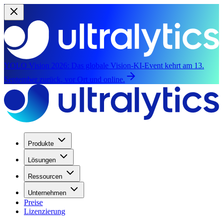
YOLO Vision 2026:
Das globale Vision-KI-Event kehrt am 13.
September zurück, vor Ort und online.
Produkte
Lösungen
Ressourcen
Unternehmen
Preise
Lizenzierung