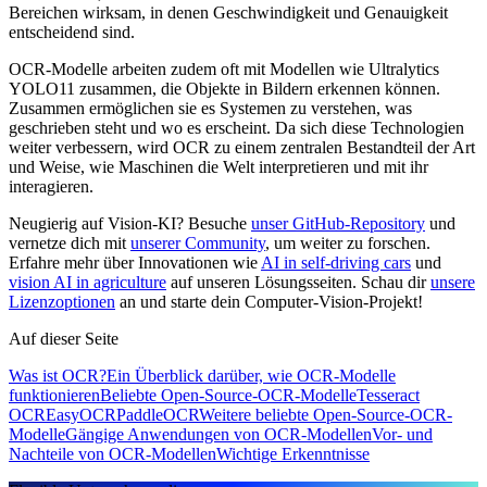
Bereichen wirksam, in denen Geschwindigkeit und Genauigkeit
entscheidend sind.
OCR-Modelle arbeiten zudem oft mit Modellen wie Ultralytics
YOLO11 zusammen, die Objekte in Bildern erkennen können.
Zusammen ermöglichen sie es Systemen zu verstehen, was
geschrieben steht und wo es erscheint. Da sich diese Technologien
weiter verbessern, wird OCR zu einem zentralen Bestandteil der Art
und Weise, wie Maschinen die Welt interpretieren und mit ihr
interagieren.
Neugierig auf Vision-KI? Besuche
unser GitHub-Repository
und
vernetze dich mit
unserer Community
, um weiter zu forschen.
Erfahre mehr über Innovationen wie
AI in self-driving cars
und
vision AI in agriculture
auf unseren Lösungsseiten. Schau dir
unsere
Lizenzoptionen
an und starte dein Computer-Vision-Projekt!
Auf dieser Seite
Was ist OCR?
Ein Überblick darüber, wie OCR-Modelle
funktionieren
Beliebte Open-Source-OCR-Modelle
Tesseract
OCR
EasyOCR
PaddleOCR
Weitere beliebte Open-Source-OCR-
Modelle
Gängige Anwendungen von OCR-Modellen
Vor- und
Nachteile von OCR-Modellen
Wichtige Erkenntnisse