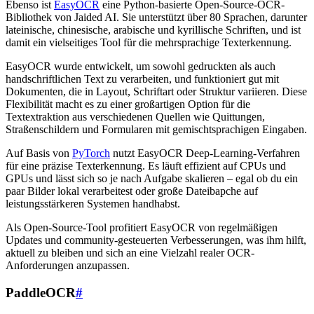
Ebenso ist
EasyOCR
eine Python-basierte Open-Source-OCR-
Bibliothek von Jaided AI. Sie unterstützt über 80 Sprachen, darunter
lateinische, chinesische, arabische und kyrillische Schriften, und ist
damit ein vielseitiges Tool für die mehrsprachige Texterkennung.
EasyOCR wurde entwickelt, um sowohl gedruckten als auch
handschriftlichen Text zu verarbeiten, und funktioniert gut mit
Dokumenten, die in Layout, Schriftart oder Struktur variieren. Diese
Flexibilität macht es zu einer großartigen Option für die
Textextraktion aus verschiedenen Quellen wie Quittungen,
Straßenschildern und Formularen mit gemischtsprachigen Eingaben.
Auf Basis von
PyTorch
nutzt EasyOCR Deep-Learning-Verfahren
für eine präzise Texterkennung. Es läuft effizient auf CPUs und
GPUs und lässt sich so je nach Aufgabe skalieren – egal ob du ein
paar Bilder lokal verarbeitest oder große Dateibapche auf
leistungsstärkeren Systemen handhabst.
Als Open-Source-Tool profitiert EasyOCR von regelmäßigen
Updates und community-gesteuerten Verbesserungen, was ihm hilft,
aktuell zu bleiben und sich an eine Vielzahl realer OCR-
Anforderungen anzupassen.
PaddleOCR
#