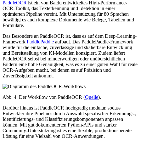
PaddleOCR
ist ein von Baidu entwickeltes High-Performance-
OCR-Toolkit, das Texterkennung und -detektion in einer
optimierten Pipeline vereint. Mit Unterstützung für 80 Sprachen
bewältigt es auch komplexe Dokumente wie Belege, Tabellen und
Formulare.
Das Besondere an PaddleOCR ist, dass es auf dem Deep-Learning-
Framework
PaddlePaddle
aufbaut. Das PaddlePaddle-Framework
wurde für die einfache, zuverlässige und skalierbare Entwicklung
und Bereitstellung von KI-Modellen konzipiert. Zudem liefert
PaddleOCR selbst bei minderwertigen oder unübersichtlichen
Bildern eine hohe Genauigkeit, was es zu einer guten Wahl für reale
OCR-Aufgaben macht, bei denen es auf Präzision und
Zuverlässigkeit ankommt.
Abb. 4: Der Workflow von PaddleOCR (
Quelle
).
Darüber hinaus ist PaddleOCR hochgradig modular, sodass
Entwickler ihre Pipelines durch Auswahl spezifischer Erkennungs-,
Identifizierungs- und Klassifizierungskomponenten anpassen
können. Mit gut dokumentierten Python-APIs und starker
Community-Unterstützung ist es eine flexible, produktionsbereite
Lösung für eine Vielzahl von OCR-Anwendungen.