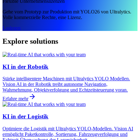
Flexible Unternehmenslizenzen
Gehe vom Prototyp zur Produktion mit YOLO26 von Ultralytics.
Volle kommerzielle Rechte, eine Lizenz.
Loslegen
Explore solutions
KI in der Robotik
Stärke intelligentere Maschinen mit Ultralytics YOLO Modellen.
Vision AI in der Robotik treibt autonome Navigation,
Wahrnehmung, Objektverfolgung und Echtzeitsteuerung voran.
Erfahre mehr
KI in der Logistik
Optimiere die Logistik mit Ultralytics YOLO-Modellen. Vision AI
ermöglicht Paketkontrolle, Sortierung, Fahrzeugverfolgung und
Echtzeit-Überwachung der Lagersicherheit.