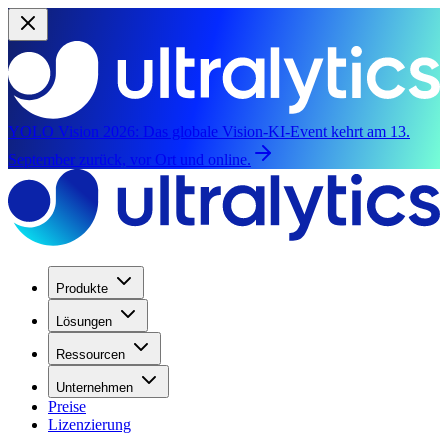
YOLO Vision 2026:
Das globale Vision-KI-Event kehrt am 13.
September zurück, vor Ort und online.
Produkte
Lösungen
Ressourcen
Unternehmen
Preise
Lizenzierung