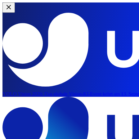
YOLO Vision 2026:
Das globale Vision-KI-Event kehrt am 13. Septe