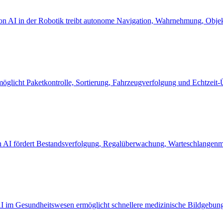
ion AI in der Robotik treibt autonome Navigation, Wahrnehmung, Objek
möglicht Paketkontrolle, Sortierung, Fahrzeugverfolgung und Echtzeit
n AI fördert Bestandsverfolgung, Regalüberwachung, Warteschlangenm
 im Gesundheitswesen ermöglicht schnellere medizinische Bildgebung,