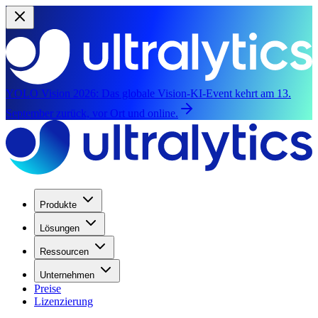
YOLO Vision 2026:
Das globale Vision-KI-Event kehrt am 13.
September zurück, vor Ort und online.
Produkte
Lösungen
Ressourcen
Unternehmen
Preise
Lizenzierung