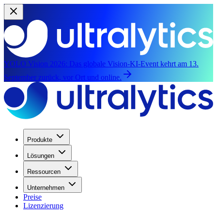
YOLO Vision 2026:
Das globale Vision-KI-Event kehrt am 13.
September zurück, vor Ort und online.
Produkte
Lösungen
Ressourcen
Unternehmen
Preise
Lizenzierung