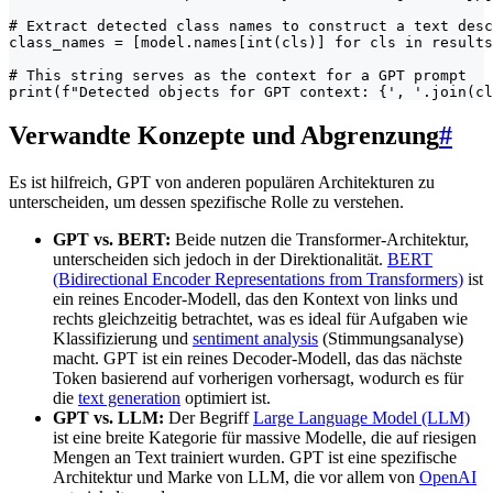
# Extract detected class names to construct a text desc
class_names = [model.names[int(cls)] for cls in results
# This string serves as the context for a GPT prompt

print(f"Detected objects for GPT context: {', '.join(cl
Verwandte Konzepte und Abgrenzung
#
Es ist hilfreich, GPT von anderen populären Architekturen zu
unterscheiden, um dessen spezifische Rolle zu verstehen.
GPT vs. BERT:
Beide nutzen die Transformer-Architektur,
unterscheiden sich jedoch in der Direktionalität.
BERT
(Bidirectional Encoder Representations from Transformers)
ist
ein reines Encoder-Modell, das den Kontext von links und
rechts gleichzeitig betrachtet, was es ideal für Aufgaben wie
Klassifizierung und
sentiment analysis
(Stimmungsanalyse)
macht. GPT ist ein reines Decoder-Modell, das das nächste
Token basierend auf vorherigen vorhersagt, wodurch es für
die
text generation
optimiert ist.
GPT vs. LLM:
Der Begriff
Large Language Model (LLM)
ist eine breite Kategorie für massive Modelle, die auf riesigen
Mengen an Text trainiert wurden. GPT ist eine spezifische
Architektur und Marke von LLM, die vor allem von
OpenAI