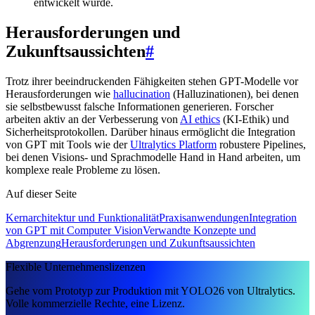
entwickelt wurde.
Herausforderungen und
Zukunftsaussichten
#
Trotz ihrer beeindruckenden Fähigkeiten stehen GPT-Modelle vor
Herausforderungen wie
hallucination
(Halluzinationen), bei denen
sie selbstbewusst falsche Informationen generieren. Forscher
arbeiten aktiv an der Verbesserung von
AI ethics
(KI-Ethik) und
Sicherheitsprotokollen. Darüber hinaus ermöglicht die Integration
von GPT mit Tools wie der
Ultralytics Platform
robustere Pipelines,
bei denen Visions- und Sprachmodelle Hand in Hand arbeiten, um
komplexe reale Probleme zu lösen.
Auf dieser Seite
Kernarchitektur und Funktionalität
Praxisanwendungen
Integration
von GPT mit Computer Vision
Verwandte Konzepte und
Abgrenzung
Herausforderungen und Zukunftsaussichten
Flexible Unternehmenslizenzen
Gehe vom Prototyp zur Produktion mit YOLO26 von Ultralytics.
Volle kommerzielle Rechte, eine Lizenz.