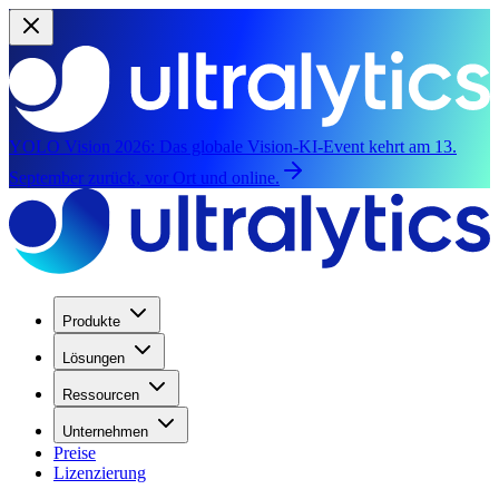
YOLO Vision 2026:
Das globale Vision-KI-Event kehrt am 13.
September zurück, vor Ort und online.
Produkte
Lösungen
Ressourcen
Unternehmen
Preise
Lizenzierung