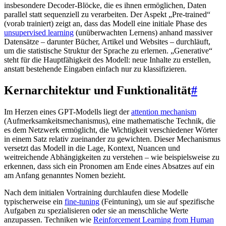
insbesondere Decoder-Blöcke, die es ihnen ermöglichen, Daten
parallel statt sequenziell zu verarbeiten. Der Aspekt „Pre-trained“
(vorab trainiert) zeigt an, dass das Modell eine initiale Phase des
unsupervised learning
(unüberwachten Lernens) anhand massiver
Datensätze – darunter Bücher, Artikel und Websites – durchläuft,
um die statistische Struktur der Sprache zu erlernen. „Generative“
steht für die Hauptfähigkeit des Modell: neue Inhalte zu erstellen,
anstatt bestehende Eingaben einfach nur zu klassifizieren.
Kernarchitektur und Funktionalität
#
Im Herzen eines GPT-Modells liegt der
attention mechanism
(Aufmerksamkeitsmechanismus), eine mathematische Technik, die
es dem Netzwerk ermöglicht, die Wichtigkeit verschiedener Wörter
in einem Satz relativ zueinander zu gewichten. Dieser Mechanismus
versetzt das Modell in die Lage, Kontext, Nuancen und
weitreichende Abhängigkeiten zu verstehen – wie beispielsweise zu
erkennen, dass sich ein Pronomen am Ende eines Absatzes auf ein
am Anfang genanntes Nomen bezieht.
Nach dem initialen Vortraining durchlaufen diese Modelle
typischerweise ein
fine-tuning
(Feintuning), um sie auf spezifische
Aufgaben zu spezialisieren oder sie an menschliche Werte
anzupassen. Techniken wie
Reinforcement Learning from Human