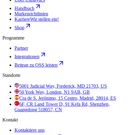
Handbuch
Markenrichtlinien
Karriere
Wir stellen ein!
Shop
Programme
Partner
Integrationen
Beitrag zu OSS leisten
Standorte
5001 Judicial Way, Frederick, MD 21703, US
50 York Way, London, N1 9AB, GB
Cra de S. Jerónimo, 15 Centro, Madrid, 28014, ES
6F, CR Land Tower D, 91 Kefa Rd, Shenzhen,
Guangdong 518057, CN
Kontakt
Kontaktiere uns