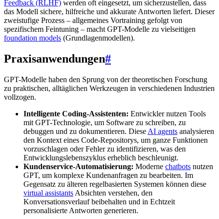
Feedback (RLHF)
werden oft eingesetzt, um sicherzustellen, dass
das Modell sichere, hilfreiche und akkurate Antworten liefert. Dieser
zweistufige Prozess – allgemeines Vortraining gefolgt von
spezifischem Feintuning – macht GPT-Modelle zu vielseitigen
foundation models
(Grundlagenmodellen).
Praxisanwendungen
#
GPT-Modelle haben den Sprung von der theoretischen Forschung
zu praktischen, alltäglichen Werkzeugen in verschiedenen Industrien
vollzogen.
Intelligente Coding-Assistenten:
Entwickler nutzen Tools
mit GPT-Technologie, um Software zu schreiben, zu
debuggen und zu dokumentieren. Diese
AI agents
analysieren
den Kontext eines Code-Repositorys, um ganze Funktionen
vorzuschlagen oder Fehler zu identifizieren, was den
Entwicklungslebenszyklus erheblich beschleunigt.
Kundenservice-Automatisierung:
Moderne
chatbots
nutzen
GPT, um komplexe Kundenanfragen zu bearbeiten. Im
Gegensatz zu älteren regelbasierten Systemen können diese
virtual assistants
Absichten verstehen, den
Konversationsverlauf beibehalten und in Echtzeit
personalisierte Antworten generieren.