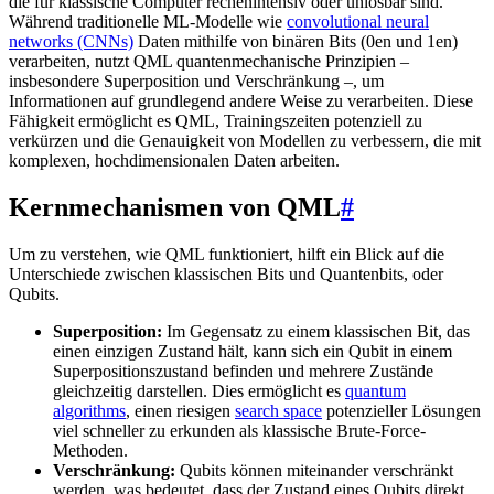
die für klassische Computer rechenintensiv oder unlösbar sind.
Während traditionelle ML-Modelle wie
convolutional neural
networks (CNNs)
Daten mithilfe von binären Bits (0en und 1en)
verarbeiten, nutzt QML quantenmechanische Prinzipien –
insbesondere Superposition und Verschränkung –, um
Informationen auf grundlegend andere Weise zu verarbeiten. Diese
Fähigkeit ermöglicht es QML, Trainingszeiten potenziell zu
verkürzen und die Genauigkeit von Modellen zu verbessern, die mit
komplexen, hochdimensionalen Daten arbeiten.
Kernmechanismen von QML
#
Um zu verstehen, wie QML funktioniert, hilft ein Blick auf die
Unterschiede zwischen klassischen Bits und Quantenbits, oder
Qubits.
Superposition:
Im Gegensatz zu einem klassischen Bit, das
einen einzigen Zustand hält, kann sich ein Qubit in einem
Superpositionszustand befinden und mehrere Zustände
gleichzeitig darstellen. Dies ermöglicht es
quantum
algorithms
, einen riesigen
search space
potenzieller Lösungen
viel schneller zu erkunden als klassische Brute-Force-
Methoden.
Verschränkung:
Qubits können miteinander verschränkt
werden, was bedeutet, dass der Zustand eines Qubits direkt