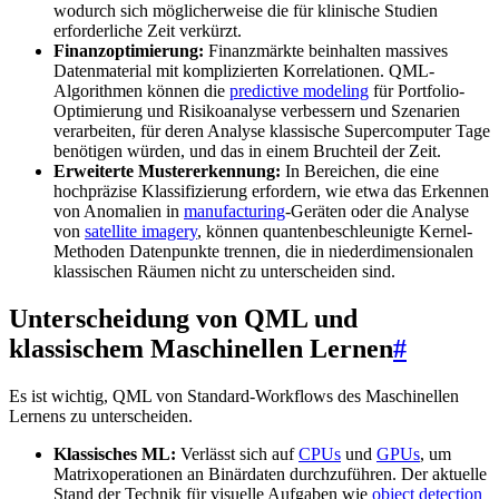
wodurch sich möglicherweise die für klinische Studien
erforderliche Zeit verkürzt.
Finanzoptimierung:
Finanzmärkte beinhalten massives
Datenmaterial mit komplizierten Korrelationen. QML-
Algorithmen können die
predictive modeling
für Portfolio-
Optimierung und Risikoanalyse verbessern und Szenarien
verarbeiten, für deren Analyse klassische Supercomputer Tage
benötigen würden, und das in einem Bruchteil der Zeit.
Erweiterte Mustererkennung:
In Bereichen, die eine
hochpräzise Klassifizierung erfordern, wie etwa das Erkennen
von Anomalien in
manufacturing
-Geräten oder die Analyse
von
satellite imagery
, können quantenbeschleunigte Kernel-
Methoden Datenpunkte trennen, die in niederdimensionalen
klassischen Räumen nicht zu unterscheiden sind.
Unterscheidung von QML und
klassischem Maschinellen Lernen
#
Es ist wichtig, QML von Standard-Workflows des Maschinellen
Lernens zu unterscheiden.
Klassisches ML:
Verlässt sich auf
CPUs
und
GPUs
, um
Matrixoperationen an Binärdaten durchzuführen. Der aktuelle
Stand der Technik für visuelle Aufgaben wie
object detection