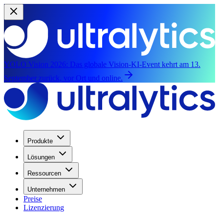
YOLO Vision 2026:
Das globale Vision-KI-Event kehrt am 13.
September zurück, vor Ort und online.
Produkte
Lösungen
Ressourcen
Unternehmen
Preise
Lizenzierung