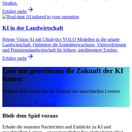
Straßen.
Erfahre mehr
KI in der Landwirtschaft
Bringe Vision AI mit Ultralytics YOLO Modellen in die smarte
Landwirtschaft. Optimiere die Ernteüberwachung, Viehverfolgung
und Präzisionslandwirtschaft für höhere, intelligentere Erträge.
Erfahre mehr
Lass uns gemeinsam die Zukunft der KI
bauen!
Beginne deine Reise mit der Zukunft des maschinellen Lernens
Lizenz anfragen
Loslegen
Bleib dem Spiel voraus
Erhalte die neuesten Nachrichten und Einblicke zu KI und