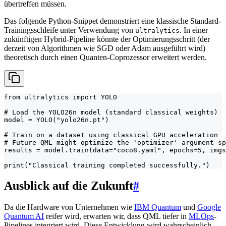
übertreffen müssen.
Das folgende Python-Snippet demonstriert eine klassische Standard-
Trainingsschleife unter Verwendung von
. In einer
ultralytics
zukünftigen Hybrid-Pipeline könnte der Optimierungsschritt (der
derzeit von Algorithmen wie SGD oder Adam ausgeführt wird)
theoretisch durch einen Quanten-Coprozessor erweitert werden.
from ultralytics import YOLO

# Load the YOLO26n model (standard classical weights)

model = YOLO("yolo26n.pt")

# Train on a dataset using classical GPU acceleration

# Future QML might optimize the 'optimizer' argument sp
results = model.train(data="coco8.yaml", epochs=5, imgs
print("Classical training completed successfully.")
Ausblick auf die Zukunft
#
Da die Hardware von Unternehmen wie
IBM Quantum
und
Google
Quantum AI
reifer wird, erwarten wir, dass QML tiefer in
MLOps
-
Pipelines integriert wird. Diese Entwicklung wird wahrscheinlich