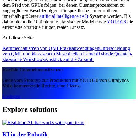
dem Pfad von GPUs folgen, bei denen Quantenprozessoren zu
zugänglichen Beschleunigern für spezifische Unterroutinen
innerhalb größerer
artificial intelligence (AI)
-Systeme werden. Bis
dahin bleibt die Optimierung klassischer Modelle wie
YOLO26
die
effektivste Strategie für den realen Einsatz.
Auf dieser Seite
Kernmechanismen von QML
Praxisanwendungen
Unterscheidung
von QML und klassischem Maschinellen Lernen
Hybride Quanten-
klassische Workflows
Ausblick auf die Zukunft
Flexible Unternehmenslizenzen
Gehe vom Prototyp zur Produktion mit YOLO26 von Ultralytics.
Volle kommerzielle Rechte, eine Lizenz.
Loslegen
Explore solutions
KI in der Robotik