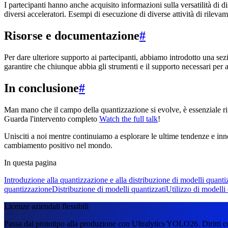
I partecipanti hanno anche acquisito informazioni sulla versatilità di 
diversi acceleratori. Esempi di esecuzione di diverse attività di rileva
Risorse e documentazione
#
Per dare ulteriore supporto ai partecipanti, abbiamo introdotto una sez
garantire che chiunque abbia gli strumenti e il supporto necessari per 
In conclusione
#
Man mano che il campo della quantizzazione si evolve, è essenziale rim
Guarda l'intervento completo
Watch the full talk
!
Unisciti a noi mentre continuiamo a esplorare le ultime tendenze e inn
cambiamento positivo nel mondo.
In questa pagina
Introduzione alla quantizzazione e alla distribuzione di modelli quanti
quantizzazione
Distribuzione di modelli quantizzati
Utilizzo di modelli
Licenze aziendali flessibili
Passa dal prototipo alla produzione con Ultralytics YOLO26. Diritti c