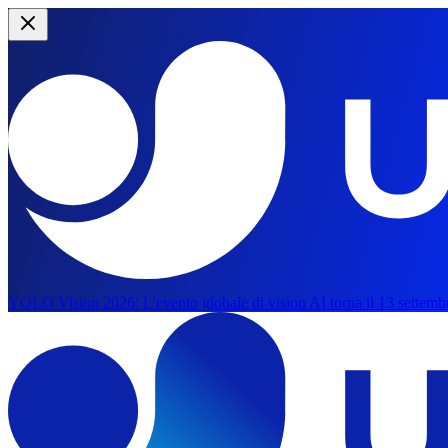
YOLO Vision 2026:
L'evento globale di vision AI torna il 13 settemb