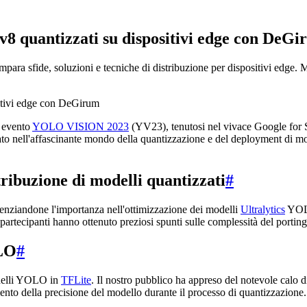
v8 quantizzati su dispositivi edge con DeG
a sfide, soluzioni e tecniche di distribuzione per dispositivi edge. Mo
o evento
YOLO VISION 2023
(YV23), tenutosi nel vivace Google for 
ato nell'affascinante mondo della quantizzazione e del deployment di mod
tribuzione di modelli quantizzati
#
enziandone l'importanza nell'ottimizzazione dei modelli
Ultralytics
YOLO
i partecipanti hanno ottenuto preziosi spunti sulle complessità del porti
OLO
#
odelli YOLO in
TFLite
. Il nostro pubblico ha appreso del notevole calo 
mento della precisione del modello durante il processo di quantizzazione.