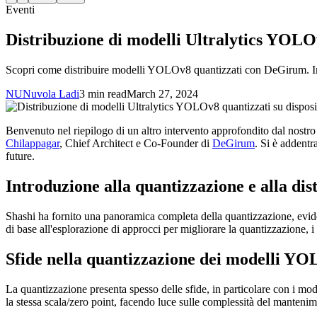
Eventi
Distribuzione di modelli Ultralytics YOLO
Scopri come distribuire modelli YOLOv8 quantizzati con DeGirum. Impar
NU
Nuvola Ladi
3 min read
March 27, 2024
Benvenuto nel riepilogo di un altro intervento approfondito dal nostr
Chilappagar
, Chief Architect e Co-Founder di
DeGirum
. Si è addentr
future.
Introduzione alla quantizzazione e alla dis
Shashi ha fornito una panoramica completa della quantizzazione, evid
di base all'esplorazione di approcci per migliorare la quantizzazione, 
Sfide nella quantizzazione dei modelli Y
La quantizzazione presenta spesso delle sfide, in particolare con i m
la stessa scala/zero point, facendo luce sulle complessità del manteni