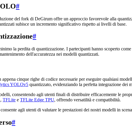
 YOLO
#
oduzione del fork di DeGirum offre un approccio favorevole alla quantiz
izzati subisce un incremento significativo rispetto ai livelli di base.
ntizzazione
#
 minimo la perdita di quantizzazione. I partecipanti hanno scoperto com
 mantenimento dell'accuratezza nei modelli quantizzati.
on appena cinque righe di codice necessarie per eseguire qualsiasi mod
alytics YOLOv5
quantizzato, evidenziando la perfetta integrazione dei m
odelli, consentendo agli utenti finali di distribuire efficacemente le pro
L
,
TFLite
e
TFLite Edge TPU
, offrendo versatilità e compatibilità.
onsente agli utenti di valutare le prestazioni dei nostri modelli in scenar
erso
#