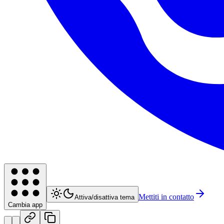
Mettiti in contatto
Attiva/disattiva tema
Cambia app