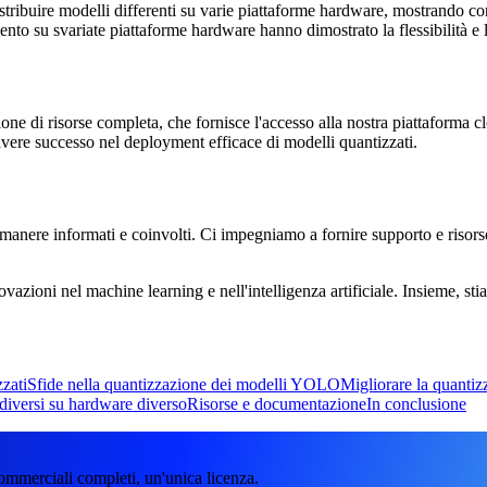
distribuire modelli differenti su varie piattaforme hardware, mostrando 
mento su svariate piattaforme hardware hanno dimostrato la flessibilità e l
ione di risorse completa, che fornisce l'accesso alla nostra piattaforma 
avere successo nel deployment efficace di modelli quantizzati.
anere informati e coinvolti. Ci impegniamo a fornire supporto e risorse 
ovazioni nel machine learning e nell'intelligenza artificiale. Insieme, 
zzati
Sfide nella quantizzazione dei modelli YOLO
Migliorare la quanti
 diversi su hardware diverso
Risorse e documentazione
In conclusione
ommerciali completi, un'unica licenza.