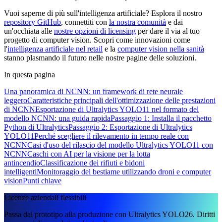
Vuoi saperne di più sull'intelligenza artificiale? Esplora il nostro
repository GitHub
, connettiti con
la nostra comunità
e dai
un'occhiata alle
nostre opzioni di licensing
per dare il via al tuo
progetto di computer vision. Scopri come innovazioni come
l'
intelligenza artificiale nel retail
e la
computer vision nella sanità
stanno plasmando il futuro nelle nostre pagine delle soluzioni.
In questa pagina
Una panoramica di NCNN: un framework di rete neurale
leggero
Caratteristiche principali dell'ottimizzazione delle prestazioni
di NCNN
Esportazione di Ultralytics YOLO11 nel formato del
modello NCNN: una guida rapida
Passaggio 1: Installa il pacchetto
Python di Ultralytics
Passaggio 2: Esportazione di Ultralytics
YOLO11
Perché scegliere il rilevamento in tempo reale con
NCNN
Casi d'uso del rilascio del modello Ultralytics YOLO11 con
NCNN
Caschi con AI per la visione per la lotta
antincendio
Classificazione dei rifiuti e bidoni
intelligenti
Monitoraggio del bestiame utilizzando droni e computer
vision
Punti chiave
Licenze aziendali flessibili
Passa dal prototipo alla produzione con Ultralytics YOLO26. Diritti