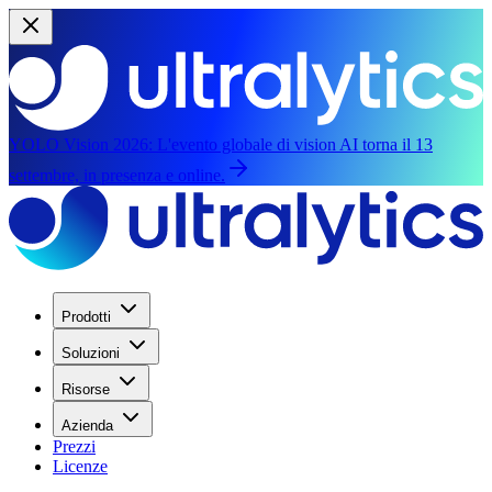
YOLO Vision 2026:
L'evento globale di vision AI torna il 13
settembre, in presenza e online.
Prodotti
Soluzioni
Risorse
Azienda
Prezzi
Licenze