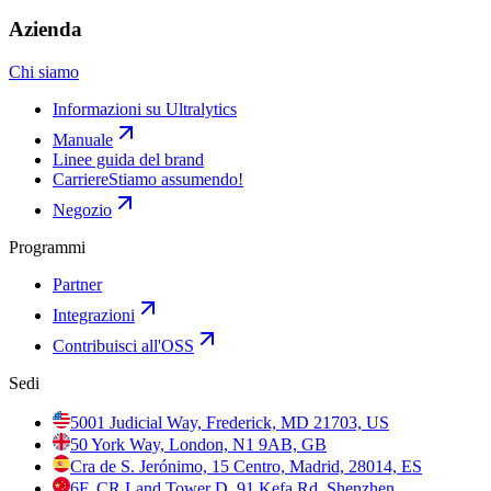
Azienda
Chi siamo
Informazioni su Ultralytics
Manuale
Linee guida del brand
Carriere
Stiamo assumendo!
Negozio
Programmi
Partner
Integrazioni
Contribuisci all'OSS
Sedi
5001 Judicial Way, Frederick, MD 21703, US
50 York Way, London, N1 9AB, GB
Cra de S. Jerónimo, 15 Centro, Madrid, 28014, ES
6F, CR Land Tower D, 91 Kefa Rd, Shenzhen,