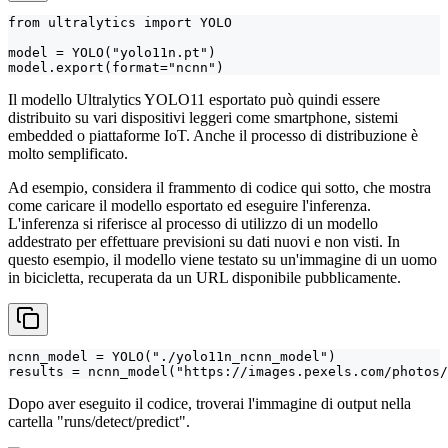
from ultralytics import YOLO

model = YOLO("yolo11n.pt")

model.export(format="ncnn")
Il modello Ultralytics YOLO11 esportato può quindi essere
distribuito su vari dispositivi leggeri come smartphone, sistemi
embedded o piattaforme IoT. Anche il processo di distribuzione è
molto semplificato.
Ad esempio, considera il frammento di codice qui sotto, che mostra
come caricare il modello esportato ed eseguire l'inferenza.
L'inferenza si riferisce al processo di utilizzo di un modello
addestrato per effettuare previsioni su dati nuovi e non visti. In
questo esempio, il modello viene testato su un'immagine di un uomo
in bicicletta, recuperata da un URL disponibile pubblicamente.
ncnn_model = YOLO("./yolo11n_ncnn_model")

results = ncnn_model("https://images.pexels.com/photos
Dopo aver eseguito il codice, troverai l'immagine di output nella
cartella "runs/detect/predict".