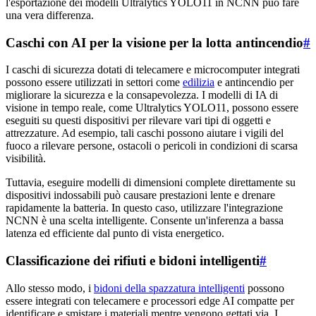
l'esportazione dei modelli Ultralytics YOLO11 in NCNN può fare
una vera differenza.
Caschi con AI per la visione per la lotta antincendio
#
I caschi di sicurezza dotati di telecamere e microcomputer integrati
possono essere utilizzati in settori come
edilizia
e antincendio per
migliorare la sicurezza e la consapevolezza. I modelli di IA di
visione in tempo reale, come Ultralytics YOLO11, possono essere
eseguiti su questi dispositivi per rilevare vari tipi di oggetti e
attrezzature. Ad esempio, tali caschi possono aiutare i vigili del
fuoco a rilevare persone, ostacoli o pericoli in condizioni di scarsa
visibilità.
Tuttavia, eseguire modelli di dimensioni complete direttamente su
dispositivi indossabili può causare prestazioni lente e drenare
rapidamente la batteria. In questo caso, utilizzare l'integrazione
NCNN è una scelta intelligente. Consente un'inferenza a bassa
latenza ed efficiente dal punto di vista energetico.
Classificazione dei rifiuti e bidoni intelligenti
#
Allo stesso modo, i
bidoni della spazzatura intelligenti
possono
essere integrati con telecamere e processori edge AI compatte per
identificare e smistare i materiali mentre vengono gettati via. I