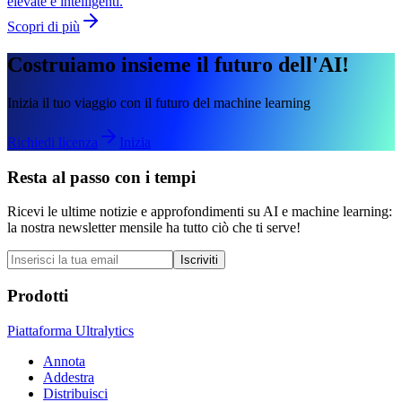
elevate e intelligenti.
Scopri di più
Costruiamo insieme il futuro dell'AI!
Inizia il tuo viaggio con il futuro del machine learning
Richiedi licenza
Inizia
Resta al passo con i tempi
Ricevi le ultime notizie e approfondimenti su AI e machine learning:
la nostra newsletter mensile ha tutto ciò che ti serve!
Iscriviti
Prodotti
Piattaforma Ultralytics
Annota
Addestra
Distribuisci