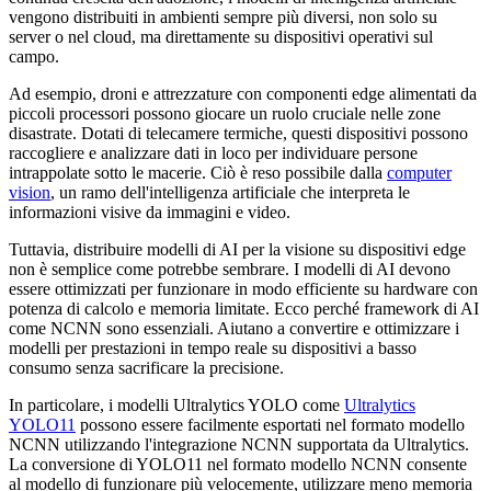
vengono distribuiti in ambienti sempre più diversi, non solo su
server o nel cloud, ma direttamente su dispositivi operativi sul
campo.
Ad esempio, droni e attrezzature con componenti edge alimentati da
piccoli processori possono giocare un ruolo cruciale nelle zone
disastrate. Dotati di telecamere termiche, questi dispositivi possono
raccogliere e analizzare dati in loco per individuare persone
intrappolate sotto le macerie. Ciò è reso possibile dalla
computer
vision
, un ramo dell'intelligenza artificiale che interpreta le
informazioni visive da immagini e video.
Tuttavia, distribuire modelli di AI per la visione su dispositivi edge
non è semplice come potrebbe sembrare. I modelli di AI devono
essere ottimizzati per funzionare in modo efficiente su hardware con
potenza di calcolo e memoria limitate. Ecco perché framework di AI
come NCNN sono essenziali. Aiutano a convertire e ottimizzare i
modelli per prestazioni in tempo reale su dispositivi a basso
consumo senza sacrificare la precisione.
In particolare, i modelli Ultralytics YOLO come
Ultralytics
YOLO11
possono essere facilmente esportati nel formato modello
NCNN utilizzando l'integrazione NCNN supportata da Ultralytics.
La conversione di YOLO11 nel formato modello NCNN consente
al modello di funzionare più velocemente, utilizzare meno memoria