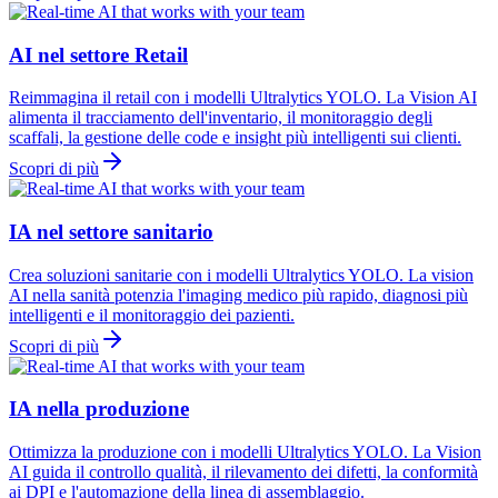
AI nel settore Retail
Reimmagina il retail con i modelli Ultralytics YOLO. La Vision AI
alimenta il tracciamento dell'inventario, il monitoraggio degli
scaffali, la gestione delle code e insight più intelligenti sui clienti.
Scopri di più
IA nel settore sanitario
Crea soluzioni sanitarie con i modelli Ultralytics YOLO. La vision
AI nella sanità potenzia l'imaging medico più rapido, diagnosi più
intelligenti e il monitoraggio dei pazienti.
Scopri di più
IA nella produzione
Ottimizza la produzione con i modelli Ultralytics YOLO. La Vision
AI guida il controllo qualità, il rilevamento dei difetti, la conformità
ai DPI e l'automazione della linea di assemblaggio.