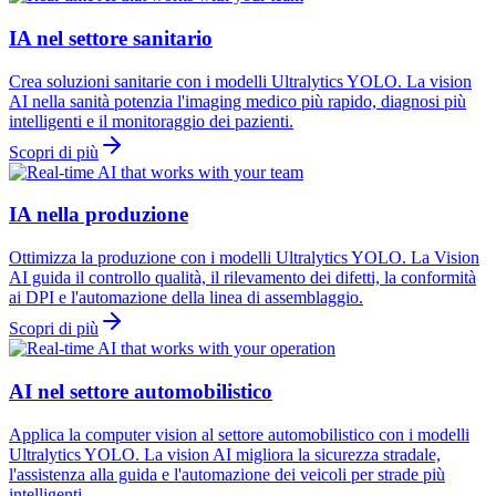
IA nel settore sanitario
Crea soluzioni sanitarie con i modelli Ultralytics YOLO. La vision
AI nella sanità potenzia l'imaging medico più rapido, diagnosi più
intelligenti e il monitoraggio dei pazienti.
Scopri di più
IA nella produzione
Ottimizza la produzione con i modelli Ultralytics YOLO. La Vision
AI guida il controllo qualità, il rilevamento dei difetti, la conformità
ai DPI e l'automazione della linea di assemblaggio.
Scopri di più
AI nel settore automobilistico
Applica la computer vision al settore automobilistico con i modelli
Ultralytics YOLO. La vision AI migliora la sicurezza stradale,
l'assistenza alla guida e l'automazione dei veicoli per strade più
intelligenti.