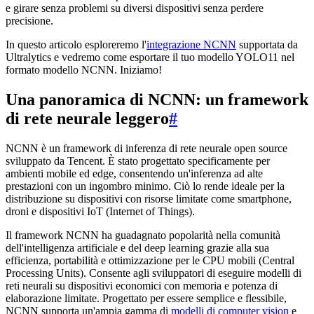
e girare senza problemi su diversi dispositivi senza perdere
precisione.
In questo articolo esploreremo l'
integrazione NCNN
supportata da
Ultralytics e vedremo come esportare il tuo modello YOLO11 nel
formato modello NCNN. Iniziamo!
Una panoramica di NCNN: un framework
di rete neurale leggero
#
NCNN è un framework di inferenza di rete neurale open source
sviluppato da Tencent. È stato progettato specificamente per
ambienti mobile ed edge, consentendo un'inferenza ad alte
prestazioni con un ingombro minimo. Ciò lo rende ideale per la
distribuzione su dispositivi con risorse limitate come smartphone,
droni e dispositivi IoT (Internet of Things).
Il framework NCNN ha guadagnato popolarità nella comunità
dell'intelligenza artificiale e del deep learning grazie alla sua
efficienza, portabilità e ottimizzazione per le CPU mobili (Central
Processing Units). Consente agli sviluppatori di eseguire modelli di
reti neurali su dispositivi economici con memoria e potenza di
elaborazione limitate. Progettato per essere semplice e flessibile,
NCNN supporta un'ampia gamma di
modelli di computer vision
e