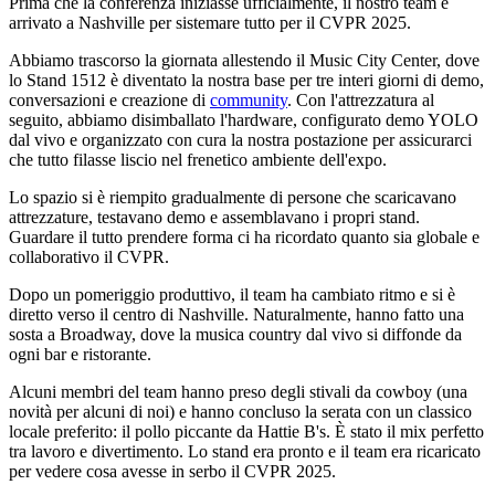
Prima che la conferenza iniziasse ufficialmente, il nostro team è
arrivato a Nashville per sistemare tutto per il CVPR 2025.
Abbiamo trascorso la giornata allestendo il Music City Center, dove
lo Stand 1512 è diventato la nostra base per tre interi giorni di demo,
conversazioni e creazione di
community
. Con l'attrezzatura al
seguito, abbiamo disimballato l'hardware, configurato demo YOLO
dal vivo e organizzato con cura la nostra postazione per assicurarci
che tutto filasse liscio nel frenetico ambiente dell'expo.
Lo spazio si è riempito gradualmente di persone che scaricavano
attrezzature, testavano demo e assemblavano i propri stand.
Guardare il tutto prendere forma ci ha ricordato quanto sia globale e
collaborativo il CVPR.
Dopo un pomeriggio produttivo, il team ha cambiato ritmo e si è
diretto verso il centro di Nashville. Naturalmente, hanno fatto una
sosta a Broadway, dove la musica country dal vivo si diffonde da
ogni bar e ristorante.
Alcuni membri del team hanno preso degli stivali da cowboy (una
novità per alcuni di noi) e hanno concluso la serata con un classico
locale preferito: il pollo piccante da Hattie B's. È stato il mix perfetto
tra lavoro e divertimento. Lo stand era pronto e il team era ricaricato
per vedere cosa avesse in serbo il CVPR 2025.