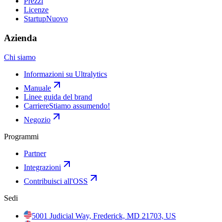
Prezzi
Licenze
Startup
Nuovo
Azienda
Chi siamo
Informazioni su Ultralytics
Manuale
Linee guida del brand
Carriere
Stiamo assumendo!
Negozio
Programmi
Partner
Integrazioni
Contribuisci all'OSS
Sedi
5001 Judicial Way, Frederick, MD 21703, US