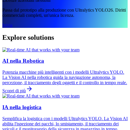
Licenze aziendali flessibili
Passa dal prototipo alla produzione con Ultralytics YOLO26. Diritti
commerciali completi, un'unica licenza.
Inizia
Explore solutions
AI nella Robotica
Potenzia macchine più intelligenti con i modelli Ultralytics YOLO.
La Vision AI nella robotica guida la navigazione autonoma, la
percezione, il tracciamento degli oggetti e il controllo in tempo reale.
Scopri di più
IA nella logistica
Semplifica la logistica con i modelli Ultralytics YOLO. La Vision AI
abilita l'ispezione dei pacchi, lo smistamento, il tracciamento dei
veicoli e il monitoraggio della sicurezza in magazzino in tempo