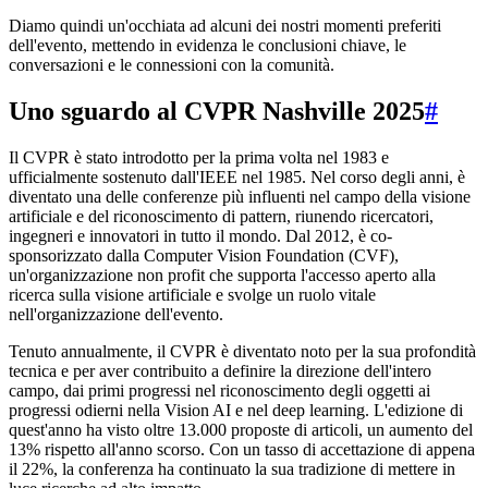
Diamo quindi un'occhiata ad alcuni dei nostri momenti preferiti
dell'evento, mettendo in evidenza le conclusioni chiave, le
conversazioni e le connessioni con la comunità.
Uno sguardo al CVPR Nashville 2025
#
Il CVPR è stato introdotto per la prima volta nel 1983 e
ufficialmente sostenuto dall'IEEE nel 1985. Nel corso degli anni, è
diventato una delle conferenze più influenti nel campo della visione
artificiale e del riconoscimento di pattern, riunendo ricercatori,
ingegneri e innovatori in tutto il mondo. Dal 2012, è co-
sponsorizzato dalla Computer Vision Foundation (CVF),
un'organizzazione non profit che supporta l'accesso aperto alla
ricerca sulla visione artificiale e svolge un ruolo vitale
nell'organizzazione dell'evento.
Tenuto annualmente, il CVPR è diventato noto per la sua profondità
tecnica e per aver contribuito a definire la direzione dell'intero
campo, dai primi progressi nel riconoscimento degli oggetti ai
progressi odierni nella Vision AI e nel deep learning. L'edizione di
quest'anno ha visto oltre 13.000 proposte di articoli, un aumento del
13% rispetto all'anno scorso. Con un tasso di accettazione di appena
il 22%, la conferenza ha continuato la sua tradizione di mettere in