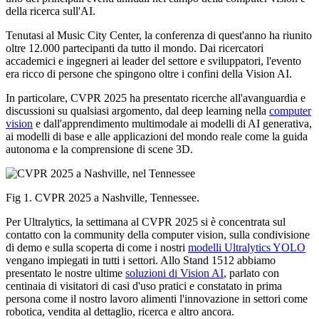
della ricerca sull'AI.
Tenutasi al Music City Center, la conferenza di quest'anno ha riunito
oltre 12.000 partecipanti da tutto il mondo. Dai ricercatori
accademici e ingegneri ai leader del settore e sviluppatori, l'evento
era ricco di persone che spingono oltre i confini della Vision AI.
In particolare, CVPR 2025 ha presentato ricerche all'avanguardia e
discussioni su qualsiasi argomento, dal deep learning nella
computer
vision
e dall'apprendimento multimodale ai modelli di AI generativa,
ai modelli di base e alle applicazioni del mondo reale come la guida
autonoma e la comprensione di scene 3D.
Fig 1. CVPR 2025 a Nashville, Tennessee.
Per Ultralytics, la settimana al CVPR 2025 si è concentrata sul
contatto con la community della computer vision, sulla condivisione
di demo e sulla scoperta di come i nostri
modelli Ultralytics YOLO
vengano impiegati in tutti i settori. Allo Stand 1512 abbiamo
presentato le nostre ultime
soluzioni di Vision AI
, parlato con
centinaia di visitatori di casi d'uso pratici e constatato in prima
persona come il nostro lavoro alimenti l'innovazione in settori come
robotica, vendita al dettaglio, ricerca e altro ancora.