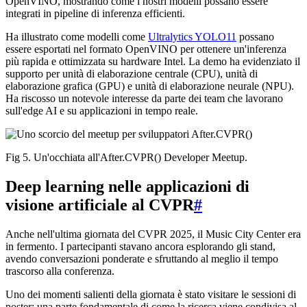
OpenVINO, mostrando come i nostri modelli possano essere
integrati in pipeline di inferenza efficienti.
Ha illustrato come modelli come
Ultralytics YOLO11
possano
essere esportati nel formato OpenVINO per ottenere un'inferenza
più rapida e ottimizzata su hardware Intel. La demo ha evidenziato il
supporto per unità di elaborazione centrale (CPU), unità di
elaborazione grafica (GPU) e unità di elaborazione neurale (NPU).
Ha riscosso un notevole interesse da parte dei team che lavorano
sull'edge AI e su applicazioni in tempo reale.
Fig 5. Un'occhiata all'After.CVPR() Developer Meetup.
Deep learning nelle applicazioni di
visione artificiale al CVPR
#
Anche nell'ultima giornata del CVPR 2025, il Music City Center era
in fermento. I partecipanti stavano ancora esplorando gli stand,
avendo conversazioni ponderate e sfruttando al meglio il tempo
trascorso alla conferenza.
Uno dei momenti salienti della giornata è stato visitare le sessioni di
poster: una parte fondamentale di come la ricerca viene condivisa al