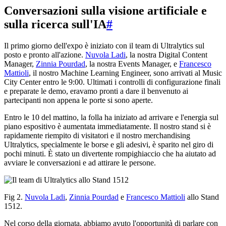
Conversazioni sulla visione artificiale e
sulla ricerca sull'IA
#
Il primo giorno dell'expo è iniziato con il team di Ultralytics sul
posto e pronto all'azione.
Nuvola Ladi
, la nostra Digital Content
Manager,
Zinnia Pourdad
, la nostra Events Manager, e
Francesco
Mattioli
, il nostro Machine Learning Engineer, sono arrivati al Music
City Center entro le 9:00. Ultimati i controlli di configurazione finali
e preparate le demo, eravamo pronti a dare il benvenuto ai
partecipanti non appena le porte si sono aperte.
Entro le 10 del mattino, la folla ha iniziato ad arrivare e l'energia sul
piano espositivo è aumentata immediatamente. Il nostro stand si è
rapidamente riempito di visitatori e il nostro merchandising
Ultralytics, specialmente le borse e gli adesivi, è sparito nel giro di
pochi minuti. È stato un divertente rompighiaccio che ha aiutato ad
avviare le conversazioni e ad attirare le persone.
Fig 2.
Nuvola Ladi
,
Zinnia Pourdad
e
Francesco Mattioli
allo Stand
1512.
Nel corso della giornata, abbiamo avuto l'opportunità di parlare con