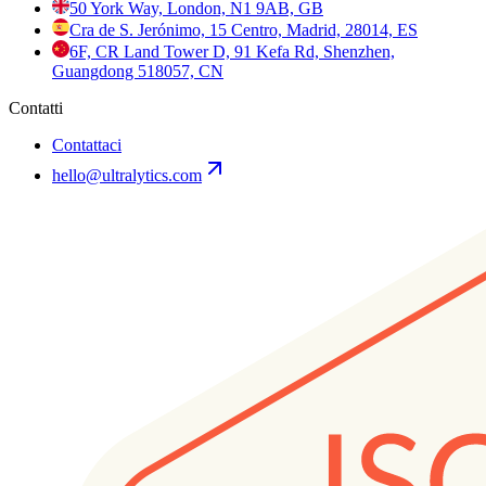
50 York Way, London, N1 9AB, GB
Cra de S. Jerónimo, 15 Centro, Madrid, 28014, ES
6F, CR Land Tower D, 91 Kefa Rd, Shenzhen,
Guangdong 518057, CN
Contatti
Contattaci
hello@ultralytics.com