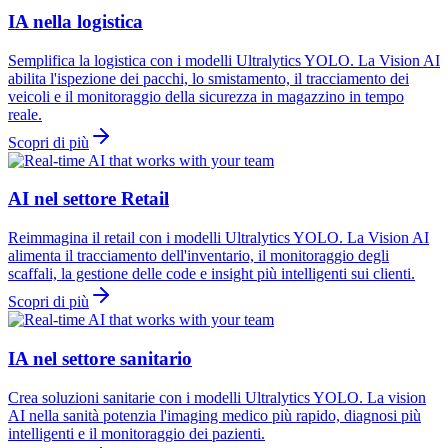
IA nella logistica
Semplifica la logistica con i modelli Ultralytics YOLO. La Vision AI
abilita l'ispezione dei pacchi, lo smistamento, il tracciamento dei
veicoli e il monitoraggio della sicurezza in magazzino in tempo
reale.
Scopri di più
AI nel settore Retail
Reimmagina il retail con i modelli Ultralytics YOLO. La Vision AI
alimenta il tracciamento dell'inventario, il monitoraggio degli
scaffali, la gestione delle code e insight più intelligenti sui clienti.
Scopri di più
IA nel settore sanitario
Crea soluzioni sanitarie con i modelli Ultralytics YOLO. La vision
AI nella sanità potenzia l'imaging medico più rapido, diagnosi più
intelligenti e il monitoraggio dei pazienti.