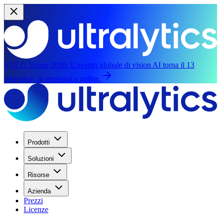
YOLO Vision 2026:
L'evento globale di vision AI torna il 13
settembre, in presenza e online.
Prodotti
Soluzioni
Risorse
Azienda
Prezzi
Licenze