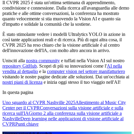
Il CVPR 2025 è stata un'ottima settimana di apprendimento,
condivisione e connessione. Dalla ricerca all'avanguardia alle demo
pratiche e alle ottime conversazioni, la conferenza ha mostrato
quanto velocemente si stia muovendo la Vision AI e quanto sia
d'impatto e solidale la comunità che la sostiene.
È stato stimolante vedere i modelli Ultralytics YOLO in azione in
così tante applicazioni reali e di ricerca. Più di ogni altra cosa, il
CVPR 2025 ha reso chiaro che la visione artificiale è al centro
dell'innovazione dell'IA, con molto altro ancora in arrivo.
Unisciti alla
nostra community
e tuffati nella Vision AI sul nostro
repository GitHub
. Scopri di più su innovazioni come l'
AI nella
vendita al dettaglio
e la
computer vision nel settore manifatturiero
visitando le nostre pagine dedicate alle soluzioni. Dai un'occhiata ai
nostri piani di licenza
e inizia oggi stesso il tuo viaggio nell'AI!
In questa pagina
Uno sguardo al CVPR Nashville 2025
Allestimento al Music City
Center per il CVPR
Conversazioni sulla visione artificiale e sulla
ricerca sull'IA
Giorno 2 alla conferenza sulla visione artificiale a
Nashville
Deep learning nelle applicazioni di visione artificiale al
CVPR
Punti chiave