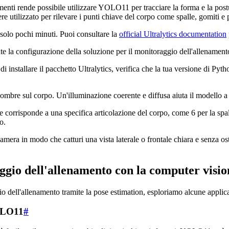
namenti rende possibile utilizzare YOLO11 per tracciare la forma e la pos
tilizzato per rilevare i punti chiave del corpo come spalle, gomiti e po
 solo pochi minuti. Puoi consultare la
official Ultralytics documentation
te la configurazione della soluzione per il monitoraggio dell'allenament
i installare il pacchetto Ultralytics, verifica che la tua versione di Pyt
 ombre sul corpo. Un'illuminazione coerente e diffusa aiuta il modello a
corrisponde a una specifica articolazione del corpo, come 6 per la spall
o.
amera in modo che catturi una vista laterale o frontale chiara e senza os
ggio dell'allenamento con la computer visio
ell'allenamento tramite la pose estimation, esploriamo alcune applicazi
YOLO11
#