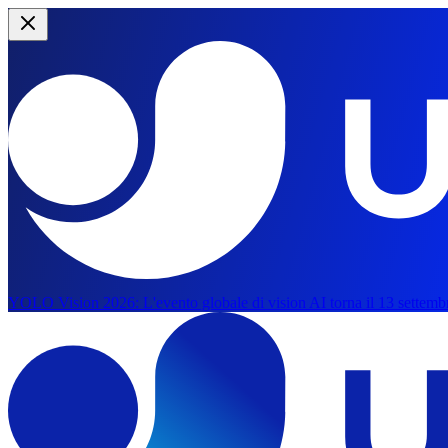
YOLO Vision 2026:
L'evento globale di vision AI torna il 13 settemb