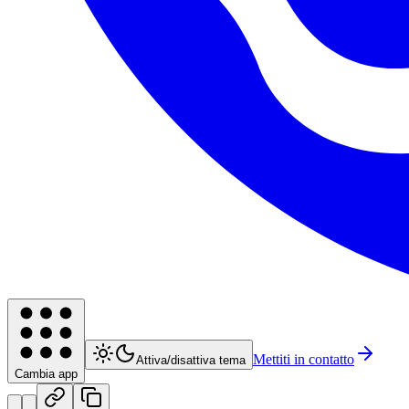
Mettiti in contatto
Attiva/disattiva tema
Cambia app