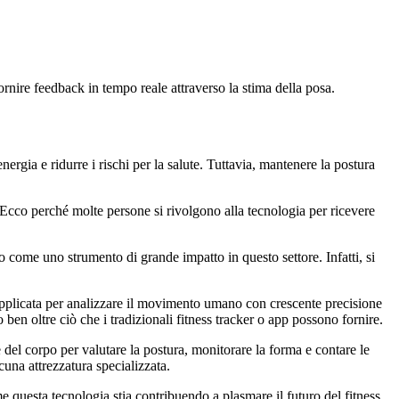
rnire feedback in tempo reale attraverso la stima della posa.
nergia e ridurre i rischi per la salute. Tuttavia, mantenere la postura
. Ecco perché molte persone si rivolgono alla tecnologia per ricevere
do come uno strumento di grande impatto in questo settore. Infatti, si
 applicata per analizzare il movimento umano con crescente precisione
en oltre ciò che i tradizionali fitness tracker o app possono fornire.
e del corpo per valutare la postura, monitorare la forma e contare le
una attrezzatura specializzata.
questa tecnologia stia contribuendo a plasmare il futuro del fitness.