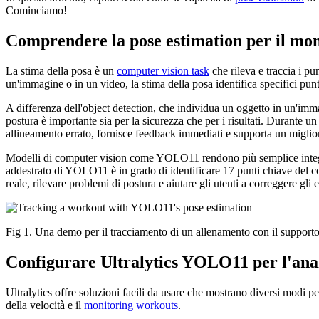
Cominciamo!
Comprendere la pose estimation per il mon
La stima della posa è un
computer vision task
che rileva e traccia i p
un'immagine o in un video, la stima della posa identifica specifici pu
A differenza dell'object detection, che individua un oggetto in un'im
postura è importante sia per la sicurezza che per i risultati. Durante u
allineamento errato, fornisce feedback immediati e supporta un migli
Modelli di computer vision come YOLO11 rendono più semplice integrar
addestrato di YOLO11 è in grado di identificare 17 punti chiave del cor
reale, rilevare problemi di postura e aiutare gli utenti a correggere gli
Fig 1. Una demo per il tracciamento di un allenamento con il support
Configurare Ultralytics YOLO11 per l'anali
Ultralytics offre soluzioni facili da usare che mostrano diversi modi p
della velocità e il
monitoring workouts
.