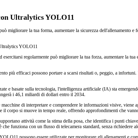
te con Ultralytics YOLO11
può migliorare la tua forma, aumentare la sicurezza dell'allenamento e fo
d esercitarsi regolarmente può migliorare la tua forza, aumentare la tua e
to più efficaci possono portare a scarsi risultati o, peggio, a infortuni
zate e basate sulla tecnologia, l'intelligenza artificiale (IA) sta emergen
ngerà i 46,1 miliardi di dollari entro il 2034.
le macchine di interpretare e comprendere le informazioni visive, viene
e il corpo si muove in tempo reale, offrendo approfondimenti che vanno b
upportano attività come la stima della posa, che identifica i punti chiav
è che funziona con un flusso di telecamera standard, senza richiedere alc
YOLO11 possono essere utilizzate per monitorare gli allenamenti e come 