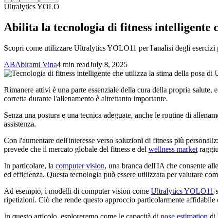
Ultralytics YOLO
Abilita la tecnologia di fitness intelligen
Scopri come utilizzare Ultralytics YOLO11 per l'analisi degli esercizi 
AB
Abirami Vina
4 min read
July 8, 2025
Rimanere attivi è una parte essenziale della cura della propria salute, e
corretta durante l'allenamento è altrettanto importante.
Senza una postura e una tecnica adeguate, anche le routine di allenamen
assistenza.
Con l'aumentare dell'interesse verso soluzioni di fitness più personaliz
prevede che il mercato globale del fitness e del
wellness market
raggiu
In particolare, la
computer vision
, una branca dell'IA che consente al
ed efficienza. Questa tecnologia può essere utilizzata per valutare com
Ad esempio, i modelli di computer vision come
Ultralytics YOLO11
s
ripetizioni. Ciò che rende questo approccio particolarmente affidabile 
In questo articolo, esploreremo come le capacità di
pose estimation
di 