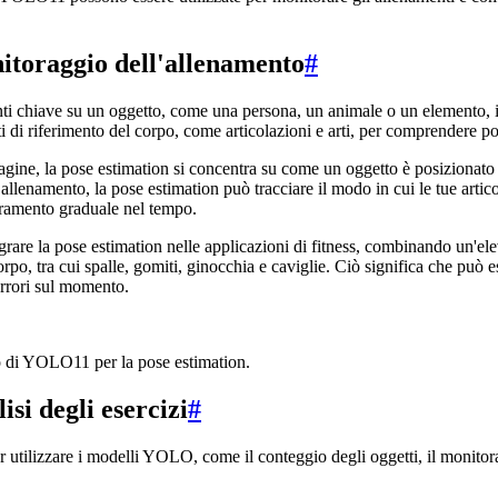
itoraggio dell'allenamento
#
unti chiave su un oggetto, come una persona, un animale o un elemento,
nti di riferimento del corpo, come articolazioni e arti, per comprendere 
magine, la pose estimation si concentra su come un oggetto è posizionato
n allenamento, la pose estimation può tracciare il modo in cui le tue arti
oramento graduale nel tempo.
e la pose estimation nelle applicazioni di fitness, combinando un'elev
po, tra cui spalle, gomiti, ginocchia e caviglie. Ciò significa che può e
 errori sul momento.
o di YOLO11 per la pose estimation.
si degli esercizi
#
er utilizzare i modelli YOLO, come il conteggio degli oggetti, il monito