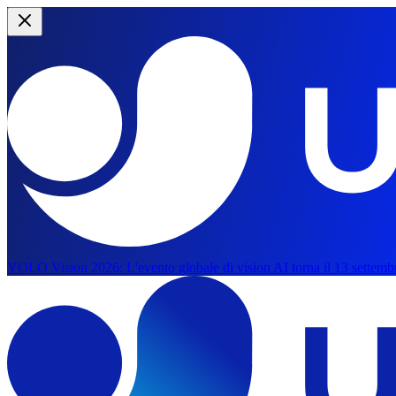
YOLO Vision 2026:
L'evento globale di vision AI torna il 13 settemb