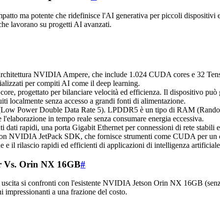
 ma potente che ridefinisce l'AI generativa per piccoli dispositivi ed
 che lavorano su progetti AI avanzati.
on architettura NVIDIA Ampere, che include 1.024 CUDA cores e 32 Ten
alizzati per compiti AI come il deep learning.
e, progettato per bilanciare velocità ed efficienza. Il dispositivo può
iti localmente senza accesso a grandi fonti di alimentazione.
(Low Power Double Data Rate 5). LPDDR5 è un tipo di RAM (Random Ac
 l'elaborazione in tempo reale senza consumare energia eccessiva.
i dati rapidi, una porta Gigabit Ethernet per connessioni di rete stabili 
 con NVIDIA JetPack SDK, che fornisce strumenti come CUDA per un c
e il rilascio rapidi ed efficienti di applicazioni di intelligenza artificial
er Vs. Orin NX 16GB
#
a uscita si confronti con l'esistente NVIDIA Jetson Orin NX 16GB (sen
i impressionanti a una frazione del costo.