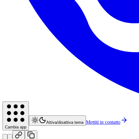
Mettiti in contatto
Attiva/disattiva tema
Cambia app