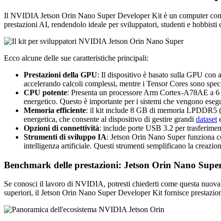
Il NVIDIA Jetson Orin Nano Super Developer Kit è un computer compatto
prestazioni AI, rendendolo ideale per sviluppatori, studenti e hobbisti
Ecco alcune delle sue caratteristiche principali:
Prestazioni della GPU
: Il dispositivo è basato sulla GPU c
accelerando calcoli complessi, mentre i Tensor Cores sono speci
CPU potente
: Presenta un processore Arm Cortex-A78AE a 6 cor
energetico. Questo è importante per i sistemi che vengono esegu
Memoria efficiente
: il kit include 8 GB di memoria LPDDR5 
energetica, che consente al dispositivo di gestire grandi
dataset
e
Opzioni di connettività
: include porte USB 3.2 per trasferiment
Strumenti di sviluppo IA
: Jetson Orin Nano Super funziona
intelligenza artificiale. Questi strumenti semplificano la creazione 
Benchmark delle prestazioni: Jetson Orin Nano Sup
Se conosci il lavoro di NVIDIA, potresti chiederti come questa nuov
superiori, il Jetson Orin Nano Super Developer Kit fornisce prestazion