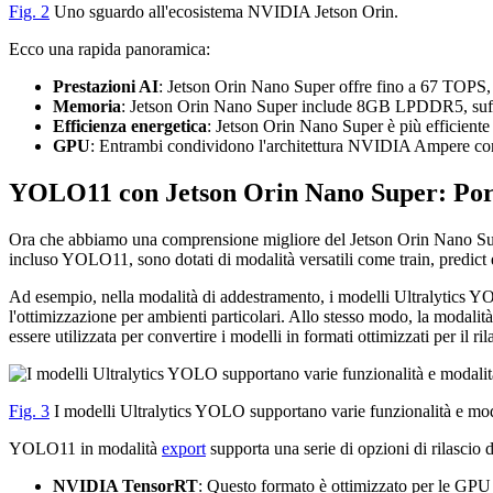
Fig. 2
Uno sguardo all'ecosistema NVIDIA Jetson Orin.
Ecco una rapida panoramica:
Prestazioni AI
: Jetson Orin Nano Super offre fino a 67 TOPS, o
Memoria
: Jetson Orin Nano Super include 8GB LPDDR5, suffici
Efficienza energetica
: Jetson Orin Nano Super è più efficiente
GPU
: Entrambi condividono l'architettura NVIDIA Ampere co
YOLO11 con Jetson Orin Nano Super: Portar
Ora che abbiamo una comprensione migliore del Jetson Orin Nano Super
incluso YOLO11, sono dotati di modalità versatili come train, predict ed
Ad esempio, nella modalità di addestramento, i modelli Ultralytics YOL
l'ottimizzazione per ambienti particolari. Allo stesso modo, la modalit
essere utilizzata per convertire i modelli in formati ottimizzati per il ril
Fig. 3
I modelli Ultralytics YOLO supportano varie funzionalità e mod
YOLO11 in modalità
export
supporta una serie di opzioni di rilascio d
NVIDIA TensorRT
: Questo formato è ottimizzato per le GPU