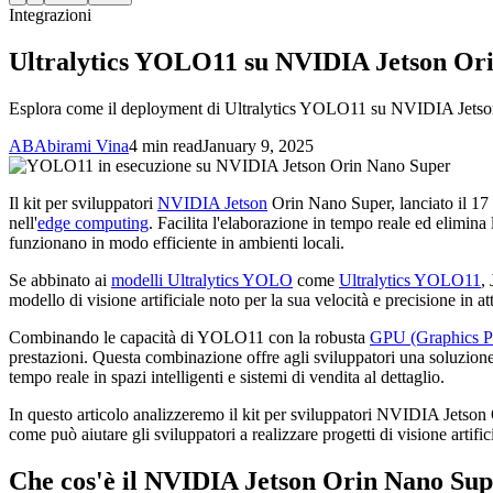
Integrazioni
Ultralytics YOLO11 su NVIDIA Jetson Orin
Esplora come il deployment di Ultralytics YOLO11 su NVIDIA Jetson 
AB
Abirami Vina
4 min read
January 9, 2025
Il kit per sviluppatori
NVIDIA Jetson
Orin Nano Super, lanciato il 17 
nell'
edge computing
. Facilita l'elaborazione in tempo reale ed elimin
funzionano in modo efficiente in ambienti locali.
Se abbinato ai
modelli Ultralytics YOLO
come
Ultralytics YOLO11
,
modello di visione artificiale noto per la sua velocità e precisione in at
Combinando le capacità di YOLO11 con la robusta
GPU (Graphics Pr
prestazioni. Questa combinazione offre agli sviluppatori una soluzione ef
tempo reale in spazi intelligenti e sistemi di vendita al dettaglio.
In questo articolo analizzeremo il kit per sviluppatori NVIDIA Jets
come può aiutare gli sviluppatori a realizzare progetti di visione artif
Che cos'è il NVIDIA Jetson Orin Nano Sup