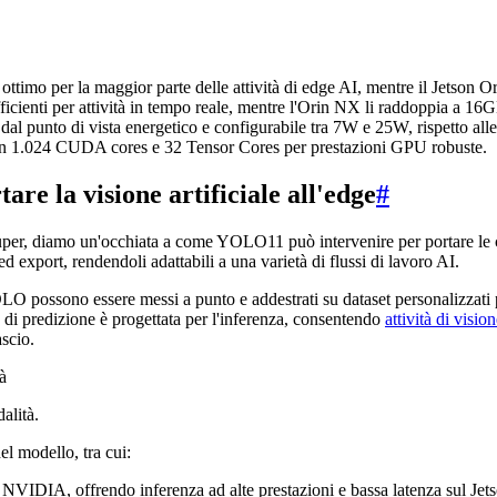
ttimo per la maggior parte delle attività di edge AI, mentre il Jetson
enti per attività in tempo reale, mentre l'Orin NX li raddoppia a 16GB
 dal punto di vista energetico e configurabile tra 7W e 25W, rispetto al
n 1.024 CUDA cores e 32 Tensor Cores per prestazioni GPU robuste.
e la visione artificiale all'edge
#
, diamo un'occhiata a come YOLO11 può intervenire per portare le capa
 export, rendendoli adattabili a una varietà di flussi di lavoro AI.
O possono essere messi a punto e addestrati su dataset personalizzati p
à di predizione è progettata per l'inferenza, consentendo
attività di vision
ascio.
alità.
el modello, tra cui:
 NVIDIA, offrendo inferenza ad alte prestazioni e bassa latenza sul Je