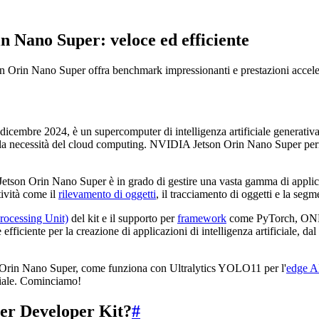
 Nano Super: veloce ed efficiente
Orin Nano Super offra benchmark impressionanti e prestazioni accele
dicembre 2024, è un supercomputer di intelligenza artificiale generativ
a la necessità del cloud computing. NVIDIA Jetson Orin Nano Super perme
 Jetson Orin Nano Super è in grado di gestire una vasta gamma di applica
tività come il
rilevamento di oggetti
, il tracciamento di oggetti e la segm
ocessing Unit)
del kit e il supporto per
framework
come PyTorch, ONNX 
ficiente per la creazione di applicazioni di intelligenza artificiale, dal
on Orin Nano Super, come funziona con Ultralytics YOLO11 per l'
edge A
iciale. Cominciamo!
er Developer Kit?
#