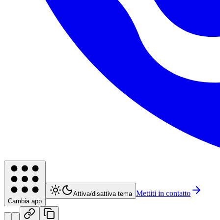
Mettiti in contatto
Attiva/disattiva tema
Cambia app