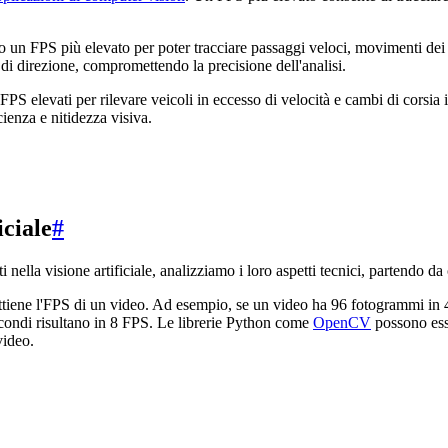
 un FPS più elevato per poter tracciare passaggi veloci, movimenti dei gi
di direzione, compromettendo la precisione dell'analisi.
FPS elevati per rilevare veicoli in eccesso di velocità e cambi di corsia 
cienza e nitidezza visiva.
iciale
#
ella visione artificiale, analizziamo i loro aspetti tecnici, partendo da
ttiene l'FPS di un video. Ad esempio, se un video ha 96 fotogrammi in 4
condi risultano in 8 FPS. Le librerie Python come
OpenCV
possono esse
video.