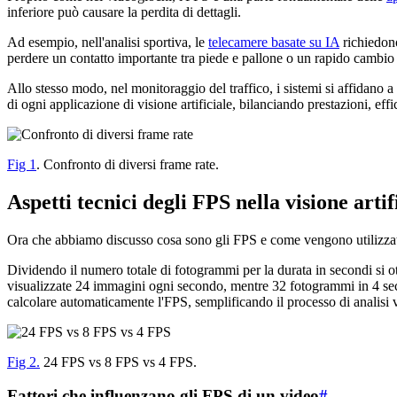
inferiore può causare la perdita di dettagli.
Ad esempio, nell'analisi sportiva, le
telecamere basate su IA
richiedono
perdere un contatto importante tra piede e pallone o un rapido cambio 
Allo stesso modo, nel monitoraggio del traffico, i sistemi si affidano a 
di ogni applicazione di visione artificiale, bilanciando prestazioni, effi
Fig 1
. Confronto di diversi frame rate.
Aspetti tecnici degli FPS nella visione artif
Ora che abbiamo discusso cosa sono gli FPS e come vengono utilizzati n
Dividendo il numero totale di fotogrammi per la durata in secondi si o
visualizzate 24 immagini ogni secondo, mentre 32 fotogrammi in 4 se
calcolare automaticamente l'FPS, semplificando il processo di analisi 
Fig 2.
24 FPS vs 8 FPS vs 4 FPS.
Fattori che influenzano gli FPS di un video
#