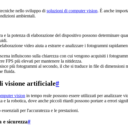
 tecniche nello sviluppo di
soluzioni di computer vision
. È anche importa
ondizioni ambientali.
mera e la potenza di elaborazione del dispositivo possono determinare 
uidi.
 elaborazione video aiuta a estrarre e analizzare i fotogrammi rapidamen
a scena influiscono sulla chiarezza con cui vengono acquisiti i fotog
ere FPS più elevati per mantenere la nitidezza.
isce più fotogrammi al secondo, il che si traduce in file di dimensioni m
e fluida.
 visione artificiale
#
omputer vision
in tempo reale possono essere utilizzati per analizzare vi
 la robotica, dove anche piccoli ritardi possono portare a errori signifi
essenziali per l'accuratezza e le prestazioni.
a e sicurezza
#