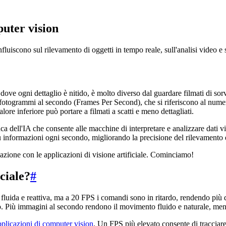
uter vision
uiscono sul rilevamento di oggetti in tempo reale, sull'analisi video e s
ove ogni dettaglio è nitido, è molto diverso dal guardare filmati di sorve
 o fotogrammi al secondo (Frames Per Second), che si riferiscono al nu
ore inferiore può portare a filmati a scatti e meno dettagliati.
ca dell'IA che consente alle macchine di interpretare e analizzare dati 
iù informazioni ogni secondo, migliorando la precisione del rilevamento e
elazione con le applicazioni di visione artificiale. Cominciamo!
iciale?
#
uida e reattiva, ma a 20 FPS i comandi sono in ritardo, rendendo più dif
 Più immagini al secondo rendono il movimento fluido e naturale, ment
pplicazioni di computer vision
. Un FPS più elevato consente di tracciare