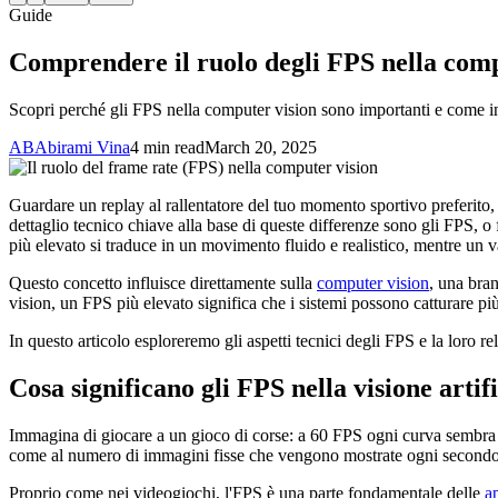
Guide
Comprendere il ruolo degli FPS nella comp
Scopri perché gli FPS nella computer vision sono importanti e come infl
AB
Abirami Vina
4 min read
March 20, 2025
Guardare un replay al rallentatore del tuo momento sportivo preferito, d
dettaglio tecnico chiave alla base di queste differenze sono gli FPS,
più elevato si traduce in un movimento fluido e realistico, mentre un val
Questo concetto influisce direttamente sulla
computer vision
, una bran
vision, un FPS più elevato significa che i sistemi possono catturare p
In questo articolo esploreremo gli aspetti tecnici degli FPS e la loro r
Cosa significano gli FPS nella visione artif
Immagina di giocare a un gioco di corse: a 60 FPS ogni curva sembra fl
come al numero di immagini fisse che vengono mostrate ogni secondo.
Proprio come nei videogiochi, l'FPS è una parte fondamentale delle
a