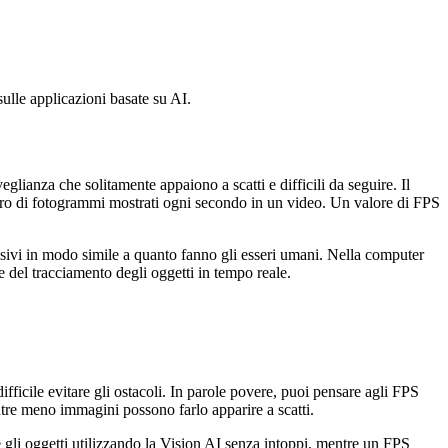
ulle applicazioni basate su AI.
glianza che solitamente appaiono a scatti e difficili da seguire. Il
mero di fotogrammi mostrati ogni secondo in un video. Un valore di FPS
visivi in modo simile a quanto fanno gli esseri umani. Nella computer
 del tracciamento degli oggetti in tempo reale.
ficile evitare gli ostacoli. In parole povere, puoi pensare agli FPS
re meno immagini possono farlo apparire a scatti.
 gli oggetti utilizzando la Vision AI senza intoppi, mentre un FPS