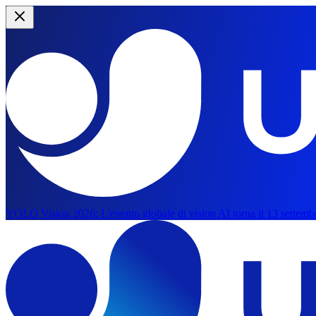
YOLO Vision 2026:
L'evento globale di vision AI torna il 13 settemb