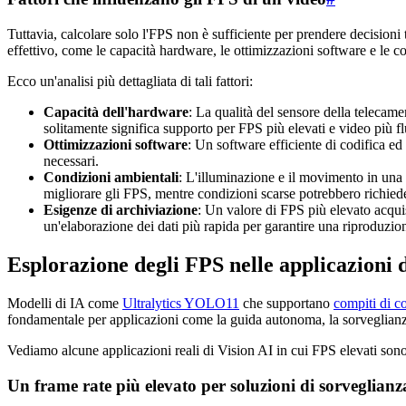
Tuttavia, calcolare solo l'FPS non è sufficiente per prendere decisioni
effettivo, come le capacità hardware, le ottimizzazioni software e le c
Ecco un'analisi più dettagliata di tali fattori:
Capacità dell'hardware
: La qualità del sensore della teleca
solitamente significa supporto per FPS più elevati e video più fl
Ottimizzazioni software
: Un software efficiente di codifica ed
necessari.
Condizioni ambientali
: L'illuminazione e il movimento in un
migliorare gli FPS, mentre condizioni scarse potrebbero richied
Esigenze di archiviazione
: Un valore di FPS più elevato acquis
un'elaborazione dei dati più rapida per garantire una riproduzion
Esplorazione degli FPS nelle applicazioni di
Modelli di IA come
Ultralytics YOLO11
che supportano
compiti di c
fondamentale per applicazioni come la guida autonoma, la sorveglianza e
Vediamo alcune applicazioni reali di Vision AI in cui FPS elevati sono 
Un frame rate più elevato per soluzioni di sorveglianz