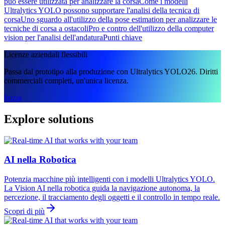
può essere utilizzata per analizzare la corsa
Come i modelli
Ultralytics YOLO possono supportare l'analisi della tecnica di
corsa
Uno sguardo all'utilizzo della pose estimation per analizzare le
tecniche di corsa a ostacoli
Pro e contro dell'utilizzo della computer
vision per l'analisi dell'andatura
Punti chiave
Licenze aziendali flessibili
Passa dal prototipo alla produzione con Ultralytics YOLO26. Diritti
commerciali completi, un'unica licenza.
Inizia
Explore solutions
AI nella Robotica
Potenzia macchine più intelligenti con i modelli Ultralytics YOLO.
La Vision AI nella robotica guida la navigazione autonoma, la
percezione, il tracciamento degli oggetti e il controllo in tempo reale.
Scopri di più