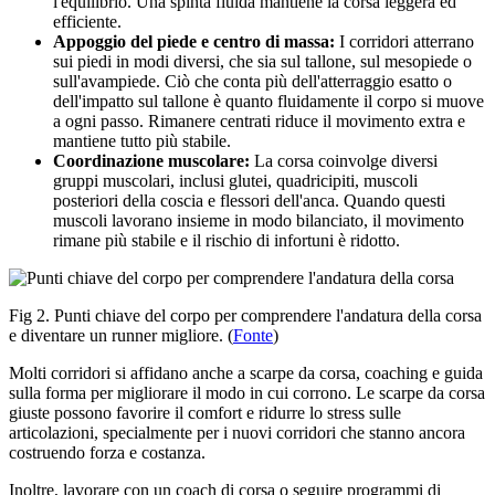
l'equilibrio. Una spinta fluida mantiene la corsa leggera ed
efficiente.
Appoggio del piede e centro di massa:
I corridori atterrano
sui piedi in modi diversi, che sia sul tallone, sul mesopiede o
sull'avampiede. Ciò che conta più dell'atterraggio esatto o
dell'impatto sul tallone è quanto fluidamente il corpo si muove
a ogni passo. Rimanere centrati riduce il movimento extra e
mantiene tutto più stabile.
Coordinazione muscolare:
La corsa coinvolge diversi
gruppi muscolari, inclusi glutei, quadricipiti, muscoli
posteriori della coscia e flessori dell'anca. Quando questi
muscoli lavorano insieme in modo bilanciato, il movimento
rimane più stabile e il rischio di infortuni è ridotto.
Fig 2. Punti chiave del corpo per comprendere l'andatura della corsa
e diventare un runner migliore. (
Fonte
)
Molti corridori si affidano anche a scarpe da corsa, coaching e guida
sulla forma per migliorare il modo in cui corrono. Le scarpe da corsa
giuste possono favorire il comfort e ridurre lo stress sulle
articolazioni, specialmente per i nuovi corridori che stanno ancora
costruendo forza e costanza.
Inoltre, lavorare con un coach di corsa o seguire programmi di