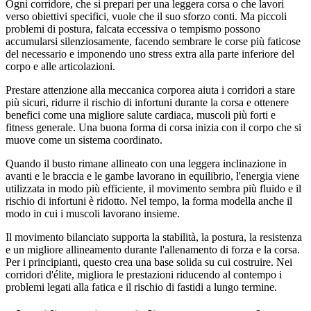
Ogni corridore, che si prepari per una leggera corsa o che lavori
verso obiettivi specifici, vuole che il suo sforzo conti. Ma piccoli
problemi di postura, falcata eccessiva o tempismo possono
accumularsi silenziosamente, facendo sembrare le corse più faticose
del necessario e imponendo uno stress extra alla parte inferiore del
corpo e alle articolazioni.
Prestare attenzione alla meccanica corporea aiuta i corridori a stare
più sicuri, ridurre il rischio di infortuni durante la corsa e ottenere
benefici come una migliore salute cardiaca, muscoli più forti e
fitness generale. Una buona forma di corsa inizia con il corpo che si
muove come un sistema coordinato.
Quando il busto rimane allineato con una leggera inclinazione in
avanti e le braccia e le gambe lavorano in equilibrio, l'energia viene
utilizzata in modo più efficiente, il movimento sembra più fluido e il
rischio di infortuni è ridotto. Nel tempo, la forma modella anche il
modo in cui i muscoli lavorano insieme.
Il movimento bilanciato supporta la stabilità, la postura, la resistenza
e un migliore allineamento durante l'allenamento di forza e la corsa.
Per i principianti, questo crea una base solida su cui costruire. Nei
corridori d'élite, migliora le prestazioni riducendo al contempo i
problemi legati alla fatica e il rischio di fastidi a lungo termine.