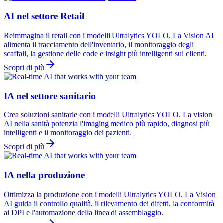
AI nel settore Retail
Reimmagina il retail con i modelli Ultralytics YOLO. La Vision AI
alimenta il tracciamento dell'inventario, il monitoraggio degli
scaffali, la gestione delle code e insight più intelligenti sui clienti.
Scopri di più
IA nel settore sanitario
Crea soluzioni sanitarie con i modelli Ultralytics YOLO. La vision
AI nella sanità potenzia l'imaging medico più rapido, diagnosi più
intelligenti e il monitoraggio dei pazienti.
Scopri di più
IA nella produzione
Ottimizza la produzione con i modelli Ultralytics YOLO. La Vision
AI guida il controllo qualità, il rilevamento dei difetti, la conformità
ai DPI e l'automazione della linea di assemblaggio.