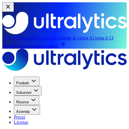
YOLO Vision 2026:
L'evento globale di vision AI torna il 13
settembre, in presenza e online.
Prodotti
Soluzioni
Risorse
Azienda
Prezzi
Licenze