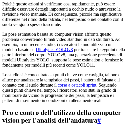
Poiché queste azioni si verificano così rapidamente, può essere
difficile osservare dettagli importanti a occhio nudo o attraverso la
revisione video manuale. Di conseguenza, piccole ma significative
differenze nel ritmo della falcata, nel tempismo o nel contatto con il
suolo vengono spesso trascurate.
La pose estimation basata su computer vision affronta questo
problema convertendo filmati video standard in dati strutturati. Ad
esempio, in un recente studio, i ricercatori hanno utilizzato un
modello basato su
Ultralytics YOLOv8
per tracciare i keypoint della
parte inferiore del corpo. YOLOv8, una generazione precedente di
modelli Ultralytics YOLO, supporta la pose estimation e fornisce le
fondamenta per modelli più recenti come YOLO11.
Lo studio si è concentrato su punti chiave come caviglia, tallone e
alluce per analizzare la tempistica dei passi, i pattern di falcata e il
contatto con il suolo durante il
corsa a ostacoli sprint
. Seguendo
questi punti chiave nel tempo, i ricercatori sono stati in grado di
monitorare da vicino la progressione dei passi, la tempistica e i
pattern di movimento in condizioni di allenamento reali.
Pro e contro dell'utilizzo della computer
vision per l'analisi dell'andatura
#