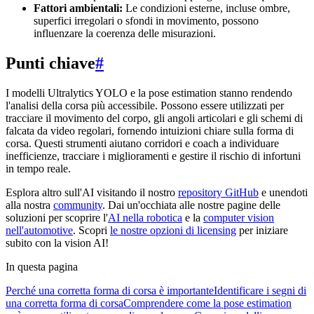
Fattori ambientali:
Le condizioni esterne, incluse ombre,
superfici irregolari o sfondi in movimento, possono
influenzare la coerenza delle misurazioni.
Punti chiave
#
I modelli Ultralytics YOLO e la pose estimation stanno rendendo
l'analisi della corsa più accessibile. Possono essere utilizzati per
tracciare il movimento del corpo, gli angoli articolari e gli schemi di
falcata da video regolari, fornendo intuizioni chiare sulla forma di
corsa. Questi strumenti aiutano corridori e coach a individuare
inefficienze, tracciare i miglioramenti e gestire il rischio di infortuni
in tempo reale.
Esplora altro sull'AI visitando il nostro
repository GitHub
e unendoti
alla nostra
community
. Dai un'occhiata alle nostre pagine delle
soluzioni per scoprire l'
AI nella robotica
e la
computer vision
nell'automotive
. Scopri
le nostre opzioni di licensing
per iniziare
subito con la vision AI!
In questa pagina
Perché una corretta forma di corsa è importante
Identificare i segni di
una corretta forma di corsa
Comprendere come la pose estimation