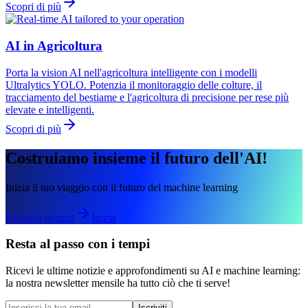
Scopri di più
AI in Agricoltura
Porta la vision AI nell'agricoltura intelligente con i modelli
Ultralytics YOLO. Potenzia il monitoraggio delle colture, il
tracciamento del bestiame e l'agricoltura di precisione per rese più
elevate e intelligenti.
Scopri di più
Costruiamo insieme il futuro dell'AI!
Inizia il tuo viaggio con il futuro del machine learning
Richiedi licenza
Inizia
Resta al passo con i tempi
Ricevi le ultime notizie e approfondimenti su AI e machine learning:
la nostra newsletter mensile ha tutto ciò che ti serve!
Iscriviti