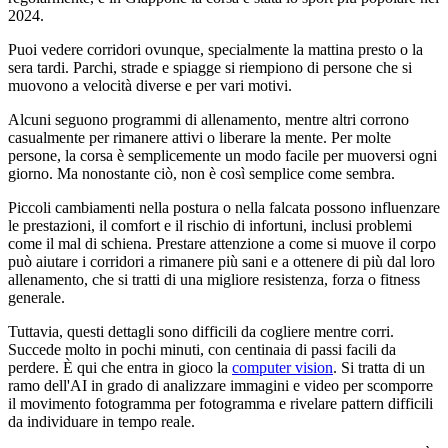
2024.
Puoi vedere corridori ovunque, specialmente la mattina presto o la
sera tardi. Parchi, strade e spiagge si riempiono di persone che si
muovono a velocità diverse e per vari motivi.
Alcuni seguono programmi di allenamento, mentre altri corrono
casualmente per rimanere attivi o liberare la mente. Per molte
persone, la corsa è semplicemente un modo facile per muoversi ogni
giorno. Ma nonostante ciò, non è così semplice come sembra.
Piccoli cambiamenti nella postura o nella falcata possono influenzare
le prestazioni, il comfort e il rischio di infortuni, inclusi problemi
come il mal di schiena. Prestare attenzione a come si muove il corpo
può aiutare i corridori a rimanere più sani e a ottenere di più dal loro
allenamento, che si tratti di una migliore resistenza, forza o fitness
generale.
Tuttavia, questi dettagli sono difficili da cogliere mentre corri.
Succede molto in pochi minuti, con centinaia di passi facili da
perdere. È qui che entra in gioco la
computer vision
. Si tratta di un
ramo dell'AI in grado di analizzare immagini e video per scomporre
il movimento fotogramma per fotogramma e rivelare pattern difficili
da individuare in tempo reale.