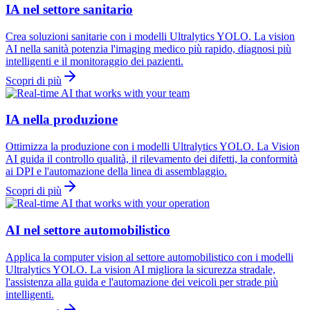
IA nel settore sanitario
Crea soluzioni sanitarie con i modelli Ultralytics YOLO. La vision
AI nella sanità potenzia l'imaging medico più rapido, diagnosi più
intelligenti e il monitoraggio dei pazienti.
Scopri di più
IA nella produzione
Ottimizza la produzione con i modelli Ultralytics YOLO. La Vision
AI guida il controllo qualità, il rilevamento dei difetti, la conformità
ai DPI e l'automazione della linea di assemblaggio.
Scopri di più
AI nel settore automobilistico
Applica la computer vision al settore automobilistico con i modelli
Ultralytics YOLO. La vision AI migliora la sicurezza stradale,
l'assistenza alla guida e l'automazione dei veicoli per strade più
intelligenti.