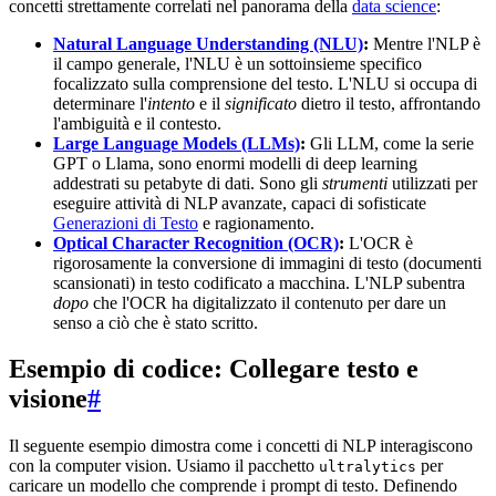
concetti strettamente correlati nel panorama della
data science
:
Natural Language Understanding (NLU)
:
Mentre l'NLP è
il campo generale, l'NLU è un sottoinsieme specifico
focalizzato sulla comprensione del testo. L'NLU si occupa di
determinare l'
intento
e il
significato
dietro il testo, affrontando
l'ambiguità e il contesto.
Large Language Models (LLMs)
:
Gli LLM, come la serie
GPT o Llama, sono enormi modelli di deep learning
addestrati su petabyte di dati. Sono gli
strumenti
utilizzati per
eseguire attività di NLP avanzate, capaci di sofisticate
Generazioni di Testo
e ragionamento.
Optical Character Recognition (OCR)
:
L'OCR è
rigorosamente la conversione di immagini di testo (documenti
scansionati) in testo codificato a macchina. L'NLP subentra
dopo
che l'OCR ha digitalizzato il contenuto per dare un
senso a ciò che è stato scritto.
Esempio di codice: Collegare testo e
visione
#
Il seguente esempio dimostra come i concetti di NLP interagiscono
con la computer vision. Usiamo il pacchetto
per
ultralytics
caricare un modello che comprende i prompt di testo. Definendo