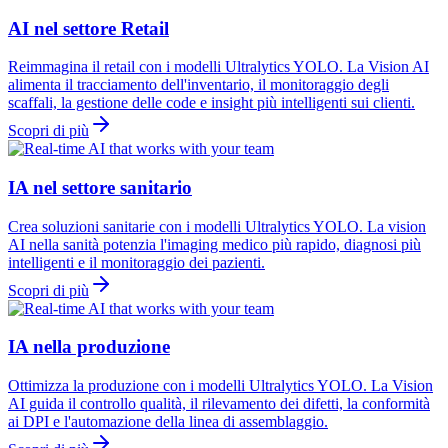
AI nel settore Retail
Reimmagina il retail con i modelli Ultralytics YOLO. La Vision AI
alimenta il tracciamento dell'inventario, il monitoraggio degli
scaffali, la gestione delle code e insight più intelligenti sui clienti.
Scopri di più
IA nel settore sanitario
Crea soluzioni sanitarie con i modelli Ultralytics YOLO. La vision
AI nella sanità potenzia l'imaging medico più rapido, diagnosi più
intelligenti e il monitoraggio dei pazienti.
Scopri di più
IA nella produzione
Ottimizza la produzione con i modelli Ultralytics YOLO. La Vision
AI guida il controllo qualità, il rilevamento dei difetti, la conformità
ai DPI e l'automazione della linea di assemblaggio.