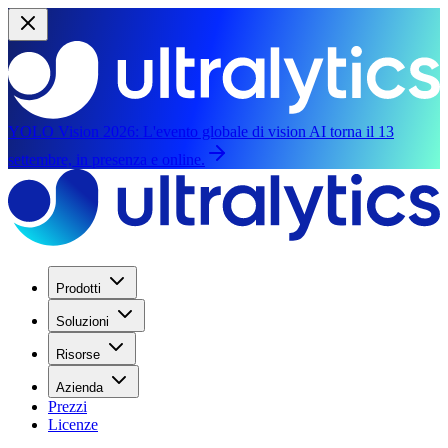
YOLO Vision 2026:
L'evento globale di vision AI torna il 13
settembre, in presenza e online.
Prodotti
Soluzioni
Risorse
Azienda
Prezzi
Licenze