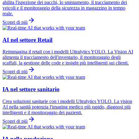
abilita l'ispezione dei pacchi, lo smistamento, il tracciamento dei
veicoli e il monitoraggio della sicurezza in magazzino in tempo
reale.
Scopri di più
AI nel settore Retail
Reimmagina il retail con i modelli Ultralytics YOLO. La Vision AI
alimenta il tracciamento dell'inventario, il monitoraggio degli
scaffali, la gestione delle code e insight più intelligenti sui clienti.
Scopri di più
IA nel settore sanitario
Crea soluzioni sanitarie con i modelli Ultralytics YOLO. La vision
AI nella sanità potenzia l'imaging medico più rapido, diagnosi più
intelligenti e il monitoraggio dei pazienti.
Scopri di più
IA nella produzione