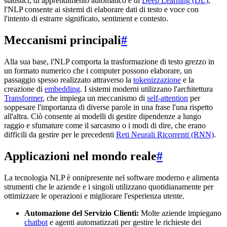
statistici, di apprendimento automatico e di
Deep Learning (DL)
,
l'NLP consente ai sistemi di elaborare dati di testo e voce con
l'intento di estrarre significato, sentiment e contesto.
Meccanismi principali
#
Alla sua base, l'NLP comporta la trasformazione di testo grezzo in
un formato numerico che i computer possono elaborare, un
passaggio spesso realizzato attraverso la
tokenizzazione
e la
creazione di
embedding
. I sistemi moderni utilizzano l'architettura
Transformer
, che impiega un meccanismo di
self-attention
per
soppesare l'importanza di diverse parole in una frase l'una rispetto
all'altra. Ciò consente ai modelli di gestire dipendenze a lungo
raggio e sfumature come il sarcasmo o i modi di dire, che erano
difficili da gestire per le precedenti
Reti Neurali Ricorrenti (RNN)
.
Applicazioni nel mondo reale
#
La tecnologia NLP è onnipresente nel software moderno e alimenta
strumenti che le aziende e i singoli utilizzano quotidianamente per
ottimizzare le operazioni e migliorare l'esperienza utente.
Automazione del Servizio Clienti:
Molte aziende impiegano
chatbot
e agenti automatizzati per gestire le richieste dei