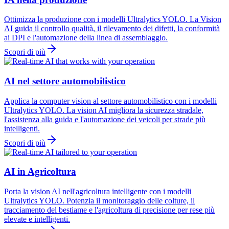
Ottimizza la produzione con i modelli Ultralytics YOLO. La Vision
AI guida il controllo qualità, il rilevamento dei difetti, la conformità
ai DPI e l'automazione della linea di assemblaggio.
Scopri di più
AI nel settore automobilistico
Applica la computer vision al settore automobilistico con i modelli
Ultralytics YOLO. La vision AI migliora la sicurezza stradale,
l'assistenza alla guida e l'automazione dei veicoli per strade più
intelligenti.
Scopri di più
AI in Agricoltura
Porta la vision AI nell'agricoltura intelligente con i modelli
Ultralytics YOLO. Potenzia il monitoraggio delle colture, il
tracciamento del bestiame e l'agricoltura di precisione per rese più
elevate e intelligenti.