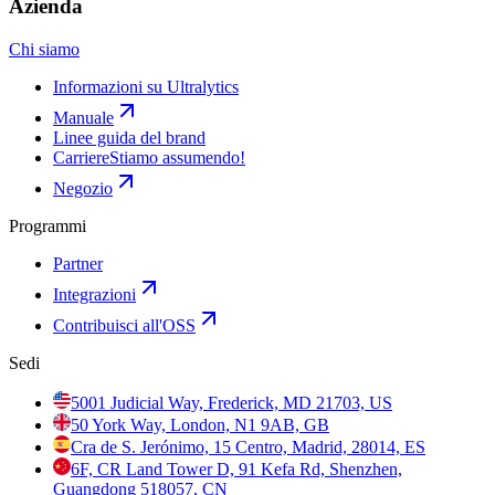
Azienda
Chi siamo
Informazioni su Ultralytics
Manuale
Linee guida del brand
Carriere
Stiamo assumendo!
Negozio
Programmi
Partner
Integrazioni
Contribuisci all'OSS
Sedi
5001 Judicial Way, Frederick, MD 21703, US
50 York Way, London, N1 9AB, GB
Cra de S. Jerónimo, 15 Centro, Madrid, 28014, ES
6F, CR Land Tower D, 91 Kefa Rd, Shenzhen,
Guangdong 518057, CN