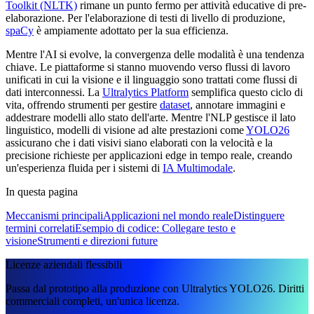
Toolkit (NLTK)
rimane un punto fermo per attività educative di pre-
elaborazione. Per l'elaborazione di testi di livello di produzione,
spaCy
è ampiamente adottato per la sua efficienza.
Mentre l'AI si evolve, la convergenza delle modalità è una tendenza
chiave. Le piattaforme si stanno muovendo verso flussi di lavoro
unificati in cui la visione e il linguaggio sono trattati come flussi di
dati interconnessi. La
Ultralytics Platform
semplifica questo ciclo di
vita, offrendo strumenti per gestire
dataset
, annotare immagini e
addestrare modelli allo stato dell'arte. Mentre l'NLP gestisce il lato
linguistico, modelli di visione ad alte prestazioni come
YOLO26
assicurano che i dati visivi siano elaborati con la velocità e la
precisione richieste per applicazioni edge in tempo reale, creando
un'esperienza fluida per i sistemi di
IA Multimodale
.
In questa pagina
Meccanismi principali
Applicazioni nel mondo reale
Distinguere
termini correlati
Esempio di codice: Collegare testo e
visione
Strumenti e direzioni future
Licenze aziendali flessibili
Passa dal prototipo alla produzione con Ultralytics YOLO26. Diritti
commerciali completi, un'unica licenza.