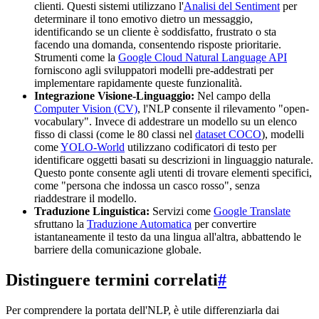
clienti. Questi sistemi utilizzano l'
Analisi del Sentiment
per
determinare il tono emotivo dietro un messaggio,
identificando se un cliente è soddisfatto, frustrato o sta
facendo una domanda, consentendo risposte prioritarie.
Strumenti come la
Google Cloud Natural Language API
forniscono agli sviluppatori modelli pre-addestrati per
implementare rapidamente queste funzionalità.
Integrazione Visione-Linguaggio:
Nel campo della
Computer Vision (CV)
, l'NLP consente il rilevamento "open-
vocabulary". Invece di addestrare un modello su un elenco
fisso di classi (come le 80 classi nel
dataset COCO
), modelli
come
YOLO-World
utilizzano codificatori di testo per
identificare oggetti basati su descrizioni in linguaggio naturale.
Questo ponte consente agli utenti di trovare elementi specifici,
come "persona che indossa un casco rosso", senza
riaddestrare il modello.
Traduzione Linguistica:
Servizi come
Google Translate
sfruttano la
Traduzione Automatica
per convertire
istantaneamente il testo da una lingua all'altra, abbattendo le
barriere della comunicazione globale.
Distinguere termini correlati
#
Per comprendere la portata dell'NLP, è utile differenziarla dai