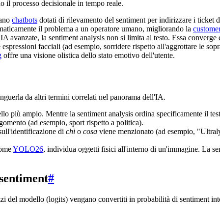
do il processo decisionale in tempo reale.
tano
chatbots
dotati di rilevamento del sentiment per indirizzare i ticket 
tomaticamente il problema a un operatore umano, migliorando la
customer
IA avanzate, la sentiment analysis non si limita al testo. Essa converge
e espressioni facciali (ad esempio, sorridere rispetto all'aggrottare le
g
offre una visione olistica dello stato emotivo dell'utente.
inguerla da altri termini correlati nel panorama dell'IA.
llo più ampio. Mentre la sentiment analysis ordina specificamente il testo 
gomento (ad esempio, sport rispetto a politica).
ll'identificazione di
chi
o
cosa
viene menzionato (ad esempio, "Ultralyt
come
YOLO26
, individua oggetti fisici all'interno di un'immagine. La se
 sentiment
#
del modello (logits) vengano convertiti in probabilità di sentiment inter