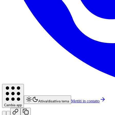
Mettiti in contatto
Attiva/disattiva tema
Cambia app