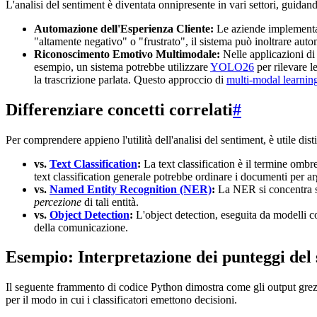
L'analisi del sentiment è diventata onnipresente in vari settori, guidan
Automazione dell'Esperienza Cliente:
Le aziende implemen
"altamente negativo" o "frustrato", il sistema può inoltrare au
Riconoscimento Emotivo Multimodale:
Nelle applicazioni di 
esempio, un sistema potrebbe utilizzare
YOLO26
per rilevare l
la trascrizione parlata. Questo approccio di
multi-modal learnin
Differenziare concetti correlati
#
Per comprendere appieno l'utilità dell'analisi del sentiment, è utile dist
vs.
Text Classification
:
La text classification è il termine ombre
text classification generale potrebbe ordinare i documenti per ar
vs.
Named Entity Recognition (NER)
:
La NER si concentra su
percezione
di tali entità.
vs.
Object Detection
:
L'object detection, eseguita da modelli 
della comunicazione.
Esempio: Interpretazione dei punteggi del
Il seguente frammento di codice Python dimostra come gli output grezzi 
per il modo in cui i classificatori emettono decisioni.