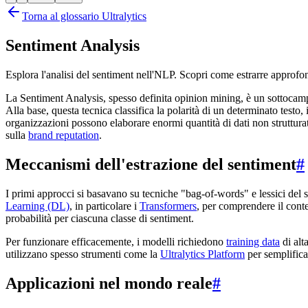
Torna al glossario Ultralytics
Sentiment Analysis
Esplora l'analisi del sentiment nell'NLP. Scopri come estrarre appro
La Sentiment Analysis, spesso definita opinion mining, è un sottocam
Alla base, questa tecnica classifica la polarità di un determinato testo,
organizzazioni possono elaborare enormi quantità di dati non strutturat
sulla
brand reputation
.
Meccanismi dell'estrazione del sentiment
#
I primi approcci si basavano su tecniche "bag-of-words" e lessici del se
Learning (DL)
, in particolare i
Transformers
, per comprendere il conte
probabilità per ciascuna classe di sentiment.
Per funzionare efficacemente, i modelli richiedono
training data
di alt
utilizzano spesso strumenti come la
Ultralytics Platform
per semplificar
Applicazioni nel mondo reale
#