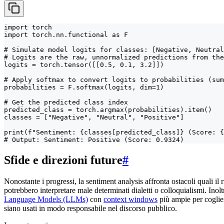
import torch

import torch.nn.functional as F

# Simulate model logits for classes: [Negative, Neutral
# Logits are the raw, unnormalized predictions from the
logits = torch.tensor([[0.5, 0.1, 3.2]])

# Apply softmax to convert logits to probabilities (sum
probabilities = F.softmax(logits, dim=1)

# Get the predicted class index

predicted_class = torch.argmax(probabilities).item()

classes = ["Negative", "Neutral", "Positive"]

print(f"Sentiment: {classes[predicted_class]} (Score: {
# Output: Sentiment: Positive (Score: 0.9324)
Sfide e direzioni future
#
Nonostante i progressi, la sentiment analysis affronta ostacoli quali i
potrebbero interpretare male determinati dialetti o colloquialismi. Inolt
Language Models (LLMs)
con
context windows
più ampie per coglier
siano usati in modo responsabile nel discorso pubblico.