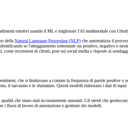
fondimenti emotivi usando il ML e migliorare l'AI multimodale con Ultr
po della
Natural Language Processing (NLP)
che automatizza il process
 identificando se l'atteggiamento sottostante sia positivo, negativo o neut
i, come recensioni di clienti, post sui social media e risposte ai sondag
ntiment, che si limitavano a contare la frequenza di parole positive o ne
sto, il sarcasmo e le sfumature. Questi modelli elaborano i dati di input 
a qualità che siano stati accuratamente annotati. Gli utenti che gestiscono
e i flussi di lavoro di annotazione e gestione dei modelli.