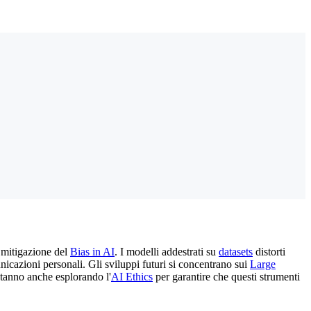
a mitigazione del
Bias in AI
. I modelli addestrati su
datasets
distorti
cazioni personali. Gli sviluppi futuri si concentrano sui
Large
stanno anche esplorando l'
AI Ethics
per garantire che questi strumenti