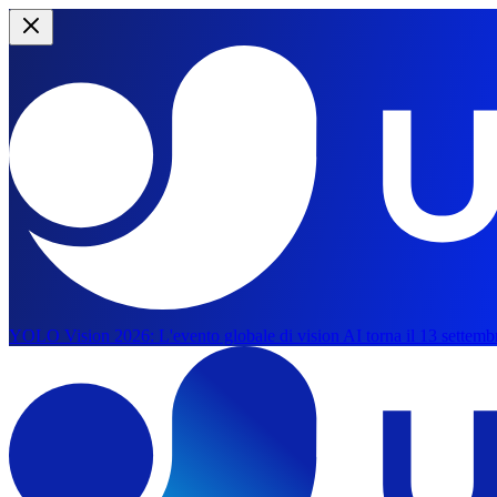
YOLO Vision 2026:
L'evento globale di vision AI torna il 13 settemb