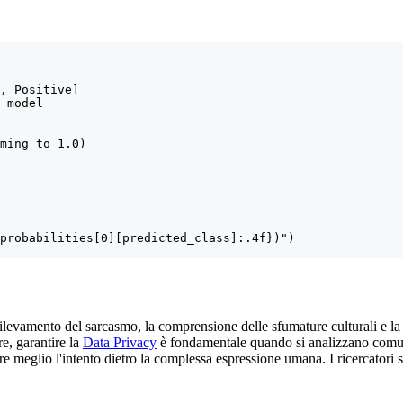
, Positive]

 model

ming to 1.0)

probabilities[0][predicted_class]:.4f})")

l rilevamento del sarcasmo, la comprensione delle sfumature culturali e l
re, garantire la
Data Privacy
è fondamentale quando si analizzano comuni
e meglio l'intento dietro la complessa espressione umana. I ricercatori 