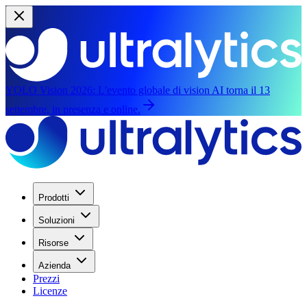
YOLO Vision 2026:
L'evento globale di vision AI torna il 13
settembre, in presenza e online.
Prodotti
Soluzioni
Risorse
Azienda
Prezzi
Licenze