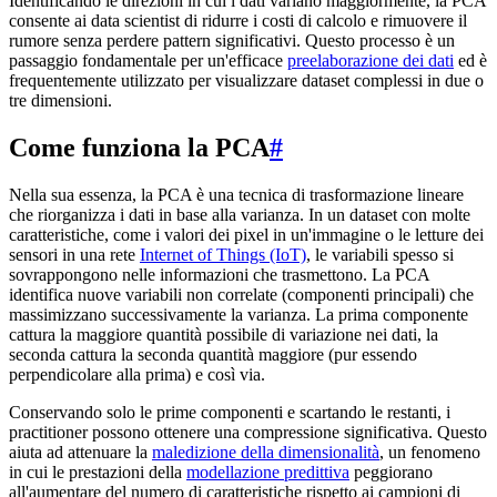
Identificando le direzioni in cui i dati variano maggiormente, la PCA
consente ai data scientist di ridurre i costi di calcolo e rimuovere il
rumore senza perdere pattern significativi. Questo processo è un
passaggio fondamentale per un'efficace
preelaborazione dei dati
ed è
frequentemente utilizzato per visualizzare dataset complessi in due o
tre dimensioni.
Come funziona la PCA
#
Nella sua essenza, la PCA è una tecnica di trasformazione lineare
che riorganizza i dati in base alla varianza. In un dataset con molte
caratteristiche, come i valori dei pixel in un'immagine o le letture dei
sensori in una rete
Internet of Things (IoT)
, le variabili spesso si
sovrappongono nelle informazioni che trasmettono. La PCA
identifica nuove variabili non correlate (componenti principali) che
massimizzano successivamente la varianza. La prima componente
cattura la maggiore quantità possibile di variazione nei dati, la
seconda cattura la seconda quantità maggiore (pur essendo
perpendicolare alla prima) e così via.
Conservando solo le prime componenti e scartando le restanti, i
practitioner possono ottenere una compressione significativa. Questo
aiuta ad attenuare la
maledizione della dimensionalità
, un fenomeno
in cui le prestazioni della
modellazione predittiva
peggiorano
all'aumentare del numero di caratteristiche rispetto ai campioni di