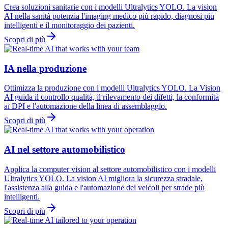
Crea soluzioni sanitarie con i modelli Ultralytics YOLO. La vision
AI nella sanità potenzia l'imaging medico più rapido, diagnosi più
intelligenti e il monitoraggio dei pazienti.
Scopri di più
IA nella produzione
Ottimizza la produzione con i modelli Ultralytics YOLO. La Vision
AI guida il controllo qualità, il rilevamento dei difetti, la conformità
ai DPI e l'automazione della linea di assemblaggio.
Scopri di più
AI nel settore automobilistico
Applica la computer vision al settore automobilistico con i modelli
Ultralytics YOLO. La vision AI migliora la sicurezza stradale,
l'assistenza alla guida e l'automazione dei veicoli per strade più
intelligenti.
Scopri di più