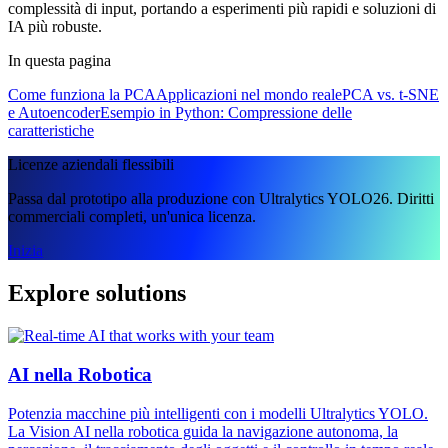
complessità di input, portando a esperimenti più rapidi e soluzioni di
IA più robuste.
In questa pagina
Come funziona la PCA
Applicazioni nel mondo reale
PCA vs. t-SNE
e Autoencoder
Esempio in Python: Compressione delle
caratteristiche
Licenze aziendali flessibili
Passa dal prototipo alla produzione con Ultralytics YOLO26. Diritti
commerciali completi, un'unica licenza.
Inizia
Explore solutions
AI nella Robotica
Potenzia macchine più intelligenti con i modelli Ultralytics YOLO.
La Vision AI nella robotica guida la navigazione autonoma, la