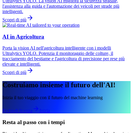
Ultralytics YOLO. La vision AI migliora la sicurezza stradale,
l'assistenza alla guida e l'automazione dei veicoli per strade più
intelligenti.
Scopri di più
AI in Agricoltura
Porta la vision AI nell'agricoltura intelligente con i modelli
Ultralytics YOLO. Potenzia il monitoraggio delle colture, il
tracciamento del bestiame e l'agricoltura di precisione per rese più
elevate e intelligenti.
Scopri di più
Costruiamo insieme il futuro dell'AI!
Inizia il tuo viaggio con il futuro del machine learning
Richiedi licenza
Inizia
Resta al passo con i tempi