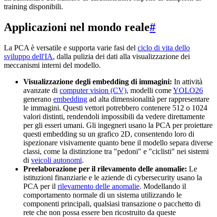
training disponibili.
Applicazioni nel mondo reale
#
La PCA è versatile e supporta varie fasi del
ciclo di vita dello
sviluppo dell'IA
, dalla pulizia dei dati alla visualizzazione dei
meccanismi interni del modello.
Visualizzazione degli embedding di immagini:
In attività
avanzate di
computer vision (CV)
, modelli come
YOLO26
generano
embedding
ad alta dimensionalità per rappresentare
le immagini. Questi vettori potrebbero contenere 512 o 1024
valori distinti, rendendoli impossibili da vedere direttamente
per gli esseri umani. Gli ingegneri usano la PCA per proiettare
questi embedding su un grafico 2D, consentendo loro di
ispezionare visivamente quanto bene il modello separa diverse
classi, come la distinzione tra "pedoni" e "ciclisti" nei sistemi
di
veicoli autonomi
.
Preelaborazione per il rilevamento delle anomalie:
Le
istituzioni finanziarie e le aziende di cybersecurity usano la
PCA per il
rilevamento delle anomalie
. Modellando il
comportamento normale di un sistema utilizzando le
componenti principali, qualsiasi transazione o pacchetto di
rete che non possa essere ben ricostruito da queste