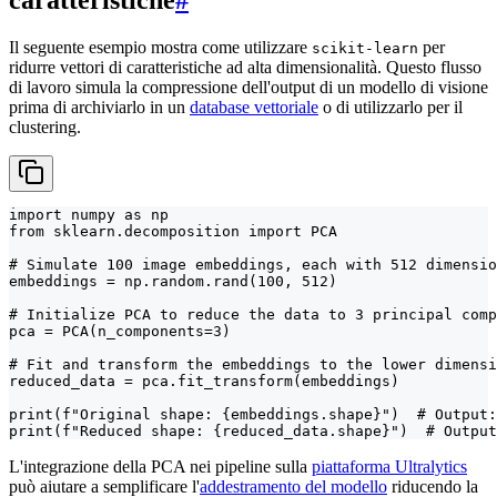
caratteristiche
#
Il seguente esempio mostra come utilizzare
per
scikit-learn
ridurre vettori di caratteristiche ad alta dimensionalità. Questo flusso
di lavoro simula la compressione dell'output di un modello di visione
prima di archiviarlo in un
database vettoriale
o di utilizzarlo per il
clustering.
import numpy as np

from sklearn.decomposition import PCA

# Simulate 100 image embeddings, each with 512 dimensio
embeddings = np.random.rand(100, 512)

# Initialize PCA to reduce the data to 3 principal comp
pca = PCA(n_components=3)

# Fit and transform the embeddings to the lower dimensi
reduced_data = pca.fit_transform(embeddings)

print(f"Original shape: {embeddings.shape}")  # Output:
print(f"Reduced shape: {reduced_data.shape}")  # Output
L'integrazione della PCA nei pipeline sulla
piattaforma Ultralytics
può aiutare a semplificare l'
addestramento del modello
riducendo la