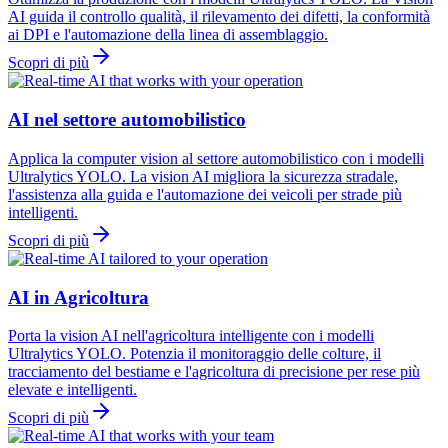
AI guida il controllo qualità, il rilevamento dei difetti, la conformità
ai DPI e l'automazione della linea di assemblaggio.
Scopri di più
AI nel settore automobilistico
Applica la computer vision al settore automobilistico con i modelli
Ultralytics YOLO. La vision AI migliora la sicurezza stradale,
l'assistenza alla guida e l'automazione dei veicoli per strade più
intelligenti.
Scopri di più
AI in Agricoltura
Porta la vision AI nell'agricoltura intelligente con i modelli
Ultralytics YOLO. Potenzia il monitoraggio delle colture, il
tracciamento del bestiame e l'agricoltura di precisione per rese più
elevate e intelligenti.
Scopri di più