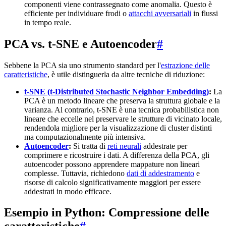
componenti viene contrassegnato come anomalia. Questo è
efficiente per individuare frodi o
attacchi avversariali
in flussi
in tempo reale.
PCA vs. t-SNE e Autoencoder
#
Sebbene la PCA sia uno strumento standard per l'
estrazione delle
caratteristiche
, è utile distinguerla da altre tecniche di riduzione:
t-SNE (t-Distributed Stochastic Neighbor Embedding)
:
La
PCA è un metodo lineare che preserva la struttura globale e la
varianza. Al contrario, t-SNE è una tecnica probabilistica non
lineare che eccelle nel preservare le strutture di vicinato locale,
rendendola migliore per la visualizzazione di cluster distinti
ma computazionalmente più intensiva.
Autoencoder
:
Si tratta di
reti neurali
addestrate per
comprimere e ricostruire i dati. A differenza della PCA, gli
autoencoder possono apprendere mappature non lineari
complesse. Tuttavia, richiedono
dati di addestramento
e
risorse di calcolo significativamente maggiori per essere
addestrati in modo efficace.
Esempio in Python: Compressione delle