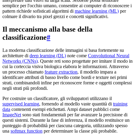
interpretare dati visivi su larga scala. Sebbene possa sembrare
semplice per l'occhio umano, consentire ai computer di riconoscere i
pattern richiede sofisticati algoritmi di
machine learning (ML)
per
colmare il divario tra pixel grezzi e concetti significativi.
Il meccanismo alla base della
classificazione
#
La moderna classificazione delle immagini si basa fortemente su
architetture di
deep learning (DL)
note come
Convolutional Neural
Networks (CNNs)
. Queste reti sono progettate per imitare il modo in
cui la corteccia visiva biologica elabora le informazioni. Attraverso
un processo chiamato
feature extraction
, il modello impara a
identificare attributi di basso livello come bordi e texture nei primi
strati, combinandoli infine per riconoscere forme e oggetti complessi
negli strati più profondi.
Per costruire un classificatore, gli sviluppatori utilizzano il
supervised learning
, fornendo al modello vaste quantità di
training
data
contenenti esempi etichettati. Ampi dataset pubblici come
ImageNet
sono stati fondamentali per far avanzare la precisione di
questi sistemi. Durante la fase di inferenza, il modello restituisce un
punteggio di probabilità per ciascuna categoria, utilizzando spesso
una
softmax function
per determinare la classe più probabile.