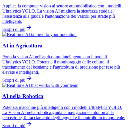
Applica la computer vision al settore automobilistico con i modelli
Ultralytics YOLO. La vision AI migliora la sicurezza stradale,
l'assistenza alla guida e l'automazione dei veicoli per strade più
intelligenti.
Scopri di più
AI in Agricoltura
Porta la vision AI nell'agricoltura intelligente con i modelli
Ultralytics YOLO. Potenzia il monitoraggio delle colture, il
tracciamento del bestiame e l'agricoltura di precisione per rese più
elevate e intelligenti.
Scopri di più
AI nella Robotica
Potenzia macchine più intelligenti con i modelli Ultralytics YOLO.
La Vision AI nella robotica guida la navigazione autonoma, la
percezione, il tracciamento degli oggetti e il controllo in tempo reale.
Scopri di più