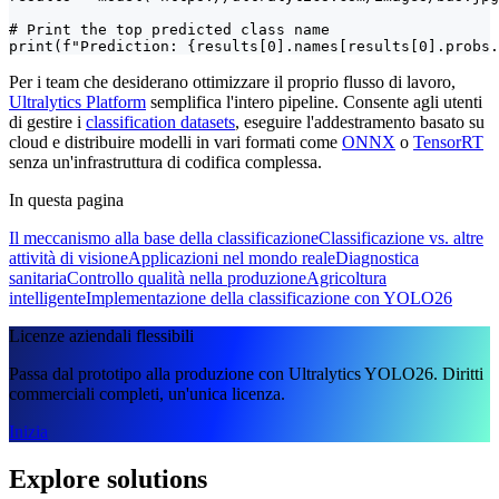
# Print the top predicted class name

print(f"Prediction: {results[0].names[results[0].probs.
Per i team che desiderano ottimizzare il proprio flusso di lavoro,
Ultralytics Platform
semplifica l'intero pipeline. Consente agli utenti
di gestire i
classification datasets
, eseguire l'addestramento basato su
cloud e distribuire modelli in vari formati come
ONNX
o
TensorRT
senza un'infrastruttura di codifica complessa.
In questa pagina
Il meccanismo alla base della classificazione
Classificazione vs. altre
attività di visione
Applicazioni nel mondo reale
Diagnostica
sanitaria
Controllo qualità nella produzione
Agricoltura
intelligente
Implementazione della classificazione con YOLO26
Licenze aziendali flessibili
Passa dal prototipo alla produzione con Ultralytics YOLO26. Diritti
commerciali completi, un'unica licenza.
Inizia
Explore solutions