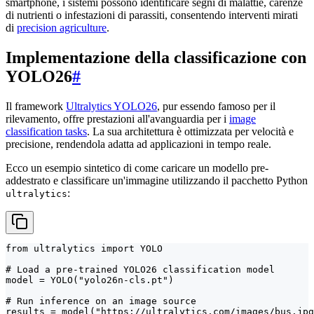
smartphone, i sistemi possono identificare segni di malattie, carenze
di nutrienti o infestazioni di parassiti, consentendo interventi mirati
di
precision agriculture
.
Implementazione della classificazione con
YOLO26
#
Il framework
Ultralytics YOLO26
, pur essendo famoso per il
rilevamento, offre prestazioni all'avanguardia per i
image
classification tasks
. La sua architettura è ottimizzata per velocità e
precisione, rendendola adatta ad applicazioni in tempo reale.
Ecco un esempio sintetico di come caricare un modello pre-
addestrato e classificare un'immagine utilizzando il pacchetto Python
:
ultralytics
from ultralytics import YOLO

# Load a pre-trained YOLO26 classification model

model = YOLO("yolo26n-cls.pt")

# Run inference on an image source

results = model("https://ultralytics.com/images/bus.jpg