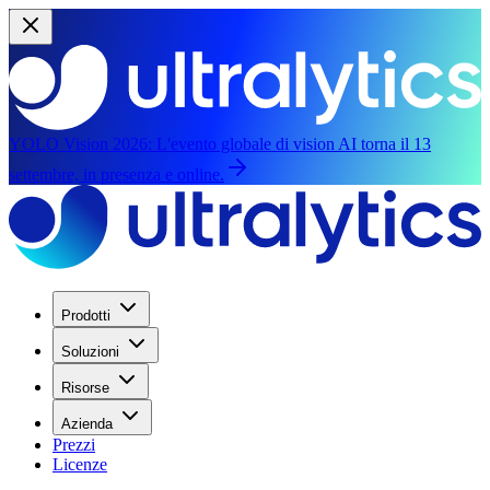
YOLO Vision 2026:
L'evento globale di vision AI torna il 13
settembre, in presenza e online.
Prodotti
Soluzioni
Risorse
Azienda
Prezzi
Licenze