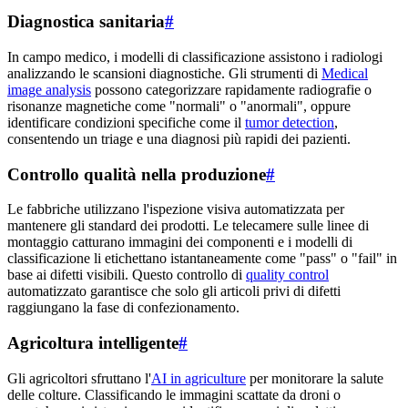
Diagnostica sanitaria
#
In campo medico, i modelli di classificazione assistono i radiologi
analizzando le scansioni diagnostiche. Gli strumenti di
Medical
image analysis
possono categorizzare rapidamente radiografie o
risonanze magnetiche come "normali" o "anormali", oppure
identificare condizioni specifiche come il
tumor detection
,
consentendo un triage e una diagnosi più rapidi dei pazienti.
Controllo qualità nella produzione
#
Le fabbriche utilizzano l'ispezione visiva automatizzata per
mantenere gli standard dei prodotti. Le telecamere sulle linee di
montaggio catturano immagini dei componenti e i modelli di
classificazione li etichettano istantaneamente come "pass" o "fail" in
base ai difetti visibili. Questo controllo di
quality control
automatizzato garantisce che solo gli articoli privi di difetti
raggiungano la fase di confezionamento.
Agricoltura intelligente
#
Gli agricoltori sfruttano l'
AI in agriculture
per monitorare la salute
delle colture. Classificando le immagini scattate da droni o