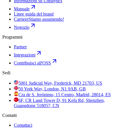
Informazioni su Ultralytics
Manuale
Linee guida del brand
Carriere
Stiamo assumendo!
Negozio
Programmi
Partner
Integrazioni
Contribuisci all'OSS
Sedi
5001 Judicial Way, Frederick, MD 21703, US
50 York Way, London, N1 9AB, GB
Cra de S. Jerónimo, 15 Centro, Madrid, 28014, ES
6F, CR Land Tower D, 91 Kefa Rd, Shenzhen,
Guangdong 518057, CN
Contatti
Contattaci