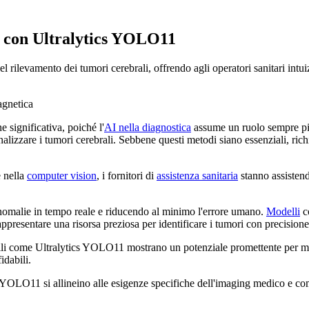
e con Ultralytics YOLO11
ilevamento dei tumori cerebrali, offrendo agli operatori sanitari intuiz
 significativa, poiché l'
AI nella diagnostica
assume un ruolo sempre più 
nalizzare i tumori cerebrali. Sebbene questi metodi siano essenziali, ri
e nella
computer vision
, i fornitori di
assistenza sanitaria
stanno assistend
 anomalie in tempo reale e riducendo al minimo l'errore umano.
Modelli
c
presentare una risorsa preziosa per identificare i tumori con precisione 
li come Ultralytics YOLO11 mostrano un potenziale promettente per migli
fidabili.
 YOLO11 si allineino alle esigenze specifiche dell'imaging medico e com