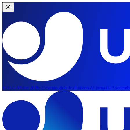
YOLO Vision 2026:
L'evento globale di vision AI torna il 13 settemb