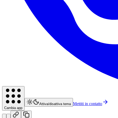
Mettiti in contatto
Attiva/disattiva tema
Cambia app