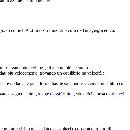
anificazione del trattamento.
o di come l'IA ottimizzi i flussi di lavoro dell'imaging medico,
r un rilevamento degli oggetti ancora più accurato.
dati più velocemente, trovando un equilibrio tra velocità e
ositivi edge alle piattaforme basate su cloud e sistemi compatibili con
nstance segmentation,
image classification
, stima della posa e
oriented
 computer vision nell'assistenza sanitaria, consentendo loro di