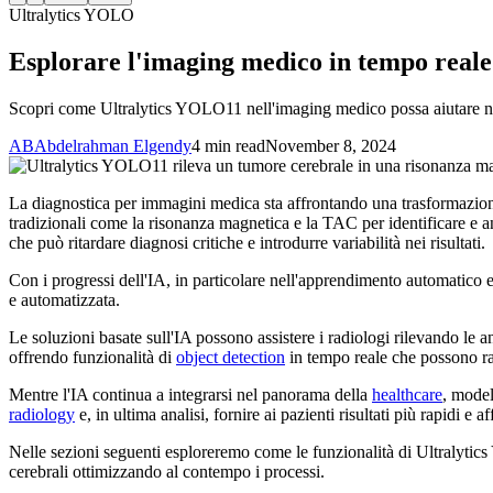
Ultralytics YOLO
Esplorare l'imaging medico in tempo real
Scopri come Ultralytics YOLO11 nell'imaging medico possa aiutare nel r
AB
Abdelrahman Elgendy
4 min read
November 8, 2024
La diagnostica per immagini medica sta affrontando una trasformazione
tradizionali come la risonanza magnetica e la TAC per identificare e a
che può ritardare diagnosi critiche e introdurre variabilità nei risultati.
Con i progressi dell'IA, in particolare nell'apprendimento automatico 
e automatizzata.
Le soluzioni basate sull'IA possono assistere i radiologi rilevando le
offrendo funzionalità di
object detection
in tempo reale che possono rap
Mentre l'IA continua a integrarsi nel panorama della
healthcare
, model
radiology
e, in ultima analisi, fornire ai pazienti risultati più rapidi e af
Nelle sezioni seguenti esploreremo come le funzionalità di Ultralytics
cerebrali ottimizzando al contempo i processi.