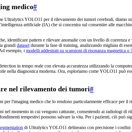
ging medico
#
me Ultralytics YOLO11 per il rilevamento dei tumori cerebrali, diamo un
telligenza artificiale (IA) che si concentra sul consentire alle macchine 
he, identificare pattern e rilevare anomalie con un livello di coerenza e
da grandi
dataset
durante la fase di training, analizzando migliaia di esempi
. Ad esempio, i
modelli addestrati su scansioni di risonanza magnetica 
 detection in tempo reale con elevata accuratezza utilizzando la compute
le nella diagnostica moderna. Ora, esploriamo come YOLO11 può essere 
re nel rilevamento dei tumori
#
i per l'imaging medico che lo rendono particolarmente efficace per il r
i nel momento in cui vengono catturate, consentendo ai radiologi di ril
dimenti tempestivi possono salvare la vita. Per i pazienti, ciò può signi
segmentation
di Ultralytics YOLO11 delineano con precisione i confini de