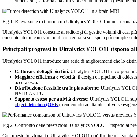
dimensioni, la forma e la diffusione di un tumore. Questo livello
Fig 1. Rilevazione di tumori con Ultralytics YOLO11 in una risonanz
Ultralytics YOLO11 consente ai radiologi di gestire volumi di casi più
consentendo ai team sanitari di concentrarsi su aspetti più complessi de
Principali progressi in Ultralytics YOLO11 rispetto all
Ultralytics YOLO11 introduce una serie di miglioramenti che lo distin
Catturare dettagli più fini
: Ultralytics YOLO11 incorpora un'ar
Maggiore efficienza e velocità
: il design e i pipeline di adde
accuratezza.
Distribuzione flessibile tra le piattaforme
: Ultralytics YOLO11
NVIDIA GPU.
Supporto esteso per attività diverse
: Ultralytics YOLO11 supp
object detection (OBB)
, rendendolo adattabile a diverse esigenz
Fig 2. Confronto delle prestazioni: Ultralytics YOLO11 rispetto ai p
Con queste funzionalità, Ultralytics YOLO11 può fornire una solida base