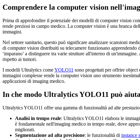
Comprendere la computer vision nell'ima
Prima di approfondire il potenziale dei modelli di computer vision co
rende preziosi in campo medico. La computer vision è una branca dell'in
immagini.
Nel settore sanitario, questo può significare analizzare scansioni medic
di computer vision distribuiti su telecamere funzionano apprendendo 
‘imparano’ a distinguere tra varie strutture all'interno di un'immagine
rispetto ai tumori.
I modelli Ultralytics come
YOLO11
sono progettati per offrire object
immagini complesse rende la computer vision uno strumento inestimabi
applicazioni di imaging medico.
In che modo Ultralytics YOLO11 può aiuta
Ultralytics YOLO11 offre una gamma di funzionalità ad alte prestazion
Analisi in tempo reale
: Ultralytics YOLO11 elabora le immagin
è fondamentale nell'imaging medico in tempo reale, dove approfon
migliorati.
Segmentazione ad alta precisione
: le funzionalità di
instance 