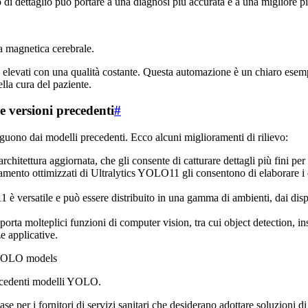
 di dettaglio può portare a una diagnosi più accurata e a una migliore pi
a magnetica cerebrale.
 elevati con una qualità costante. Questa automazione è un chiaro esempi
lla cura del paziente.
e versioni precedenti
#
guono dai modelli precedenti. Ecco alcuni miglioramenti di rilievo:
chitettura aggiornata, che gli consente di catturare dettagli più fini pe
stramento ottimizzati di Ultralytics YOLO11 gli consentono di elaborare i 
 è versatile e può essere distribuito in una gamma di ambienti, dai disp
orta molteplici funzioni di computer vision, tra cui object detection, i
e applicative.
recedenti modelli YOLO.
 per i fornitori di servizi sanitari che desiderano adottare soluzioni di