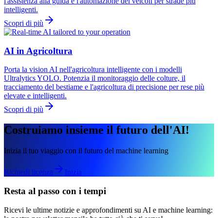
l'assistenza alla guida e l'automazione dei veicoli per strade più
intelligenti.
Scopri di più
AI in Agricoltura
Porta la vision AI nell'agricoltura intelligente con i modelli
Ultralytics YOLO. Potenzia il monitoraggio delle colture, il
tracciamento del bestiame e l'agricoltura di precisione per rese più
elevate e intelligenti.
Scopri di più
Costruiamo insieme il futuro dell'AI!
Inizia il tuo viaggio con il futuro del machine learning
Richiedi licenza
Inizia
Resta al passo con i tempi
Ricevi le ultime notizie e approfondimenti su AI e machine learning: