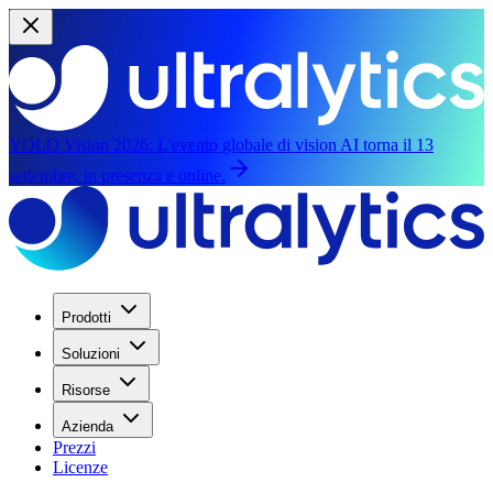
YOLO Vision 2026:
L'evento globale di vision AI torna il 13
settembre, in presenza e online.
Prodotti
Soluzioni
Risorse
Azienda
Prezzi
Licenze