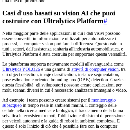
una linea di produzione.
Casi d'uso basati su vision AI che puoi
costruire con Ultralytics Platform
#
Nella maggior parte delle applicazioni in cui i dati visivi possono
essere convertiti in informazioni e utilizzati per automatizzare i
processi, la computer vision può fare la differenza. Questo vale in
tutti i settori, dall'assistenza sanitaria all'industria automobilistica, e
Ultralytics Platform è stata costruita per supportare questa versatilità.
La piattaforma supporta nativamente modelli all'avanguardia come
Ultralytics YOLO26
e una gamma di
attività di computer vision
, tra
cui object detection, image classification, instance segmentation,
pose estimation e oriented bounding box (OBB) detection. Grazie a
questa flessibilità, gli sviluppatori possono creare applicazioni per
molti scenari diversi in cui è necessario analizzare immagini o video.
Ad esempio, i team possono creare sistemi per il
monitoraggio
subacqueo
in tempo reale in ambienti marini, il conteggio delle
cellule nella ricerca medica e biologica, il tracciamento della fauna
selvatica in ecosistemi remoti, l'abilitazione di sistemi di percezione
per veicoli autonomi e la guida di robot in ambienti complessi. E
questo è solo l'inizio di ciò che è possibile fare con la computer