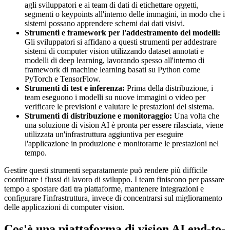
agli sviluppatori e ai team di dati di etichettare oggetti,
segmenti o keypoints all'interno delle immagini, in modo che i
sistemi possano apprendere schemi dai dati visivi.
Strumenti e framework per l'addestramento dei modelli:
Gli sviluppatori si affidano a questi strumenti per addestrare
sistemi di computer vision utilizzando dataset annotati e
modelli di deep learning, lavorando spesso all'interno di
framework di machine learning basati su Python come
PyTorch e TensorFlow.
Strumenti di test e inferenza:
Prima della distribuzione, i
team eseguono i modelli su nuove immagini o video per
verificare le previsioni e valutare le prestazioni del sistema.
Strumenti di distribuzione e monitoraggio:
Una volta che
una soluzione di vision AI è pronta per essere rilasciata, viene
utilizzata un'infrastruttura aggiuntiva per eseguire
l'applicazione in produzione e monitorarne le prestazioni nel
tempo.
Gestire questi strumenti separatamente può rendere più difficile
coordinare i flussi di lavoro di sviluppo. I team finiscono per passare
tempo a spostare dati tra piattaforme, mantenere integrazioni e
configurare l'infrastruttura, invece di concentrarsi sul miglioramento
delle applicazioni di computer vision.
Cos'è una piattaforma di vision AI end-to-