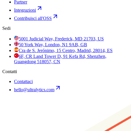
Partner
Integrazioni
Contribuisci all'OSS
Sedi
5001 Judicial Way, Frederick, MD 21703, US
50 York Way, London, N1 9AB, GB
Cra de S. Jerónimo, 15 Centro, Madrid, 28014, ES
6F, CR Land Tower D, 91 Kefa Rd, Shenzhen,
Guangdong 518057, CN
Contatti
Contattaci
hello@ultralytics.com