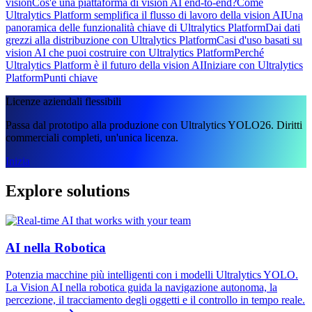
vision
Cos'è una piattaforma di vision AI end-to-end?
Come
Ultralytics Platform semplifica il flusso di lavoro della vision AI
Una
panoramica delle funzionalità chiave di Ultralytics Platform
Dai dati
grezzi alla distribuzione con Ultralytics Platform
Casi d'uso basati su
vision AI che puoi costruire con Ultralytics Platform
Perché
Ultralytics Platform è il futuro della vision AI
Iniziare con Ultralytics
Platform
Punti chiave
Licenze aziendali flessibili
Passa dal prototipo alla produzione con Ultralytics YOLO26. Diritti
commerciali completi, un'unica licenza.
Inizia
Explore solutions
AI nella Robotica
Potenzia macchine più intelligenti con i modelli Ultralytics YOLO.
La Vision AI nella robotica guida la navigazione autonoma, la
percezione, il tracciamento degli oggetti e il controllo in tempo reale.