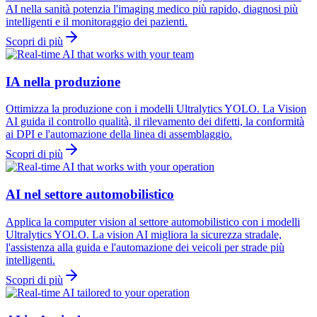
AI nella sanità potenzia l'imaging medico più rapido, diagnosi più
intelligenti e il monitoraggio dei pazienti.
Scopri di più
IA nella produzione
Ottimizza la produzione con i modelli Ultralytics YOLO. La Vision
AI guida il controllo qualità, il rilevamento dei difetti, la conformità
ai DPI e l'automazione della linea di assemblaggio.
Scopri di più
AI nel settore automobilistico
Applica la computer vision al settore automobilistico con i modelli
Ultralytics YOLO. La vision AI migliora la sicurezza stradale,
l'assistenza alla guida e l'automazione dei veicoli per strade più
intelligenti.
Scopri di più