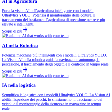
AI in Agricoltura
Porta la vision AI nell'agricoltura intelligente con i modelli
Ultralytics YOLO. Potenzia il monitoraggio delle colture, il
tracciamento del bestiame e l'agricoltura di precisione per rese più
elevate e intelligenti.
Scopri di più
AI nella Robotica
Potenzia macchine più intelligenti con i modelli Ultralytics YOLO.
La Vision AI nella robotica guida la navigazione autonoma, la
percezione, il tracciamento degli oggetti e il controllo in tempo reale.
Scopri di più
IA nella logistica
Semplifica la logistica con i modelli Ultralytics YOLO. La Vision AI
abilita l'ispezione dei pacchi, lo smistamento, il tracciamento dei
veicoli e il monitoraggio della sicurezza in magazzino in tempo
reale.