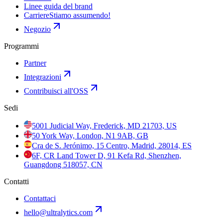
Linee guida del brand
Carriere
Stiamo assumendo!
Negozio
Programmi
Partner
Integrazioni
Contribuisci all'OSS
Sedi
5001 Judicial Way, Frederick, MD 21703, US
50 York Way, London, N1 9AB, GB
Cra de S. Jerónimo, 15 Centro, Madrid, 28014, ES
6F, CR Land Tower D, 91 Kefa Rd, Shenzhen,
Guangdong 518057, CN
Contatti
Contattaci
hello@ultralytics.com