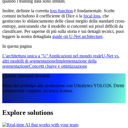
quando i training data sono limitati.
Inoltre, definire la corretta
loss function
è fondamentale. Scelte
comuni includono il coefficiente di Dice o la
focal loss
, che
gestiscono lo sbilanciamento delle classi meglio della standard cross-
entropy, assicurando che il modello si concentri sui pixel difficili da
classificare. Per saperne di più sulla storia e sui dettagli tecnici, puoi
leggere la nostra dettagliata
guide on U-Net architecture
.
In questa pagina
L'architettura unica a "U"
Applicazioni nel mondo reale
U-Net vs.
altri modelli di segmentazione
Implementazione della
segmentazione
Concetti chiave e ottimizzazione
Licenze aziendali flessibili
Passa dal prototipo alla produzione con Ultralytics YOLO26. Diritti
commerciali completi, un'unica licenza.
Inizia
Explore solutions