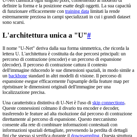
U-Net classifica ogni singolo pixel, consentendo al modello di
definire la forma e la posizione esatte degli oggetti. La sua capacità
di funzionare efficacemente con
training data
limitati la rende
estremamente preziosa in campi specializzati in cui i grandi dataset
sono scarsi.
L'architettura unica a "U"
#
Il nome "U-Net" deriva dalla sua forma simmetrica, che ricorda la
lettera U. L'architettura è costituita da due percorsi principali: un
percorso di contrazione (encoder) e un percorso di espansione
(decoder). Il percorso di contrazione cattura il contesto
dell'immagine riducendo le sue dimensioni spaziali, in modo simile a
un
backbone
standard in altri modelli di visione. Il percorso di
espansione esegue efficacemente l'upsample della feature map per
ripristinare le dimensioni originali dell'immagine per una
localizzazione precisa.
Una caratteristica distintiva di U-Net è l'uso di
skip connections
.
Queste connessioni colmano il divario tra encoder e decoder,
trasferendo le feature ad alta risoluzione dal percorso di contrazione
direttamente al percorso di espansione. Questo meccanismo
consente alla rete di combinare informazioni contestuali con
informazioni spaziali dettagliate, prevenendo la perdita di dettagli
fini che spesso si verifica durante il
downsampling
. Questa struttura