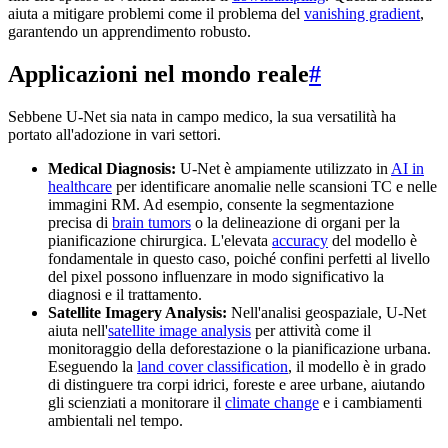
aiuta a mitigare problemi come il problema del
vanishing gradient
,
garantendo un apprendimento robusto.
Applicazioni nel mondo reale
#
Sebbene U-Net sia nata in campo medico, la sua versatilità ha
portato all'adozione in vari settori.
Medical Diagnosis:
U-Net è ampiamente utilizzato in
AI in
healthcare
per identificare anomalie nelle scansioni TC e nelle
immagini RM. Ad esempio, consente la segmentazione
precisa di
brain tumors
o la delineazione di organi per la
pianificazione chirurgica. L'elevata
accuracy
del modello è
fondamentale in questo caso, poiché confini perfetti al livello
del pixel possono influenzare in modo significativo la
diagnosi e il trattamento.
Satellite Imagery Analysis:
Nell'analisi geospaziale, U-Net
aiuta nell'
satellite image analysis
per attività come il
monitoraggio della deforestazione o la pianificazione urbana.
Eseguendo la
land cover classification
, il modello è in grado
di distinguere tra corpi idrici, foreste e aree urbane, aiutando
gli scienziati a monitorare il
climate change
e i cambiamenti
ambientali nel tempo.