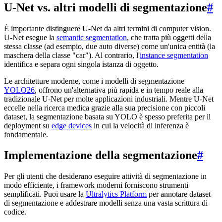
U-Net vs. altri modelli di segmentazione
#
È importante distinguere U-Net da altri termini di computer vision.
U-Net esegue la
semantic segmentation
, che tratta più oggetti della
stessa classe (ad esempio, due auto diverse) come un'unica entità (la
maschera della classe "car"). Al contrario, l'
instance segmentation
identifica e separa ogni singola istanza di oggetto.
Le architetture moderne, come i modelli di segmentazione
YOLO26
, offrono un'alternativa più rapida e in tempo reale alla
tradizionale U-Net per molte applicazioni industriali. Mentre U-Net
eccelle nella ricerca medica grazie alla sua precisione con piccoli
dataset, la segmentazione basata su YOLO è spesso preferita per il
deployment su
edge devices
in cui la velocità di inferenza è
fondamentale.
Implementazione della segmentazione
#
Per gli utenti che desiderano eseguire attività di segmentazione in
modo efficiente, i framework moderni forniscono strumenti
semplificati. Puoi usare la
Ultralytics Platform
per annotare dataset
di segmentazione e addestrare modelli senza una vasta scrittura di
codice.