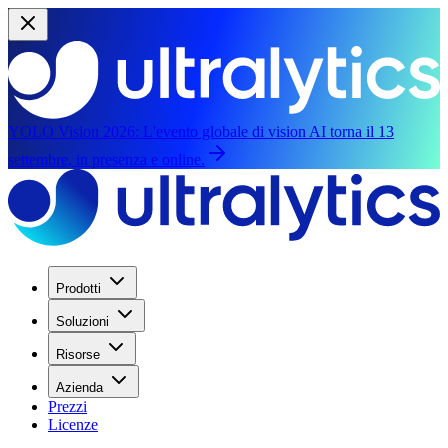
YOLO Vision 2026:
L'evento globale di vision AI torna il 13
settembre, in presenza e online.
Prodotti
Soluzioni
Risorse
Azienda
Prezzi
Licenze