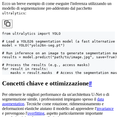
Ecco un breve esempio di come eseguire l'inferenza utilizzando un
modello di segmentazione pre-addestrato dal pacchetto
:
ultralytics
from ultralytics import YOLO

# Load a YOLO26 segmentation model (a fast alternative 
model = YOLO("yolo26n-seg.pt")

# Run inference on an image to generate segmentation ma
results = model.predict("path/to/image.jpg", save=True)

# Process the results (e.g., access masks)

for result in results:

    masks = result.masks  # Access the segmentation mas
Concetti chiave e ottimizzazione
#
Per ottenere le migliori performance da un'architettura U-Net o di
segmentazione simile, i professionisti impiegano spesso il
data
augmentation
. Tecniche come rotazione, ridimensionamento e
deformazioni elastiche aiutano il modello ad apprendere l'
invariance
e prevengono l'
overfitting
, aspetto particolarmente importante