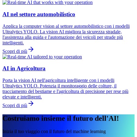
AI nel settore automobilistico
Applica la computer vision al settore automobilistico con i modelli
Ultralytics YOLO. La vision AI migliora la sicurezza stradale,
l'assistenza alla guida e l'automazione dei veicoli per strade più
intelligenti.
Scopri di più
AI in Agricoltura
Porta la vision AI nell'agricoltura intelligente con i modelli
Ultralytics YOLO. Potenzia il monitoraggio delle colture, il
tracciamento del bestiame e l'agricoltura di precisione per rese più
elevate e intelligenti.
Scopri di più
Costruiamo insieme il futuro dell'AI!
Inizia il tuo viaggio con il futuro del machine learning