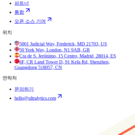
파트너
통합
오픈 소스 기여
위치
5001 Judicial Way, Frederick, MD 21703, US
50 York Way, London, N1 9AB, GB
Cra de S. Jerónimo, 15 Centro, Madrid, 28014, ES
6F, CR Land Tower D, 91 Kefa Rd, Shenzhen,
Guangdong 518057, CN
연락처
문의하기
hello@ultralytics.com