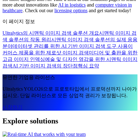
more about innovations like
AI in logistics
and
computer vision in
healthcare
. Check out our
licensing options
and get started today!
이 페이지 정보
Ultralytics의 시맨틱 이미지 검색 솔루션 개요
시맨틱 이미지 검
색 솔루션의 작동 원리
시맨틱 이미지 검색 솔루션의 실제 응용
분야
데이터셋 관리를 위한 AI 기반 이미지 검색 도구 사용
이
커머스 제품을 위한 제로샷 이미지 검색
미디어 및 출판을 위한
고급 이미지 인덱싱
예술 및 디자인 영감을 위한 시맨틱 이미지
검색
AI 기반 이미지 검색의 장단점
핵심 요약
유연한 기업용 라이선스
Ultralytics YOLO26으로 프로토타입에서 프로덕션까지 나아가
십시오. 단일 라이선스로 모든 상업적 권리가 보장됩니다.
시작하기
Explore solutions