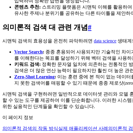
입력하여 정확한 답변을 생성합니다.
콘텐츠 추천:
스트리밍 플랫폼은 시맨틱 이해를 활용하
유사한 주제나 분위기를 공유하는 다른 타이틀을 제안하여
의미론적 검색 대 관련 개념
#
시맨틱 검색의 효용성을 온전히 파악하려면
data science
생태계의
Vector Search
:
종종 혼용되어 사용되지만 기술적인 차이가
를 이해한다는 목표를 달성하기 위해 벡터 검색을 사용하
키워드 검색:
정확한 문자열 일치에 의존하는 전통적인 방
검색은 더 많은 연산 능력이 필요하지만 훨씬 더 높은 관
Zero-Shot Learning
:
이는 훈련 중에 본 적이 없는 데이터
지 못한 검색어를 매핑할 수 있기 때문에 종종 제로샷(zero-
시맨틱 검색을 구현하려면 일반적으로 데이터셋 관리와 모델 
할 수 있는 도구를 제공하여 이를 단순화합니다. 이러한 시스
위한 실용적인 단계들을 확인할 수 있습니다.
이 페이지 정보
의미론적 검색의 작동 방식
실제 애플리케이션 사례
의미론적 검