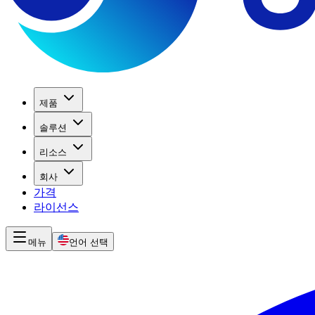
제품
솔루션
리소스
회사
가격
라이선스
메뉴
언어 선택