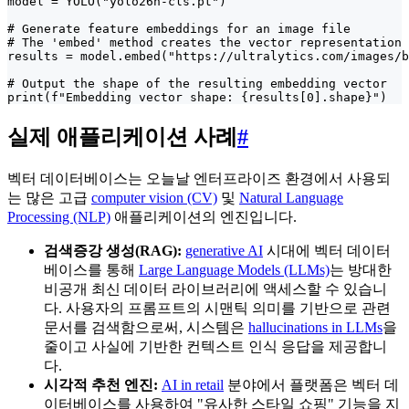
model = YOLO("yolo26n-cls.pt")

# Generate feature embeddings for an image file

# The 'embed' method creates the vector representation 
results = model.embed("https://ultralytics.com/images/b
# Output the shape of the resulting embedding vector

print(f"Embedding vector shape: {results[0].shape}")
실제 애플리케이션 사례
#
벡터 데이터베이스는 오늘날 엔터프라이즈 환경에서 사용되
는 많은 고급
computer vision (CV)
및
Natural Language
Processing (NLP)
애플리케이션의 엔진입니다.
검색증강 생성(RAG):
generative AI
시대에 벡터 데이터
베이스를 통해
Large Language Models (LLMs)
는 방대한
비공개 최신 데이터 라이브러리에 액세스할 수 있습니
다. 사용자의 프롬프트의 시맨틱 의미를 기반으로 관련
문서를 검색함으로써, 시스템은
hallucinations in LLMs
을
줄이고 사실에 기반한 컨텍스트 인식 응답을 제공합니
다.
시각적 추천 엔진:
AI in retail
분야에서 플랫폼은 벡터 데
이터베이스를 사용하여 "유사한 스타일 쇼핑" 기능을 지