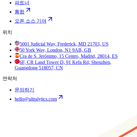
파트너
통합
오픈 소스 기여
위치
5001 Judicial Way, Frederick, MD 21703, US
50 York Way, London, N1 9AB, GB
Cra de S. Jerónimo, 15 Centro, Madrid, 28014, ES
6F, CR Land Tower D, 91 Kefa Rd, Shenzhen,
Guangdong 518057, CN
연락처
문의하기
hello@ultralytics.com