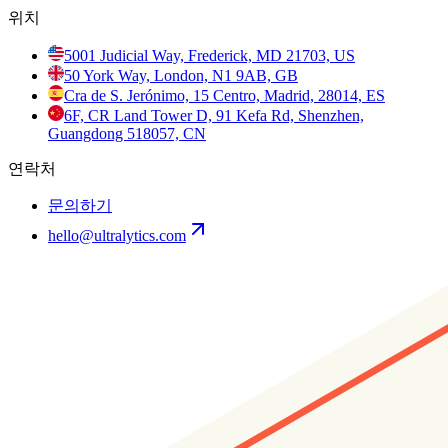
위치
5001 Judicial Way, Frederick, MD 21703, US
50 York Way, London, N1 9AB, GB
Cra de S. Jerónimo, 15 Centro, Madrid, 28014, ES
6F, CR Land Tower D, 91 Kefa Rd, Shenzhen,
Guangdong 518057, CN
연락처
문의하기
hello@ultralytics.com