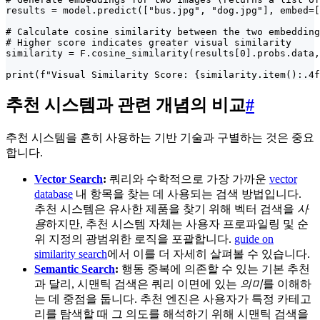
results = model.predict(["bus.jpg", "dog.jpg"], embed=[
# Calculate cosine similarity between the two embedding
# Higher score indicates greater visual similarity

similarity = F.cosine_similarity(results[0].probs.data,
print(f"Visual Similarity Score: {similarity.item():.4f
추천 시스템과 관련 개념의 비교
#
추천 시스템을 흔히 사용하는 기반 기술과 구별하는 것은 중요
합니다.
Vector Search
:
쿼리와 수학적으로 가장 가까운
vector
database
내 항목을 찾는 데 사용되는 검색 방법입니다.
추천 시스템은 유사한 제품을 찾기 위해 벡터 검색을
사
용
하지만, 추천 시스템 자체는 사용자 프로파일링 및 순
위 지정의 광범위한 로직을 포괄합니다.
guide on
similarity search
에서 이를 더 자세히 살펴볼 수 있습니다.
Semantic Search
:
행동 중복에 의존할 수 있는 기본 추천
과 달리, 시맨틱 검색은 쿼리 이면에 있는
의미
를 이해하
는 데 중점을 둡니다. 추천 엔진은 사용자가 특정 카테고
리를 탐색할 때 그 의도를 해석하기 위해 시맨틱 검색을