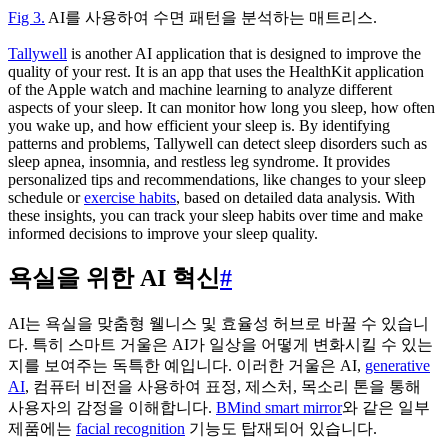
Fig 3.
AI를 사용하여 수면 패턴을 분석하는 매트리스.
Tallywell
is another AI application that is designed to improve the
quality of your rest. It is an app that uses the HealthKit application
of the Apple watch and machine learning to analyze different
aspects of your sleep. It can monitor how long you sleep, how often
you wake up, and how efficient your sleep is. By identifying
patterns and problems, Tallywell can detect sleep disorders such as
sleep apnea, insomnia, and restless leg syndrome. It provides
personalized tips and recommendations, like changes to your sleep
schedule or
exercise habits
, based on detailed data analysis. With
these insights, you can track your sleep habits over time and make
informed decisions to improve your sleep quality.
욕실을 위한 AI 혁신
#
AI는 욕실을 맞춤형 웰니스 및 효율성 허브로 바꿀 수 있습니
다. 특히 스마트 거울은 AI가 일상을 어떻게 변화시킬 수 있는
지를 보여주는 독특한 예입니다. 이러한 거울은 AI,
generative
AI
, 컴퓨터 비전을 사용하여 표정, 제스처, 목소리 톤을 통해
사용자의 감정을 이해합니다.
BMind smart mirror
와 같은 일부
제품에는
facial recognition
기능도 탑재되어 있습니다.