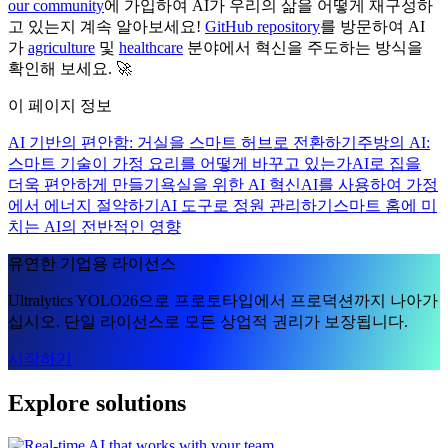
our community
에 가입하여 AI가 우리의 삶을 어떻게 재구성하
고 있는지 계속 알아보세요!
GitHub repository
를 방문하여 AI
가
agriculture
및
healthcare
분야에서 혁신을 주도하는 방식을
확인해 보세요. 🚀
이 페이지 정보
AI 기반의 편안함: 거실을 스마트 허브로 전환하기
주방의 AI:
스마트 기술이 가정 요리를 어떻게 바꾸고 있는가
AI로 집을
더욱 편안하게 만들기
욕실을 위한 AI 혁신
AI를 사용하여 가정
에서 에너지 절약하기
AI 도구로 정원 관리하기
스마트 홈에 미
치는 AI의 전반적인 영향
유연한 기업용 라이선스
Ultralytics YOLO26으로 프로토타입에서 프로덕션까지 나아가
십시오. 단일 라이선스로 모든 상업적 권리가 보장됩니다.
시작하기
Explore solutions