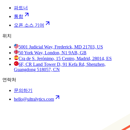
파트너
통합
오픈 소스 기여
위치
5001 Judicial Way, Frederick, MD 21703, US
50 York Way, London, N1 9AB, GB
Cra de S. Jerónimo, 15 Centro, Madrid, 28014, ES
6F, CR Land Tower D, 91 Kefa Rd, Shenzhen,
Guangdong 518057, CN
연락처
문의하기
hello@ultralytics.com