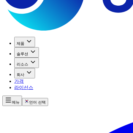
제품
솔루션
리소스
회사
가격
라이선스
메뉴
언어 선택