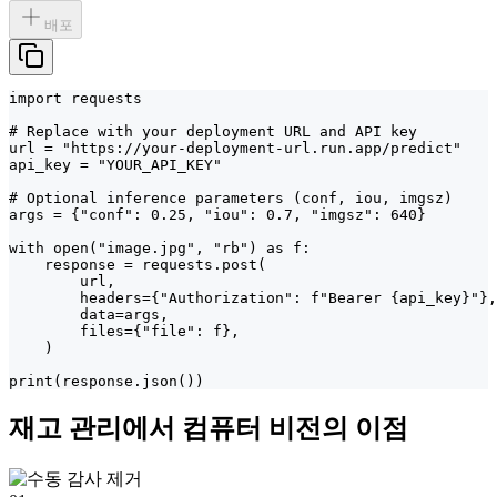
배포
import requests

# Replace with your deployment URL and API key

url = "https://your-deployment-url.run.app/predict"

api_key = "YOUR_API_KEY"

# Optional inference parameters (conf, iou, imgsz)

args = {"conf": 0.25, "iou": 0.7, "imgsz": 640}

with open("image.jpg", "rb") as f:

    response = requests.post(

        url,

        headers={"Authorization": f"Bearer {api_key}"},

        data=args,

        files={"file": f},

    )

print(response.json())
재고 관리에서 컴퓨터 비전의 이점