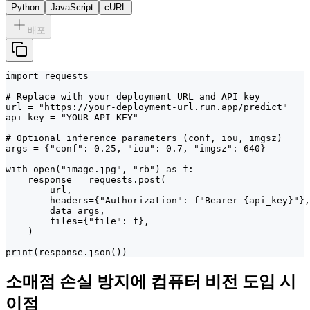
Python
JavaScript
cURL
배포
import requests

# Replace with your deployment URL and API key

url = "https://your-deployment-url.run.app/predict"

api_key = "YOUR_API_KEY"

# Optional inference parameters (conf, iou, imgsz)

args = {"conf": 0.25, "iou": 0.7, "imgsz": 640}

with open("image.jpg", "rb") as f:

    response = requests.post(

        url,

        headers={"Authorization": f"Bearer {api_key}"},

        data=args,

        files={"file": f},

    )

print(response.json())
소매점 손실 방지에 컴퓨터 비전 도입 시
이점