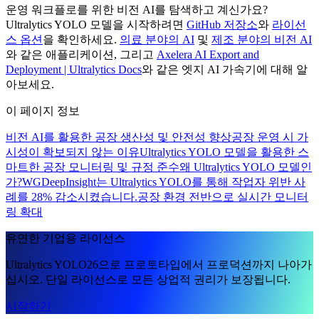
운영 워크플로를 위한 비전 AI를 탐색하고 계신가요?
Ultralytics YOLO 모델을 시작하려면
GitHub 저장소
와
라이선
스 옵션
을 확인하세요.
의료 분야의 AI
및
제조 분야의 비전 AI
와 같은 애플리케이션, 그리고
Axelera AI Export and
Deployment | Ultralytics Docs
와 같은 엣지 AI 가속기에 대해 알
아보세요.
이 페이지 정보
비전 AI를 활용한 공장 생산성 및 안전성 향상
공장 운영 시 가
시성이 확보되지 않는 이유
Ultralytics YOLO 모델을 활용한 스
마트한 공장 모니터링 및 규정 준수
왜 Ultralytics YOLO 모델인
가?
WGDeepInsight는 Ultralytics YOLO를 통해 작업자 위반 사
례를 28% 감소시켰습니다.
공장 환경 전반으로 실시간 모니터
링 확대
유연한 기업용 라이선스
Ultralytics YOLO26으로 프로토타입에서 프로덕션까지 나아가
십시오. 단일 라이선스로 모든 상업적 권리가 보장됩니다.
시작하기