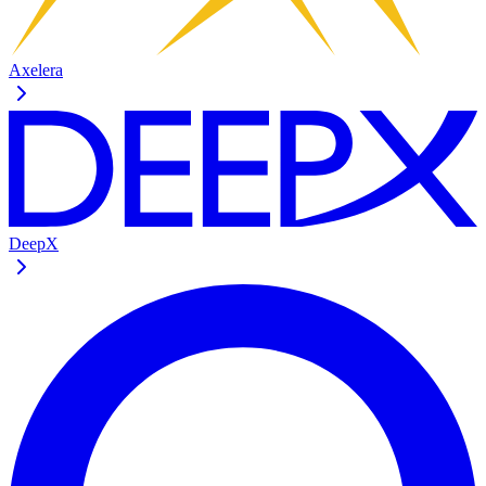
Axelera
DeepX