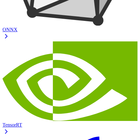
ONNX
TensorRT