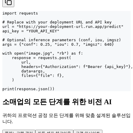
import requests

# Replace with your deployment URL and API key

url = "https://your-deployment-url.run.app/predict"

api_key = "YOUR_API_KEY"

# Optional inference parameters (conf, iou, imgsz)

args = {"conf": 0.25, "iou": 0.7, "imgsz": 640}

with open("image.jpg", "rb") as f:

    response = requests.post(

        url,

        headers={"Authorization": f"Bearer {api_key}"},

        data=args,

        files={"file": f},

    )

print(response.json())
소매업의 모든 단계를 위한 비전 AI
귀하의 프로덕션 공정 모든 단계를 위해 맞춤 설계된 솔루션입
니다.