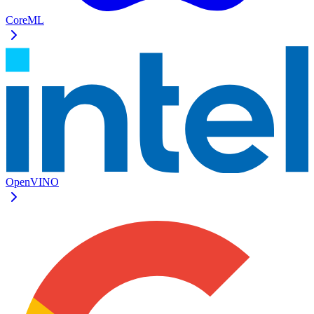
CoreML
OpenVINO