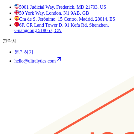
5001 Judicial Way, Frederick, MD 21703, US
50 York Way, London, N1 9AB, GB
Cra de S. Jerónimo, 15 Centro, Madrid, 28014, ES
6F, CR Land Tower D, 91 Kefa Rd, Shenzhen,
Guangdong 518057, CN
연락처
문의하기
hello@ultralytics.com