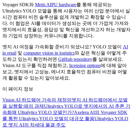
Voyager SDK와
Metis AIPU hardware
를 통해 제공되는
Ultralytics YOLO 모델을 통해 사용자는 여러 산업 분야에서 실
시간 컴퓨터 비전 솔루션을 쉽게 개발하고 확장할 수 있습니
다. 이 협업은 AI를 데이터가 생성되는 곳에 더 가깝게 가져와
엣지에서의 효율성, 응답성 및 혁신을 개선하고자 하는 개발자
와 기업의 성장하는 커뮤니티를 지원합니다.
엣지 AI 여정을 가속화할 준비가 되셨나요? YOLO 모델이
AI
in retail
및
computer vision in logistics
와 같은 혁신을 어떻게 주
도하고 있는지 확인하려면
GitHub repository
를 살펴보세요.
Vision AI 도구를 직접 체험하고,
licensing options
에 대해 알아
보고, 엣지에서 고성능, 에너지 효율적인 컴퓨터 비전을 어떻
게 활용할 수 있는지 알아보세요.
이 페이지 정보
Vision AI 하드웨어 가속의 재정의
엣지 AI 하드웨어에서 모델
을 실행할 때의 과제
Ultralytics YOLO로 엣지에서의 AI 추론 가
속화
왜 Ultralytics YOLO 모델인가?
Axelera AI의 Voyager SDK
를 통한 Ultralytics YOLO 모델의 대규모 활용
Ultralytics YOLO
로 엣지 AI의 차세대 물결 주도