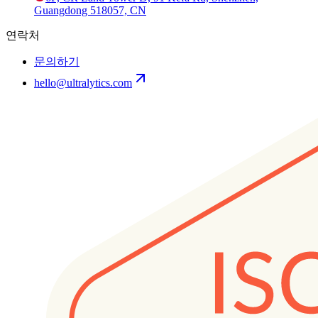
Guangdong 518057, CN
연락처
문의하기
hello@ultralytics.com