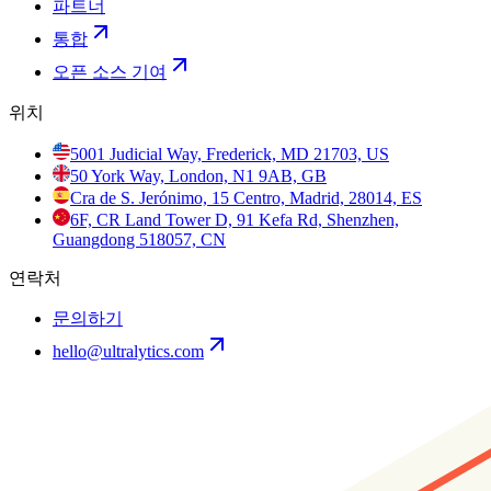
파트너
통합
오픈 소스 기여
위치
5001 Judicial Way, Frederick, MD 21703, US
50 York Way, London, N1 9AB, GB
Cra de S. Jerónimo, 15 Centro, Madrid, 28014, ES
6F, CR Land Tower D, 91 Kefa Rd, Shenzhen,
Guangdong 518057, CN
연락처
문의하기
hello@ultralytics.com